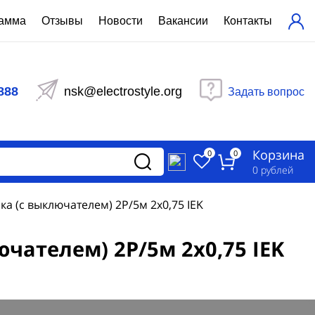
рамма
Отзывы
Новости
Вакансии
Контакты
ехнический расчет
равления вентиляцией
888
nsk@electrostyle.org
Задать вопрос
и щиты серии РУСМ
вещения
аспределительные силовые
Корзина
-распределительные устройства
0
0
изированные
0
рублей
ета
а (с выключателем) 2Р/5м 2х0,75 IEK
чателем) 2Р/5м 2х0,75 IEK