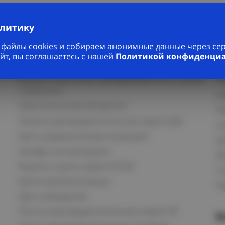
алитику
файлы cookies и собираем анонимные данные через серв
йт, вы соглашаетесь с нашей
Политикой конфиденци
Услуги
К
Ремонт частотных преобразователей любой
П
сложности
К
Светотехнический расчет
И
Панели распределительные серии ЩО
С
Щит управления вентиляцией
Д
Шкафы сигнализации
В
Ящики и щиты серии РУСМ
С
Щиты автоматизации
Ка
Щит освещения
Пункты распределительные серии ПР
В