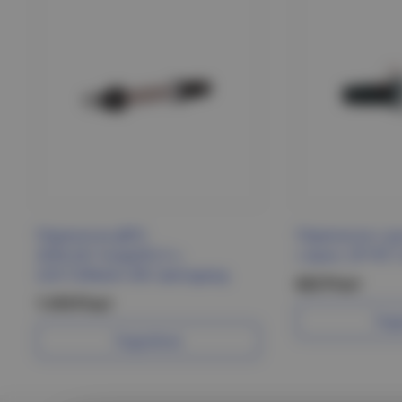
Переноска ДРО
Переноска с ру
2026,26+1индLED,3 ч.
с выкл. 2Р+РЕ 
Lith/1200мАч IEK светодиод
622 Р/шт
1 419 Р/шт
Под
Подробнее