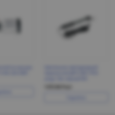
чкой из каучука
Светильник светодиодный
1х16А 220-240V
переносной ДРО 2061 IP54
шнур 10м черный IEK
1 873.96 Р/шт
робнее
Подробнее