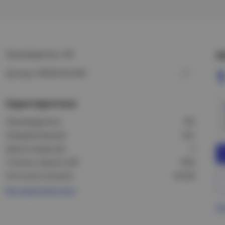
Производитель: IEK
Ц
1
Артикул: WSP20-05-K09
Характеристики
Производитель:
IEK
Аккумуляторный:
Нет
Длина шнура (м):
5
Степень защиты (IP):
IP20
Источник питания:
AC230
Все характеристики
Пр