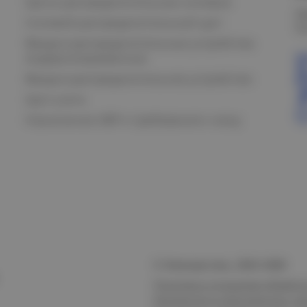
Щиты распределительные силовые
О
Силовой распределительный щит
К
Вводно-распределительные устройства
модернизированные
Вводно-распределительное устройство
Щит учета
Назначение АВР и требования к нему
© Электростиль, 2015–
2026
Политика в отношении обработк
безопасности персональных да