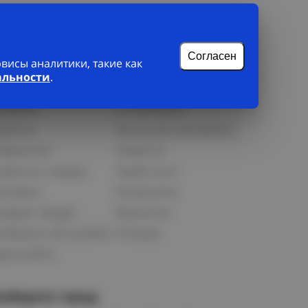
Согласен
исы аналитики, такие как
альности
.
лиенту
О нас
рофиль
О компании
орзина
Бонусная программа
збранное
Новости
равнить товары
Прайс-лист
оставка
Реквизиты
озврат товара
Вакансии
ообщить об ошибке
Отзывы
рта сайта
ыберите город