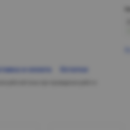
Н
В
тавка и оплата
Остатки
ия рабочей зоны при проведении работ в