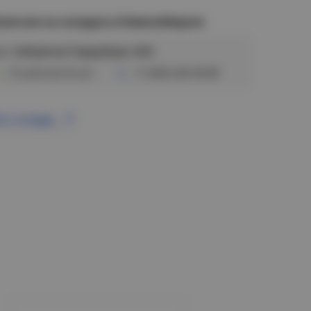
аличие на складах в Новосибирске
ул. Сибиряков-Гвардейцев, 56/6
В наличии (9 шт)
+7 (383) 328-38-88
се склады