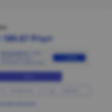
ена:
 189.67 Р/шт
Авторизуйтесь
, чтобы
Войти
увидеть цены для
постоянных покупателей
Купить
В избранное
Сравнить
ограмма лояльности