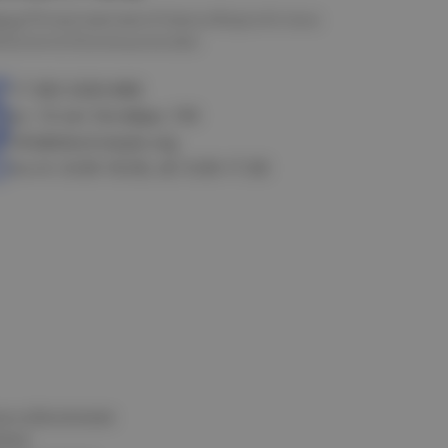
мск
Петропавловск
Новосибирск
Астана
алачинск
Оконешниково
+7 383 3283-888
ул. 10 лет Октября, 199
info@electrostyle.org
пн-пт: 8.00-18.00, сб: 9.00-17.00
и и обеспечения
нных