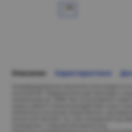
Описание
Характеристики
Дос
Неперфорированные прокатные лотки входят в сос
компаний IEK. Предназначены для прокладки и за
напряжением до 1000В. При использовании совме
защиту кабеля от внешних воздействий, пыли и вла
применяться как внутри общественных, производс
розничной торговли, так и вне помещений под наве
помещениях с повышенной влажностью.
Прокатные неперфорированные лотки IEK изготавл