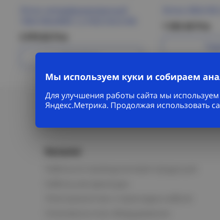
Лоток неперфорированный
Лоток 200х100
100х100х3000-1,2 HDZ ESCA IEK
1 345.46 Р/м
2 979.82 Р/м
Под
Подробнее
Мы используем куки и собираем ан
Для улучшения работы сайта мы используем 
Яндекс.Метрика. Продолжая использовать са
Каталог
Кабельно-проводниковая продукция
Кабельная арматура
Электромонтаж и прокладка кабеля
Низковольтное оборудование