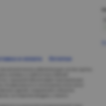
Н
В
тавка и оплата
Остатки
тав металлических кабеленесущих систем группы
щиты силовых и слаботочных кабелей
стно с крышкой обеспечивает максимальную
ги. В зависимости от исполнения лотки могут
твенных зданий, сооружений и объектах
сом, на открытом воздухе, а также в
иваются из рулонной холоднокатаной стали,