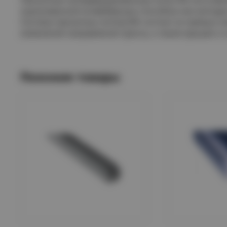
оцинкованной конвейерным способом или методом 
Система прокатных лотков IEK состоит из прямых э
изменения направления трассы, а также крышек и 
Похожие товары