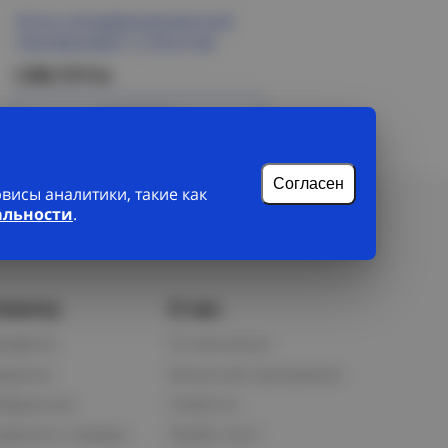
Лоток неперфорированный
100х300х3000-1,2 ESCA IEK
2 886.70 Р/м
Подробнее
Согласен
исы аналитики, такие как
альности
.
лиенту
О нас
рофиль
О компании
орзина
Бонусная программа
збранное
Новости
равнить товары
Прайс-лист