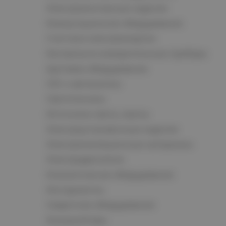
Электромонтажные изделия
Коммутационное оборудование
Счетчики электроэнергии
Контрольно-измерительные приборы
Щитовое оборудование
СКС и автоматика
Светотехника
Источники света, лампы
Электроустановочные изделия
Электроизоляционные материалы
Электродвигатели
Климатическое оборудование
Инструменты
Сварочное оборудование
Аккумуляторы