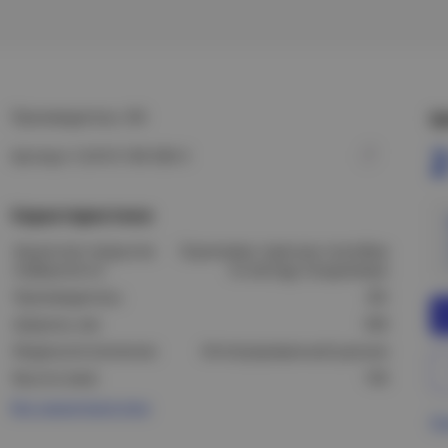
Производитель: IEK
Ц
2
Артикул: CLN10-100-500-3
Характеристики
Защитное покрытие
Оцинковка горячим способом
поверхности:
по методу Сендзимира
Производитель:
IEK
Ширина, мм:
500
Модель/исполнение:
Интегрированный разъем
Высота (мм):
100
Все характеристики
Пр