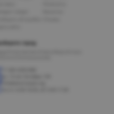
оставка
Реквизиты
озврат товара
Вакансии
ообщить об ошибке
Отзывы
рта сайта
ыберите город
мск
Петропавловск
Новосибирск
Астана
алачинск
Оконешниково
+7 383 3283-888
ул. 10 лет Октября, 199
info@electrostyle.org
пн-пт: 8.00-18.00, сб: 9.00-17.00