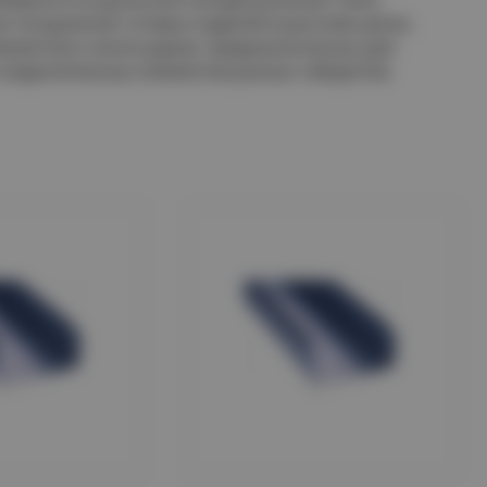
погружения готовых изделий в расплав цинка.
лементов и аксессуаров, предназначенных для
соединительных элементов разных габаритов.