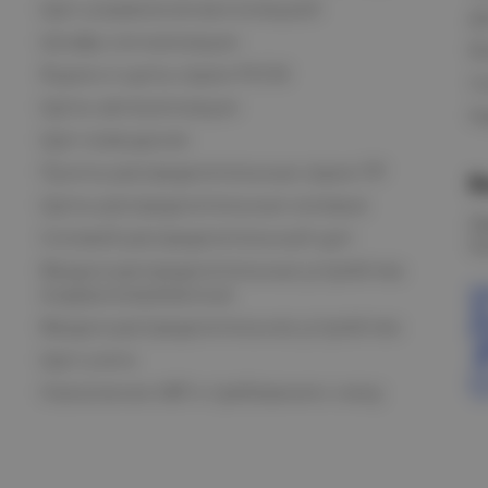
Щит управления вентиляцией
Д
Шкафы сигнализации
В
Ящики и щиты серии РУСМ
С
Щиты автоматизации
Ка
Щит освещения
Пункты распределительные серии ПР
В
Щиты распределительные силовые
О
Силовой распределительный щит
К
Вводно-распределительные устройства
модернизированные
Вводно-распределительное устройство
Щит учета
Назначение АВР и требования к нему