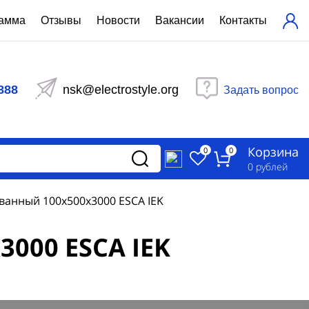
рамма
Отзывы
Новости
Вакансии
Контакты
ехнический расчет
равления вентиляцией
888
nsk@electrostyle.org
Задать вопрос
и щиты серии РУСМ
вещения
аспределительные силовые
Корзина
-распределительные устройства
0
0
изированные
0
рублей
ета
анный 100х500х3000 ESCA IEK
000 ESCA IEK