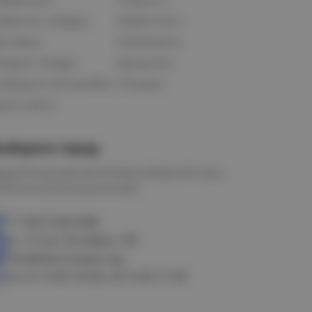
равнить товары
Прайс-лист
оставка
Реквизиты
озврат товара
Вакансии
ообщить об ошибке
Отзывы
рта сайта
ыберите город
мск
Петропавловск
Новосибирск
Астана
алачинск
Оконешниково
+7 383 3283-888
ул. 10 лет Октября, 199
info@electrostyle.org
пн-пт: 8.00-18.00, сб: 9.00-17.00