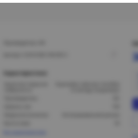
Производитель: IEK
Ц
Артикул: CLN10-050-100-055-3
Характеристики
Защитное покрытие
Оцинковка горячим способом
поверхности:
по методу Сендзимира
Производитель:
IEK
Ширина, мм:
100
Модель/исполнение:
Интегрированный разъем
Высота (мм):
50
Все характеристики
Пр