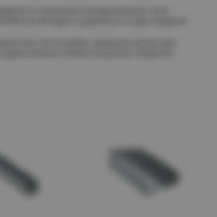
иваются из рулонной холоднокатаной стали,
18-80 или методом погружения готовых изделий
лементов и аксессуаров, предназначенных для
соединительных элементов разных габаритов.