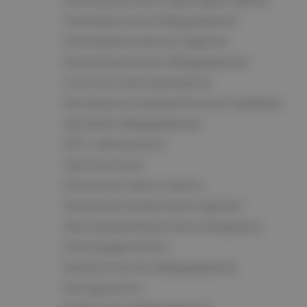
Низковольтное оборудование
Электромонтажные изделия
Коммутационное оборудование
Счетчики электроэнергии
Контрольно-измерительные приборы
Щитовое оборудование
СКС и автоматика
Светотехника
Источники света, лампы
Электроустановочные изделия
Электроизоляционные материалы
Электродвигатели
Климатическое оборудование
Инструменты