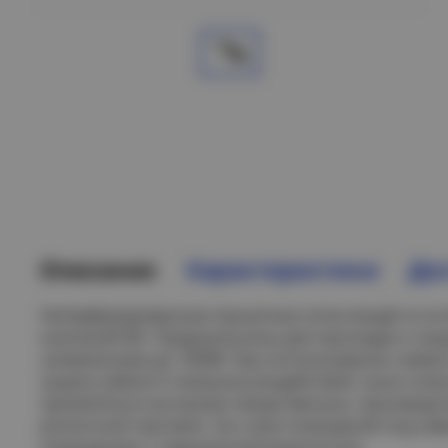
Описание
Характеристики
Дос
Неперфорированные прокатные лотки входят в сос
компаний IEK. Предназначены для прокладки и за
напряжением до 1000В. При использовании совме
защиту кабеля от внешних воздействий, пыли и вла
применяться как внутри общественных, производс
розничной торговли, так и вне помещений под наве
помещениях с повышенной влажностью.