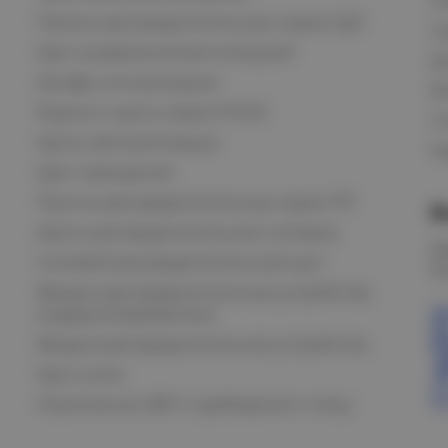
Панели распределительные серии ЩО
С
Щит управления вентиляцией
Д
Шкафы сигнализации
В
Ящики и щиты серии РУСМ
С
Щиты автоматизации
Ка
Щит освещения
Пункты распределительные серии ПР
В
Щиты распределительные силовые
О
Силовой распределительный щит
К
Вводно-распределительные устройства
модернизированные
Вводно-распределительное устройство
Щит учета
Назначение АВР и требования к нему