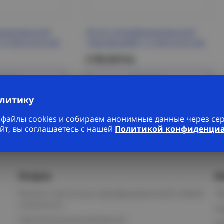
орированный
Лоток неперфорированный
,0 HDZ ESCA IEK
100х200х3000-1,2 HDZ ESCA IEK
3 792.50 Р/м
робнее
Подробнее
алитику
файлы cookies и собираем анонимные данные через серв
йт, вы соглашаетесь с нашей
Политикой конфиденци
Услуги
К
Ремонт частотных преобразователей любой
П
сложности
К
Светотехнический расчет
И