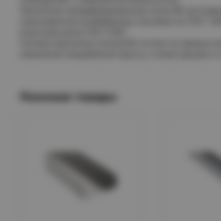
Прокатные неперфорированные лотки IEK изготавл
оцинкованной конвейерным способом по ГОСТ 149
в расплав цинка ГОСТ 9.307.
Система прокатных лотков IEK состоит из прямых э
изменения направления трассы, а также крышек и 
Похожие товары