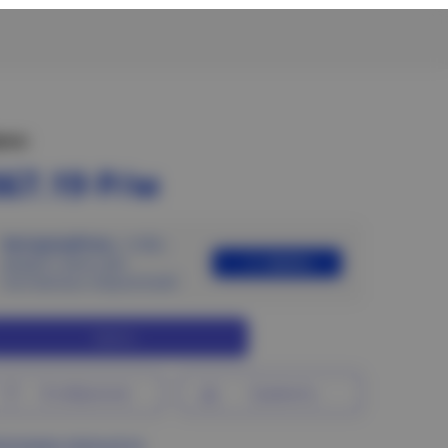
ена:
367.19 Р/м
Авторизуйтесь
, чтобы
Войти
увидеть цены для
постоянных покупателей
Купить
В избранное
Сравнить
ограмма лояльности