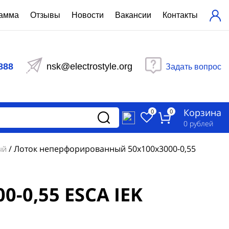
рамма
Отзывы
Новости
Вакансии
Контакты
ехнический расчет
равления вентиляцией
888
nsk@electrostyle.org
Задать вопрос
и щиты серии РУСМ
вещения
аспределительные силовые
Корзина
-распределительные устройства
0
0
изированные
0
рублей
ета
/
Лоток неперфорированный 50х100х3000-0,55
ый
-0,55 ESCA IEK