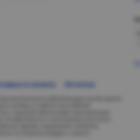
Н
В
тавка и оплата
Остатки
тав металлических кабеленесущих систем группы
щиты силовых и слаботочных кабелей
стно с крышкой обеспечивает максимальную
ги. В зависимости от исполнения лотки могут
твенных зданий, сооружений и объектах
сом, на открытом воздухе, а также в