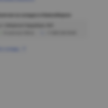
аличие на складах в Новосибирске
ул. Сибиряков-Гвардейцев, 56/6
В наличии (108 м)
+7 (383) 328-38-88
се склады