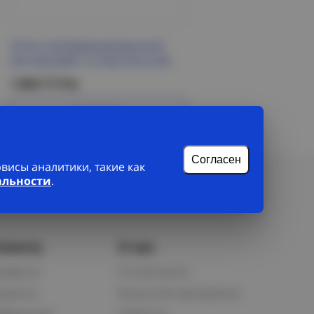
Лоток неперфорированный
50х100х3000-1,0 HDZ ESCA IEK
1 604.71 Р/м
Подробнее
Согласен
исы аналитики, такие как
альности
.
лиенту
О нас
рофиль
О компании
орзина
Бонусная программа
збранное
Новости