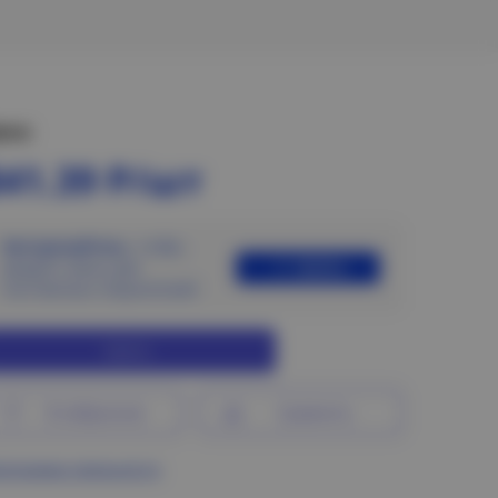
ена:
841.39 Р/шт
Авторизуйтесь
, чтобы
Войти
увидеть цены для
постоянных покупателей
Купить
В избранное
Сравнить
ограмма лояльности