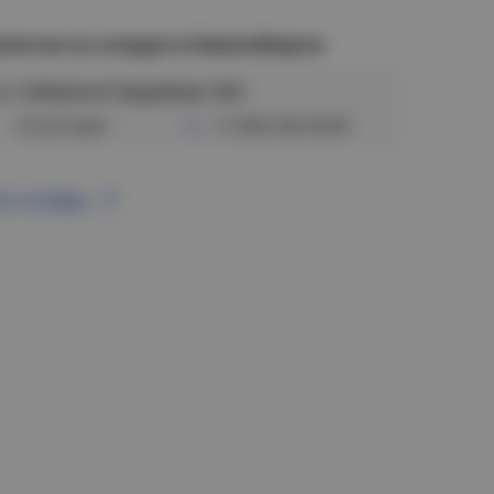
аличие на складах в Новосибирске
ул. Сибиряков-Гвардейцев, 56/6
Отсутствует
+7 (383) 328-38-88
се склады