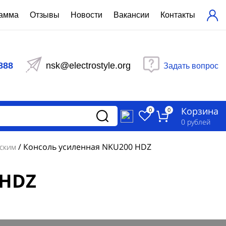
рамма
Отзывы
Новости
Вакансии
Контакты
ехнический расчет
равления вентиляцией
888
nsk@electrostyle.org
Задать вопрос
и щиты серии РУСМ
вещения
аспределительные силовые
Корзина
-распределительные устройства
0
0
изированные
0
рублей
ета
/
Консоль усиленная NKU200 HDZ
еским
 HDZ