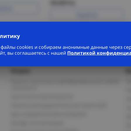
923.88 Р/м
робнее
Подробнее
алитику
файлы cookies и собираем анонимные данные через серв
йт, вы соглашаетесь с нашей
Политикой конфиденци
Услуги
К
Ремонт частотных преобразователей любой
П
сложности
К
Светотехнический расчет
И
Панели распределительные серии ЩО
С
Щит управления вентиляцией
Д
Шкафы сигнализации
В