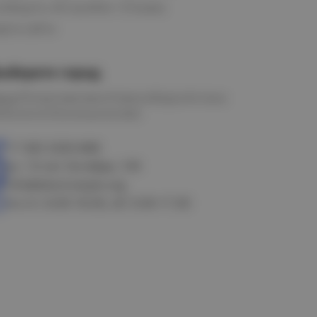
ообщить об ошибке
Отзывы
рта сайта
ыберите город
мск
Петропавловск
Новосибирск
Астана
алачинск
Оконешниково
+7 383 3283-888
ул. 10 лет Октября, 199
info@electrostyle.org
пн-пт: 8.00-18.00, сб: 9.00-17.00