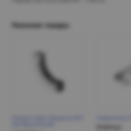
Похожие товары
Поворот плавн. 90град тип В10
Соединитель К
50х100мм ESCA IEK
97.60 Р/шт