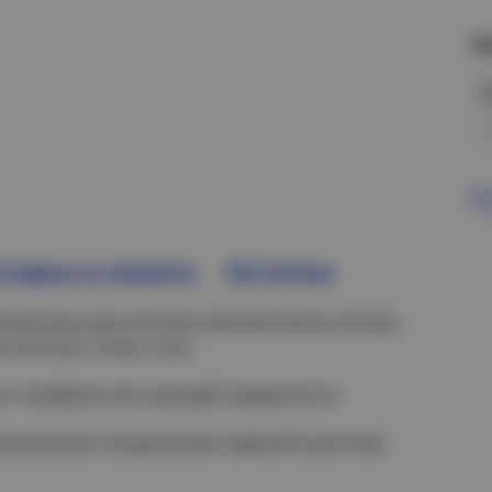
Н
В
тавка и оплата
Остатки
назначены для монтажа металлических лотков
(потолок, стены, пол).
а к профилю или несущей поверхности.
 нанесенным погружением изделий в расплав