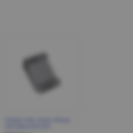
Поворот верт. внутр. 90град
100х100мм ESCA IEK