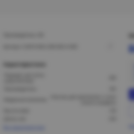
Производитель: IEK
Ц
Артикул: CLW10-NKU-200-020-4-HDZ
Характеристики
Подходит для лотка
200
шириной (мм):
Производитель:
IEK
Консоль для крепления к стене
Модель/исполнение:
и/или в профиль
Высота (мм):
130
Длина, мм:
234
Пр
Все характеристики