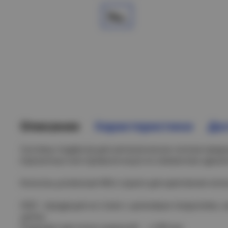
Описание
Характеристики
Дос
Системы подвесов для металлических лотков пред
(прокатных или проволочных) по элементам здания 
Консоль усиленная NKU служит для крепления лотк
HDZ - продукция из стали с цинковым покрытием,
цинка.
Подходит для лотка шириной: ≤ 200 мм