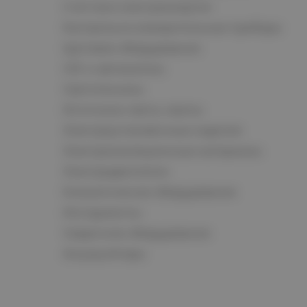
Счетчики электроэнергии
Контрольно-измерительные приборы
Щитовое оборудование
СКС и автоматика
Светотехника
Источники света, лампы
Электроустановочные изделия
Электроизоляционные материалы
Электродвигатели
Климатическое оборудование
Инструменты
Сварочное оборудование
Аккумуляторы