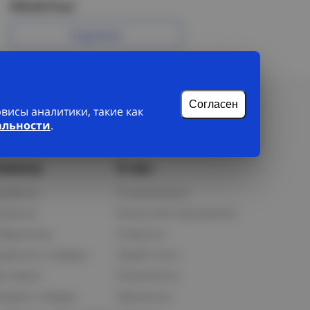
978.94 Р/шт
Подробнее
Согласен
исы аналитики, такие как
альности
.
лиенту
О нас
рофиль
О компании
орзина
Бонусная программа
збранное
Новости
равнить товары
Прайс-лист
оставка
Реквизиты
озврат товара
Вакансии