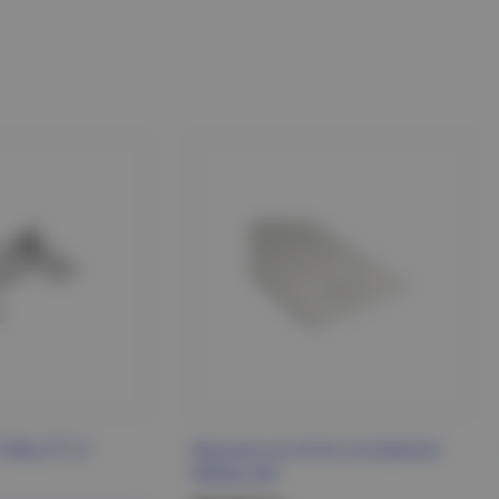
168ц УТ1,5
Крышка на лоток основание
400мм IEK