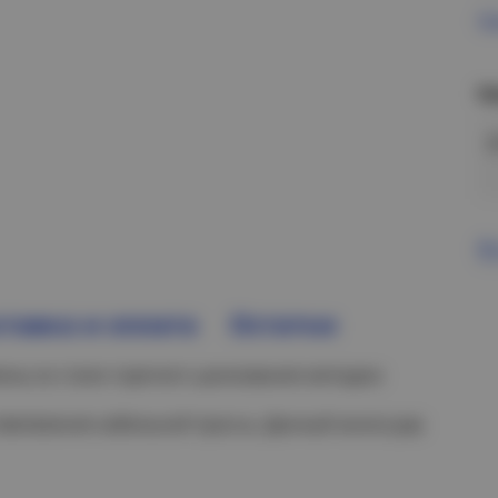
Пр
Н
В
тавка и оплата
Остатки
лены из стали горячего цинкования методом
тветвления кабельной трассы. Данный аксессуар