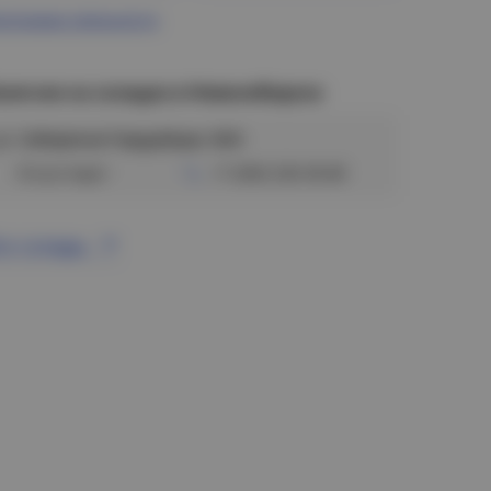
ограмма лояльности
аличие на складах в Новосибирске
ул. Сибиряков-Гвардейцев, 56/6
Отсутствует
+7 (383) 328-38-88
се склады