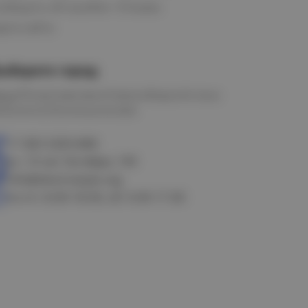
ообщить об ошибке
Отзывы
рта сайта
ыберите город
мск
Петропавловск
Новосибирск
Астана
алачинск
Оконешниково
+7 383 3283-888
ул. 10 лет Октября, 199
info@electrostyle.org
пн-пт: 8.00-18.00, сб: 9.00-17.00