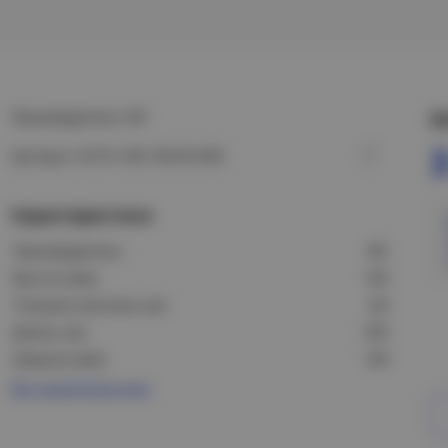
Производитель: IEK
Ц
3
Артикул: CLP1X-100-100-M-HDZ
Характеристики
Производитель:
IEK
Высота (мм):
100
Толщина металла, мм:
0,8
Длина, мм:
393
Ширина (мм):
100
Все характеристики