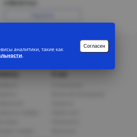
6 596.65 Р/шт
Подробнее
Согласен
исы аналитики, такие как
альности
.
лиенту
О нас
рофиль
О компании
орзина
Бонусная программа
збранное
Новости
равнить товары
Прайс-лист
оставка
Реквизиты
озврат товара
Вакансии