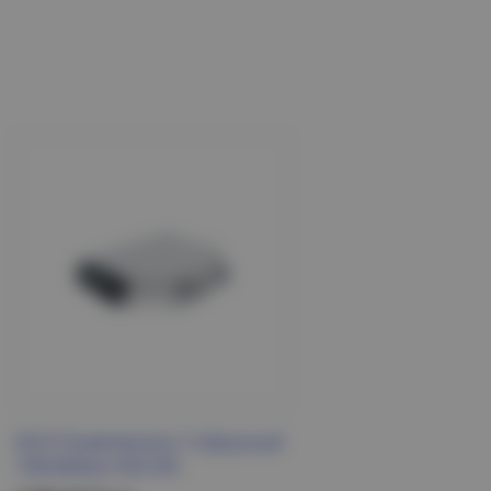
ESCA Разветвитель Т-образный
100х400мм HDZ IEK