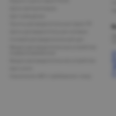
Ящики и щиты серии РУСМ
С
Щиты автоматизации
Ка
Щит освещения
Пункты распределительные серии ПР
В
Щиты распределительные силовые
О
Силовой распределительный щит
К
Вводно-распределительные устройства
модернизированные
Вводно-распределительное устройство
Щит учета
Назначение АВР и требования к нему