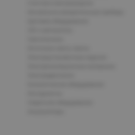
Счетчики электроэнергии
Контрольно-измерительные приборы
Щитовое оборудование
СКС и автоматика
Светотехника
Источники света, лампы
Электроустановочные изделия
Электроизоляционные материалы
Электродвигатели
Климатическое оборудование
Инструменты
Сварочное оборудование
Аккумуляторы