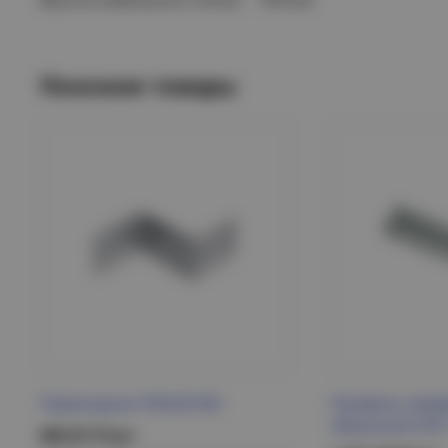
Похожие товары
Переходник Н50х50 IEK
Профиль перф
образный К241
603.01 Р/шт