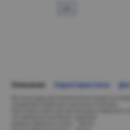
Описание
Характеристики
Дос
Все аксессуары для металлических лотков изготов
Сендзимира (защитный слой цинка 10-20 мкм).
Крестовина служит для организации Х-образного о
поставляется в комплекте с крышкой.
Ширина кабельного лотка: 100 мм
Высота кабельного лотка: 100 мм