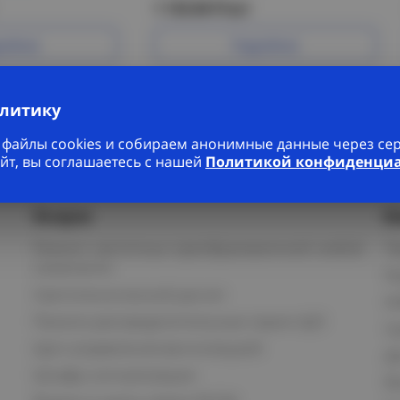
1 133.84 Р/шт
робнее
Подробнее
алитику
файлы cookies и собираем анонимные данные через серв
йт, вы соглашаетесь с нашей
Политикой конфиденци
Услуги
К
Ремонт частотных преобразователей любой
П
сложности
К
Светотехнический расчет
И
Панели распределительные серии ЩО
С
Щит управления вентиляцией
Д
Шкафы сигнализации
В