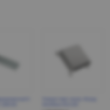
орированный Z-
Поворот верт. внутр. 45град
 2000 IEK
50х200мм ESCA IEK