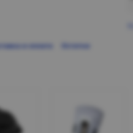
В
тавка и оплата
Остатки