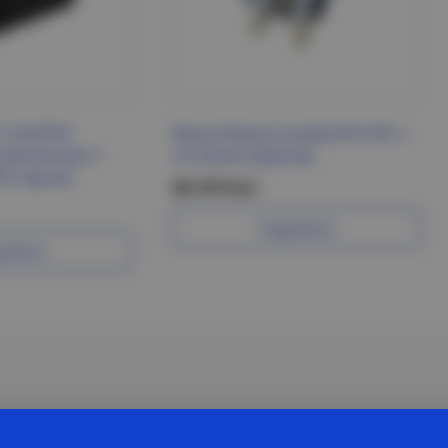
1e-B-IP44
Вилка белая угловая В16-301 с
заземлением 1
з/к Белая Церковь
44 черная
28.10 Р/шт
Подробнее
робнее