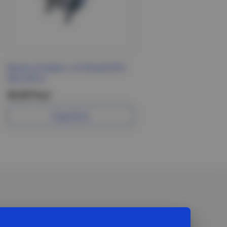
Вилка угловая с з/к белая В16-
003 УХЛ 4
36.20 Р/шт
Подробнее