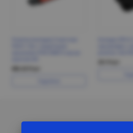
Розетка (колодка) 3-местная
Колодка ЭРА K-
РБ33-1-0м с защитными
каучуковая с 
крышками IP44 ОМЕГА каучук
розетка 16A IP
красная IEK
251 Р/шт
885.43 Р/шт
Под
Подробнее