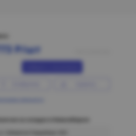
ена:
773 Р/шт
Нет в наличии
Сообщить о поступлении
В избранное
Сравнить
ограмма лояльности
аличие на складах в Новосибирске
ул. Сибиряков-Гвардейцев, 56/6