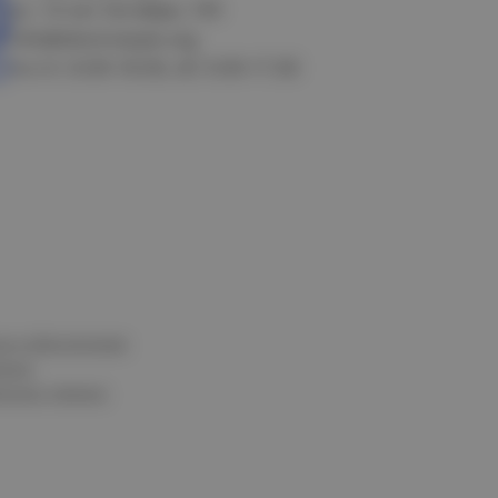
ул. 10 лет Октября, 199
info@electrostyle.org
пн-пт: 8.00-18.00, сб: 9.00-17.00
и и обеспечения
нных
альных данных