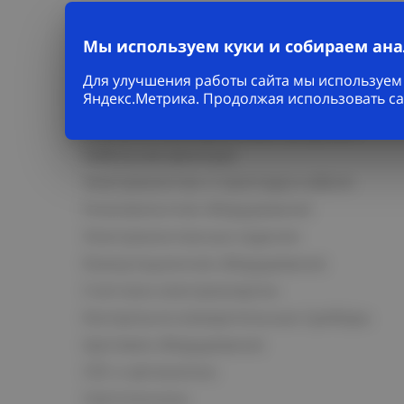
Мы используем куки и собираем ан
Для улучшения работы сайта мы используем 
Каталог
Яндекс.Метрика. Продолжая использовать са
Кабельно-проводниковая продукция
Кабельная арматура
Электромонтаж и прокладка кабеля
Низковольтное оборудование
Электромонтажные изделия
Коммутационное оборудование
Счетчики электроэнергии
Контрольно-измерительные приборы
Щитовое оборудование
СКС и автоматика
Светотехника