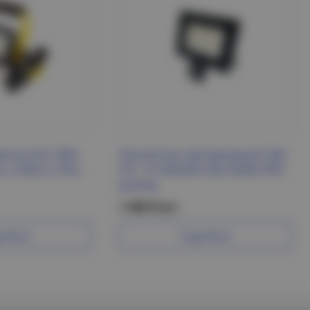
еносной, 30W,
Прожектор светодиодный СДО
, 2700Lm, IP65,
PFL- C3 SENSOR 50w 6500K IP65
Jazzway
1 590 Р/шт
робнее
Подробнее