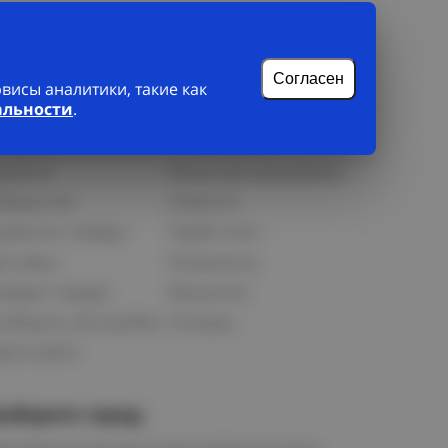
Согласен
исы аналитики, такие как
лиенту
О нас
альности
.
рофиль
О компании
орзина
Бонусная программа
збранное
Новости
равнить товары
Прайс-лист
оставка
Реквизиты
озврат товара
Вакансии
ообщить об ошибке
Отзывы
рта сайта
ыберите город