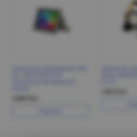
Прожектор светодиодный СДО
Прожектор пер
PFL- 20W/ RGB-RC/GR
6400K, SMD2835
Прожектор светодиодный
LL-512
Jazzway
1 381 Р/шт
2 390 Р/шт
Под
Подробнее