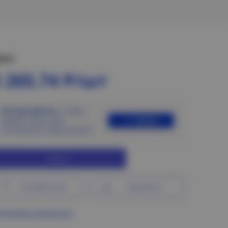
ена:
 265.74 Р/шт
Авторизуйтесь
, чтобы
Войти
увидеть цены для
постоянных покупателей
Купить
В избранное
Сравнить
ограмма лояльности