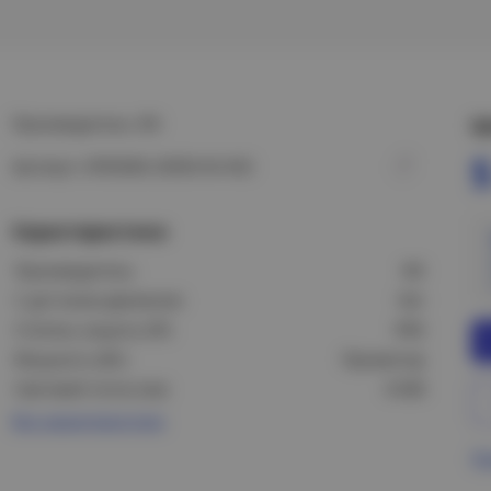
Производитель: IEK
Ц
5
Артикул: LPDO606-2X050-65-K02
Характеристики
Производитель:
IEK
С датчиком движения:
Нет
Степень защиты (IP):
IP65
Мощность (Вт):
Прожектор
Световой поток (лм):
8 000
Все характеристики
Пр