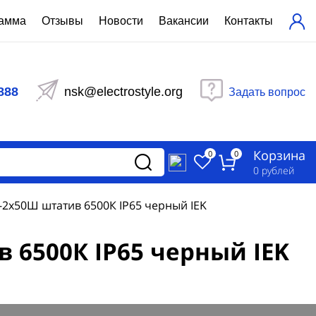
рамма
Отзывы
Новости
Вакансии
Контакты
ехнический расчет
равления вентиляцией
888
nsk@electrostyle.org
Задать вопрос
и щиты серии РУСМ
вещения
аспределительные силовые
Корзина
-распределительные устройства
0
0
изированные
0
рублей
ета
2x50Ш штатив 6500К IP65 черный IEK
 6500К IP65 черный IEK