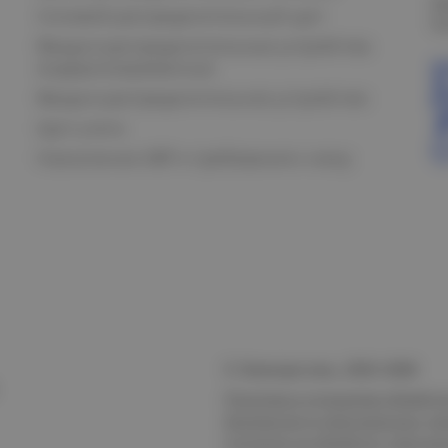
О
Силовой распределительный щит
К
Вводно-распределительные устройства
модернизированные
Вводно-распределительное устройство
Щит учета
Назначение АВР и требования к нему
© Электростиль, 2015–
2026
Политика в отношении обработк
безопасности персональных да
Согласие на обработку персон