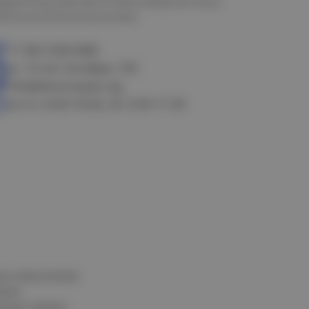
мск
Петропавловск
Новосибирск
Астана
алачинск
Оконешниково
+7 383 3283-888
ул. 10 лет Октября, 199
info@electrostyle.org
пн-пт: 8.00-18.00, сб: 9.00-17.00
и и обеспечения
нных
альных данных