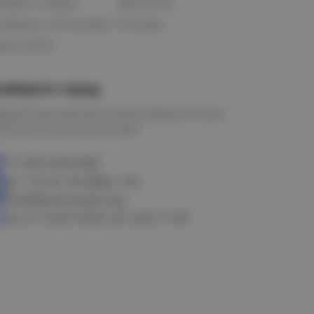
озврат товара
Вакансии
ообщить об ошибке
Отзывы
рта сайта
ыберите город
мск
Петропавловск
Новосибирск
Астана
алачинск
Оконешниково
+7 383 3283-888
ул. 10 лет Октября, 199
info@electrostyle.org
пн-пт: 8.00-18.00, сб: 9.00-17.00