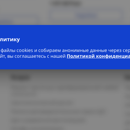
1 417.45 Р/шт
Подробнее
робнее
алитику
файлы cookies и собираем анонимные данные через серв
йт, вы соглашаетесь с нашей
Политикой конфиденци
Услуги
К
Ремонт частотных преобразователей любой
П
сложности
К
Светотехнический расчет
И
Панели распределительные серии ЩО
С
Щит управления вентиляцией
Д
Шкафы сигнализации