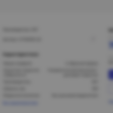
Производитель: EKF
Ц
Це
Артикул: LP100200-3,8
Характеристики
Це
9
Форма профиля:
U-образная форма
Защитное покрытие
Гальваническое/электролит.
поверхности:
цинковое покрытие
Производитель:
EKF
Ширина, мм:
200
Модель/исполнение:
Без разъема/соединителя
Пр
Все характеристики