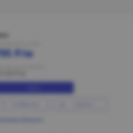
ена:
на при оплате на сайте
795 Р/м
на при оплате в магазине
17.03 Р/м
Купить
В избранное
Сравнить
ограмма лояльности