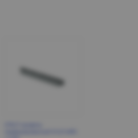
STRUT-профиль
перфорированный 41х21х400-