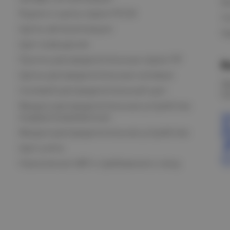
В
Ящики и щиты серии РУСМ
С
Щиты автоматизации
Ка
Щит освещения
Пункты распределительные серии ПР
В
Щиты распределительные силовые
О
Силовой распределительный щит
К
Вводно-распределительные устройства
модернизированные
Вводно-распределительное устройство
Щит учета
Назначение АВР и требования к нему