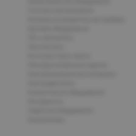
Коммутационное оборудование
Счетчики электроэнергии
Контрольно-измерительные приборы
Щитовое оборудование
СКС и автоматика
Светотехника
Источники света, лампы
Электроустановочные изделия
Электроизоляционные материалы
Электродвигатели
Климатическое оборудование
Инструменты
Сварочное оборудование
Аккумуляторы