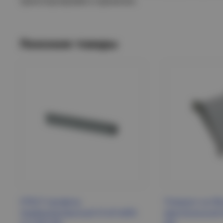
транспортировке и хранении.
Похожие товары
STRUT-профиль
Поворот на 90
перфорированный 41х41х600-
вертикальный 