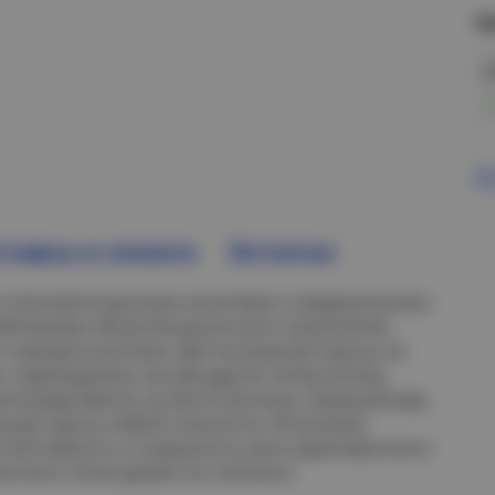
Н
В
тавка и оплата
Остатки
 отличается высоким качеством и предназначена
ей внутри объектов различного назначения.
и проще в монтаже. Для построения трассы не
, переходники), как для других типов лотков.
епосредственно на месте монтажа. Широкий ряд
льную трассу любой сложности. Испытания
гнестойкость и сохранность всех характеристик в
очного лотка делает его легким в