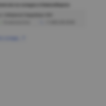
аличие на складах в Новосибирске
ул. Сибиряков-Гвардейцев, 56/6
В наличии (3 м)
+7 (383) 328-38-88
се склады