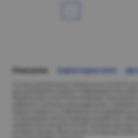
Описание
Характеристики
Дос
Система металлических проволочных лотков R-Line
для размещения силовых и информационных кабел
Проволочные лотки R-Line позволяют значительно 
требуются системные аксессуары (углы, ответвители
Любые повороты и ответвления изготавливаются н
типоразмеров лотков позволяет разработать кабе
проволочных лотков R-Line EKF показали высокую о
условиях пожара. Облегченная конструкция провол