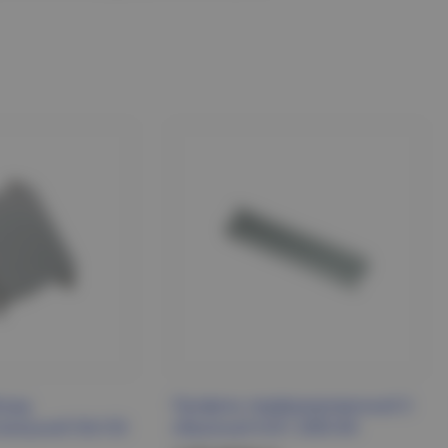
град
Профиль перфорированный Z-
внешний 50х150
образный К241 2000 IEK