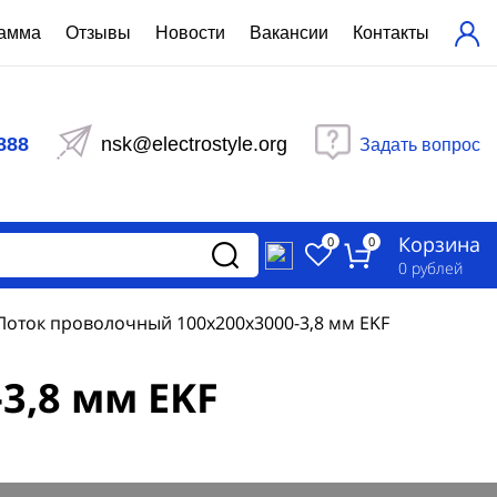
рамма
Отзывы
Новости
Вакансии
Контакты
ехнический расчет
равления вентиляцией
888
nsk@electrostyle.org
Задать вопрос
и щиты серии РУСМ
вещения
аспределительные силовые
Корзина
-распределительные устройства
0
0
изированные
0
рублей
ета
Лоток проволочный 100x200x3000-3,8 мм EKF
3,8 мм EKF