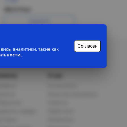
1,5 IEK
258.31 Р/шт
Подробнее
Согласен
исы аналитики, такие как
альности
.
лиенту
О нас
рофиль
О компании
орзина
Бонусная программа
збранное
Новости
равнить товары
Прайс-лист
оставка
Реквизиты