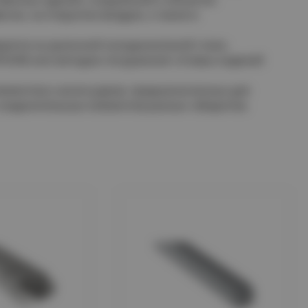
сом, на открытом воздухе, а также в
аются из рулонной холоднокатаной стали,
18-80 или методом погружения готовых изделий
лементов и аксессуаров, предназначенных для
соединительных элементов разных габаритов.