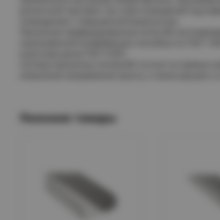
розничной торговли, так и вне помещений под наве
помещениях с повышенной влажностью.
Прокатные перфорированные лотки IEK изготавлив
оцинкованной конвейерным способом по ГОСТ 149
в расплав цинка ГОСТ 9.307.
Система прокатных лотков IEK состоит из прямых э
изменения направления трассы, а также крышек и 
Похожие товары