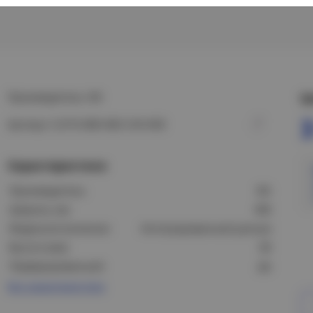
Производитель: IEK
Ц
3
Артикул: CLP10-080-400-3-M-HDZ
Характеристики
Производитель:
IEK
Ширина, мм:
400
Модель/исполнение:
Интегрированный разъем
Высота (мм):
80
Перфорированный:
Да
Все характеристики