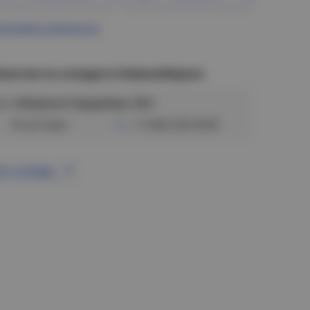
ограмма лояльности
аличие на складах в Новосибирске
ул. Сибиряков-Гвардейцев, 56/6
Отсутствует
+7 (383) 328-38-88
се склады