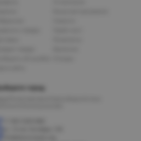
рофиль
О компании
орзина
Бонусная программа
збранное
Новости
равнить товары
Прайс-лист
оставка
Реквизиты
озврат товара
Вакансии
ообщить об ошибке
Отзывы
рта сайта
ыберите город
мск
Петропавловск
Новосибирск
Астана
алачинск
Оконешниково
+7 383 3283-888
ул. 10 лет Октября, 199
info@electrostyle.org