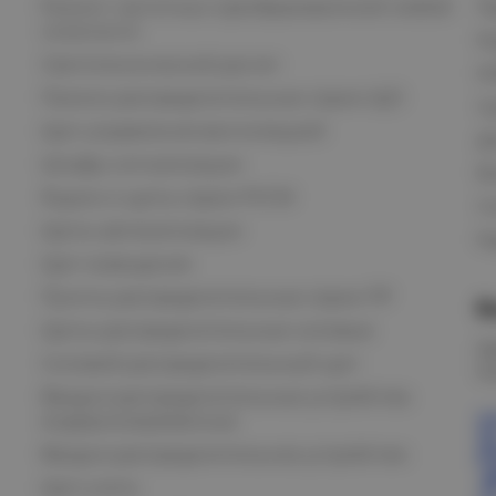
Ремонт частотных преобразователей любой
П
сложности
К
Светотехнический расчет
И
Панели распределительные серии ЩО
С
Щит управления вентиляцией
Д
Шкафы сигнализации
В
Ящики и щиты серии РУСМ
С
Щиты автоматизации
Ка
Щит освещения
Пункты распределительные серии ПР
В
Щиты распределительные силовые
О
Силовой распределительный щит
К
Вводно-распределительные устройства
модернизированные
Вводно-распределительное устройство
Щит учета