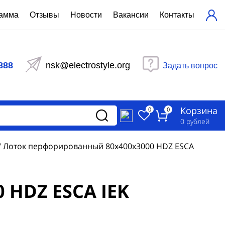
рамма
Отзывы
Новости
Вакансии
Контакты
ехнический расчет
равления вентиляцией
888
nsk@electrostyle.org
Задать вопрос
и щиты серии РУСМ
вещения
аспределительные силовые
Корзина
-распределительные устройства
0
0
изированные
0
рублей
ета
/
Лоток перфорированный 80х400х3000 HDZ ESCA
 HDZ ESCA IEK