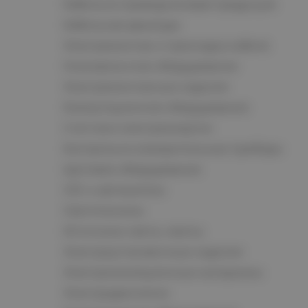
Кабельно-проводниковая продукция
Кабельная арматура
Электромонтаж и прокладка кабеля
Низковольтное оборудование
Электромонтажные изделия
Коммутационное оборудование
Счетчики электроэнергии
Контрольно-измерительные приборы
Щитовое оборудование
СКС и автоматика
Светотехника
Источники света, лампы
Электроустановочные изделия
Электроизоляционные материалы
Электродвигатели