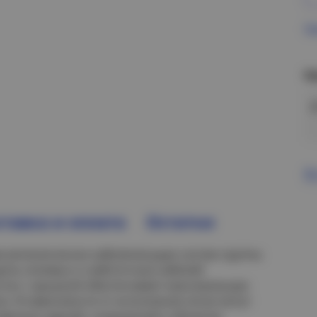
Пр
Н
В
тавка и оплата
Остатки
в металлических кабеленесущих систем группы
щиты силовых и слаботочных кабелей
стно с крышкой обеспечивает максимальную
ги. В зависимости от исполнения лотки могут
твенных зданий, сооружений и объектах