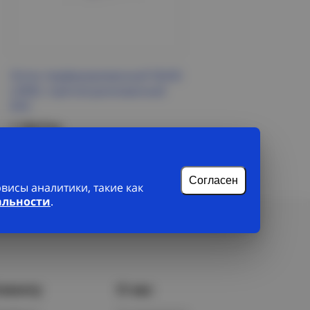
Лоток перфорированный 50х50
L3000, горячеоцинкованный
DKC
1 156 Р/м
Подробнее
Согласен
исы аналитики, такие как
альности
.
лиенту
О нас