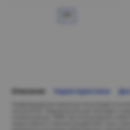
Описание
Характеристики
Дос
Перфорированные прокатные лотки входят в соста
компаний IEK. Предназначены для прокладки и за
напряжением до 1000В. При использовании совме
защиту кабеля от внешних воздействий, пыли и вла
применяться как внутри общественных, производс