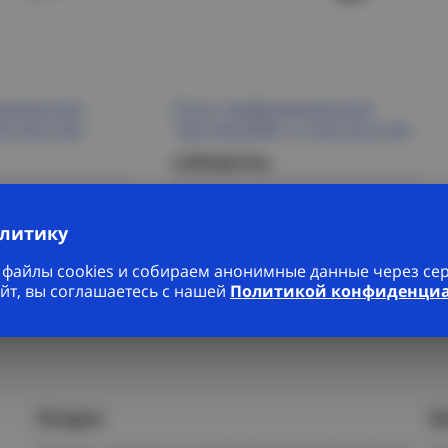
ированный
Лоток перфорированный
55 ESCA IEK
100х100х3000-1,2 HDZ ESCA IEK
2 979.82 Р/м
робнее
Подробнее
алитику
файлы cookies и собираем анонимные данные через серв
йт, вы соглашаетесь с нашей
Политикой конфиденци
Услуги
К