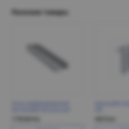
Похожие товары
Лоток перфорированный
Кронштейн пот
50х150х3000 HDZ ESCA IEK
EKF
1 778.46 Р/м
425 Р/шт