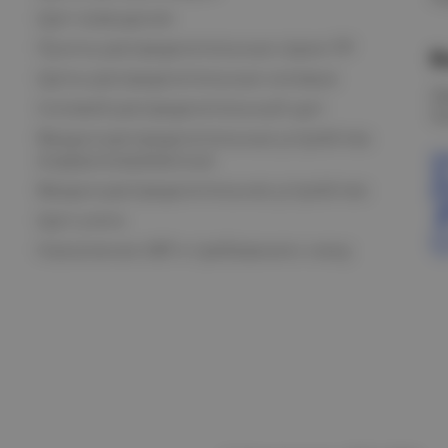
Щит освещения
Пункты распределительные серии ПР
В
Щиты распределительные силовые
О
Силовой распределительный щит
К
Вводно-распределительные устройства
модернизированные
Вводно-распределительное устройство
Щит учета
Назначение АВР и требования к нему