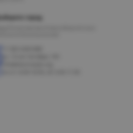
ыберите город
мск
Петропавловск
Новосибирск
Астана
алачинск
Оконешниково
+7 383 3283-888
ул. 10 лет Октября, 199
info@electrostyle.org
пн-пт: 8.00-18.00, сб: 9.00-17.00