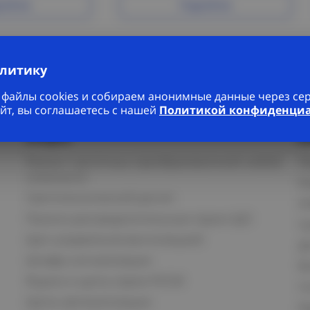
робнее
Подробнее
алитику
файлы cookies и собираем анонимные данные через серв
йт, вы соглашаетесь с нашей
Политикой конфиденци
Услуги
К
Ремонт частотных преобразователей любой
П
сложности
К
Светотехнический расчет
И
Панели распределительные серии ЩО
С
Щит управления вентиляцией
Д
Шкафы сигнализации
В
Ящики и щиты серии РУСМ
С
Щиты автоматизации
Ка