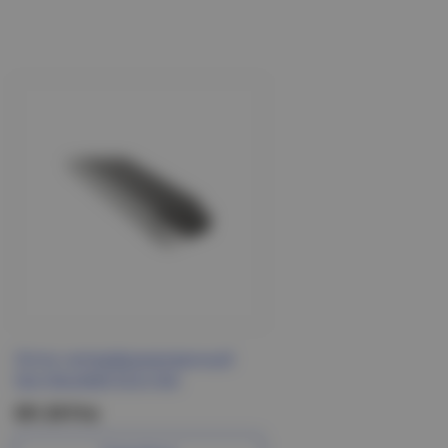
Лоток неперфорированный
50х100х3000 ESCA IEK
391.39 Р/м