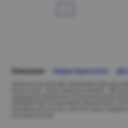
Описание
Характеристики
Дос
Проволочные лотки ДКС применяются для проклад
Высота лотка – 50 мм, ширина основания – 300 мм, 
соединения проволочных лотков встык можно восп
CM350003. При использовании проволочного лотка
произвольных участках – для этого нужно подрезат
под нужным углом.