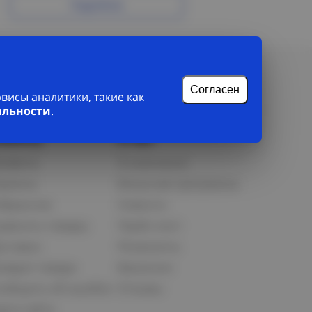
Подробнее
Согласен
исы аналитики, такие как
альности
.
лиенту
О нас
рофиль
О компании
орзина
Бонусная программа
збранное
Новости
равнить товары
Прайс-лист
оставка
Реквизиты
озврат товара
Вакансии
ообщить об ошибке
Отзывы
рта сайта