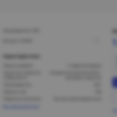
Производитель: DKC
Ц
1
Артикул: FC5030
Характеристики
Форма профиля:
U-образная форма
Защитное покрытие
Гальваническое/электролит.
поверхности:
цинковое покрытие
Производитель:
DKC
Ширина, мм:
300
Модель/исполнение:
Без разъема/соединителя
Все характеристики
Пр