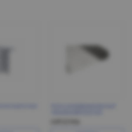
олочный (2 мм)
Лоток неперфорированный
100х500х3000 ESCA IEK
2 477.21 Р/м