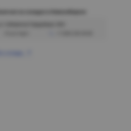
аличие на складах в Новосибирске
ул. Сибиряков-Гвардейцев, 56/6
Отсутствует
+7 (383) 328-38-88
се склады