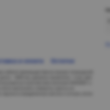
Н
В
тавка и оплата
Остатки
ки кабеля преимущественно внутри помещений.
длина – 3000 мм, диаметр проволоки - 4 мм. Для
ользоваться комплектами метизов CM350001 и
 легко выполнять повороты трассы на
ь прутья в определенных местах и согнуть лоток