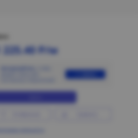
ена:
 225.40 Р/м
Авторизуйтесь
, чтобы
Войти
увидеть цены для
постоянных покупателей
Купить
В избранное
Сравнить
ограмма лояльности