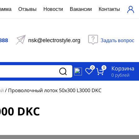
рамма
Отзывы
Новости
Вакансии
Контакты
ехнический расчет
равления вентиляцией
888
nsk@electrostyle.org
Задать вопрос
и щиты серии РУСМ
вещения
аспределительные силовые
Корзина
-распределительные устройства
0
0
изированные
0
рублей
ета
/
Проволочный лоток 50х300 L3000 DKC
ый
000 DKC