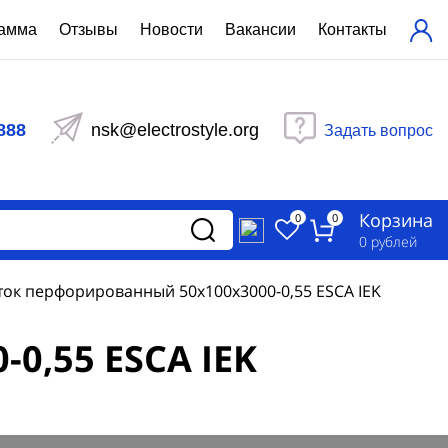
рамма
Отзывы
Новости
Вакансии
Контакты
ехнический расчет
равления вентиляцией
888
nsk@electrostyle.org
Задать вопрос
и щиты серии РУСМ
вещения
аспределительные силовые
Корзина
-распределительные устройства
0
0
изированные
0
рублей
ета
ток перфорированный 50х100х3000-0,55 ESCA IEK
0,55 ESCA IEK