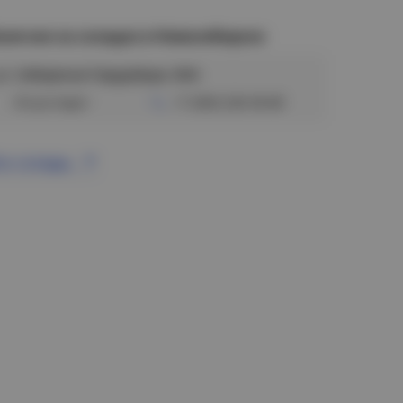
аличие на складах в Новосибирске
ул. Сибиряков-Гвардейцев, 56/6
Отсутствует
+7 (383) 328-38-88
се склады