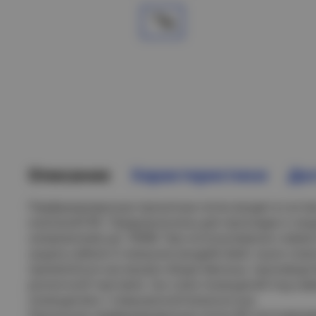
Описание
Характеристики
Дос
Перфорированные прокатные лотки входят в соста
компаний IEK. Предназначены для прокладки и за
напряжением до 1000В. При использовании совме
защиту кабеля от внешних воздействий, пыли и вла
применяться как внутри общественных, производс
розничной торговли, так и вне помещений под наве
помещениях с повышенной влажностью.
Прокатные перфорированные лотки IEK изготавлив