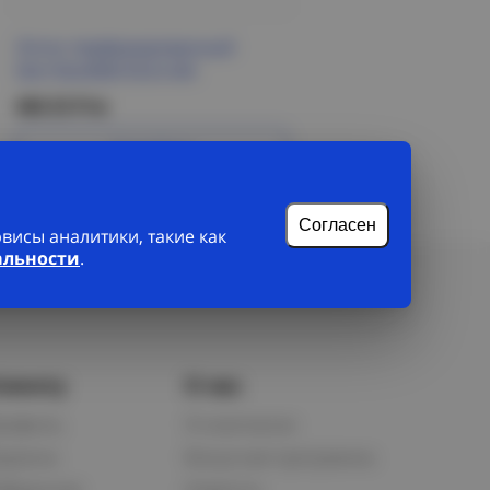
Лоток перфорированный
50х150х3000 ESCA IEK
460.53 Р/м
Подробнее
Согласен
исы аналитики, такие как
альности
.
лиенту
О нас
рофиль
О компании
орзина
Бонусная программа
збранное
Новости