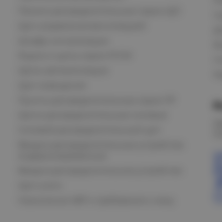
Панели распределительные серии ЩО
С
Щит управления вентиляцией
Д
Шкафы сигнализации
В
Ящики и щиты серии РУСМ
С
Щиты автоматизации
Ка
Щит освещения
Пункты распределительные серии ПР
В
Щиты распределительные силовые
О
Силовой распределительный щит
К
Вводно-распределительные устройства
модернизированные
Вводно-распределительное устройство
Щит учета
Назначение АВР и требования к нему