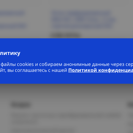
ированный
Лоток перфорированный
400х100 L 2000 толщ. 1,2 мм,
ванный DKC
горячеоцинкованный DKC
6 333.10 Р/м
робнее
Подробнее
алитику
файлы cookies и собираем анонимные данные через серв
йт, вы соглашаетесь с нашей
Политикой конфиденци
Услуги
К
Ремонт частотных преобразователей любой
П
сложности
К
Светотехнический расчет
И