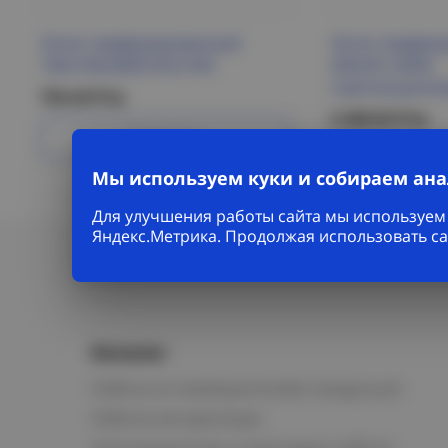
Лоток перфорированный
Лоток перфор
100х100х3000 ESCA IEK
200х50 L3000,
горячеоцинко
734.44 Р/м
2 428.02 Р/м
Подробнее
Под
Мы используем куки и собираем ан
Для улучшения работы сайта мы используем 
Яндекс.Метрика. Продолжая использовать са
Каталог
Кабельно-проводниковая продукция
Кабельная арматура
Электромонтаж и прокладка кабеля