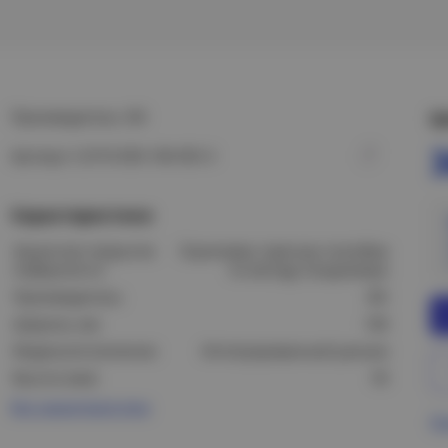
Производитель: IEK
Ц
Артикул: CLP10-050-100-055-3
Характеристики
Защитное покрытие
Оцинковка горячим способом
поверхности:
по методу Сендзимира
Производитель:
IEK
Ширина, мм:
100
Модель/исполнение:
Интегрированный разъем
Высота (мм):
50
Все характеристики
Пр