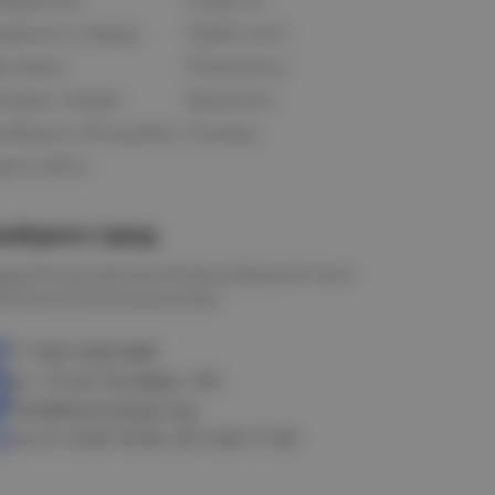
равнить товары
Прайс-лист
оставка
Реквизиты
озврат товара
Вакансии
ообщить об ошибке
Отзывы
рта сайта
ыберите город
мск
Петропавловск
Новосибирск
Астана
алачинск
Оконешниково
+7 383 3283-888
ул. 10 лет Октября, 199
info@electrostyle.org
пн-пт: 8.00-18.00, сб: 9.00-17.00