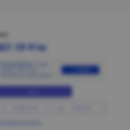
ена:
367.19 Р/м
Авторизуйтесь
, чтобы
Войти
увидеть цены для
постоянных покупателей
Купить
В избранное
Сравнить
ограмма лояльности