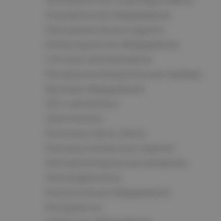
Низковольтное оборудование
Электромонтажные изделия
Коммутационное оборудование
Счетчики электроэнергии
Контрольно-измерительные приборы
Щитовое оборудование
СКС и автоматика
Светотехника
Источники света, лампы
Электроустановочные изделия
Электроизоляционные материалы
Электродвигатели
Климатическое оборудование
Инструменты