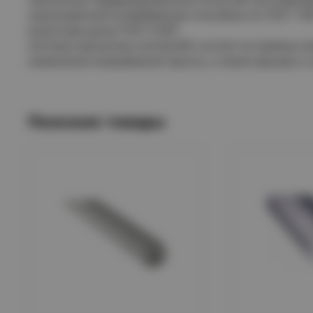
оцинкованной конвейерным способом по ГОСТ 149
в расплав цинка ГОСТ 9.307.
Система прокатных лотков IEK состоит из прямых э
изменения направления трассы, а также крышек и 
Похожие товары