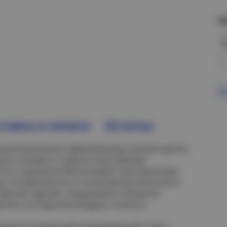
Н
В
тавка и оплата
Остатки
в металлических кабеленесущих систем группы
щиты силовых и слаботочных кабелей
стно с крышкой обеспечивает максимальную
ги. В зависимости от исполнения лотки могут
твенных зданий, сооружений и объектах
сом, на открытом воздухе, а также в
аются из рулонной холоднокатаной стали,