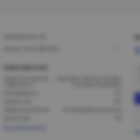
Производитель: IEK
Ц
1
Артикул: CLN10-080-200-3
Характеристики
Защитное покрытие
Оцинковка горячим способом
поверхности:
по методу Сендзимира
Производитель:
IEK
Ширина, мм:
200
Модель/исполнение:
Интегрированный разъем
Высота (мм):
80
Все характеристики
Пр