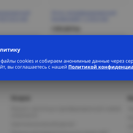
орированный
Лоток неперфорированный
HDZ ESCA IEK
50х300х3000-1,2 ESCA IEK
1 974.30 Р/м
робнее
Подробнее
алитику
файлы cookies и собираем анонимные данные через серв
йт, вы соглашаетесь с нашей
Политикой конфиденци
Услуги
К
Ремонт частотных преобразователей любой
П
сложности
К
Светотехнический расчет
И
Панели распределительные серии ЩО