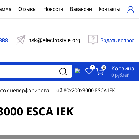
рамма
Отзывы
Новости
Вакансии
Контакты
ехнический расчет
равления вентиляцией
888
nsk@electrostyle.org
Задать вопрос
и щиты серии РУСМ
вещения
аспределительные силовые
Корзина
-распределительные устройства
0
0
изированные
0
рублей
ета
ток неперфорированный 80х200х3000 ESCA IEK
000 ESCA IEK