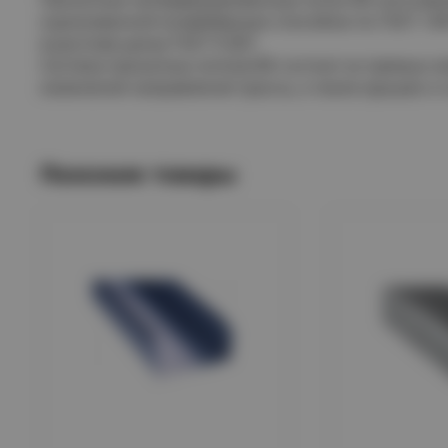
оцинкованной конвейерным способом по ГОСТ 149
в расплав цинка ГОСТ 9.307.
Система прокатных лотков IEK состоит из прямых э
изменения направления трассы, а также крышек и 
Похожие товары