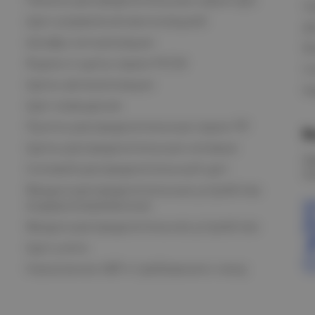
С
Щит управления вентиляцией
Д
Шкафы сигнализации
В
Ящики и щиты серии РУСМ
С
Щиты автоматизации
Ка
Щит освещения
Пункты распределительные серии ПР
В
Щиты распределительные силовые
О
Силовой распределительный щит
К
Вводно-распределительные устройства
модернизированные
Вводно-распределительное устройство
Щит учета
Назначение АВР и требования к нему