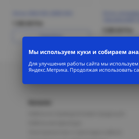
Лоток 200х100 L3000 DKC
Лоток неперф
100х200х3000 
1 345.46 Р/м
3 269.26 Р/м
Подробнее
Под
Мы используем куки и собираем ан
Для улучшения работы сайта мы используем 
Яндекс.Метрика. Продолжая использовать са
Каталог
Кабельно-проводниковая продукция
Кабельная арматура
Электромонтаж и прокладка кабеля