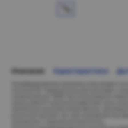
Описание
Характеристики
Дос
Неперфорированные прокатные лотки входят в сос
компаний IEK. Предназначены для прокладки и за
напряжением до 1000В. При использовании совме
защиту кабеля от внешних воздействий, пыли и вла
применяться как внутри общественных, производс
розничной торговли, так и вне помещений под наве
помещениях с повышенной влажностью.
Прокатные неперфорированные лотки IEK изготавл