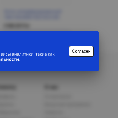
Лоток неперфорированный
100х150х3000 HDZ ESCA IEK
2 948.30 Р/м
Подробнее
Согласен
исы аналитики, такие как
альности
.
лиенту
О нас
рофиль
О компании
орзина
Бонусная программа
збранное
Новости