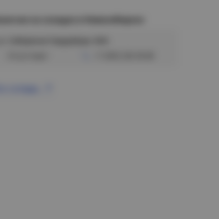
аличие на складах в Новосибирске
ул. Сибиряков-Гвардейцев, 56/6
Отсутствует
+7 (383) 328-38-88
се склады