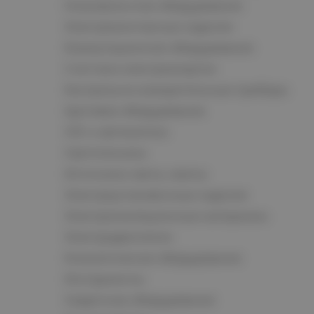
Низковольтное оборудование
Электромонтажные изделия
Коммутационное оборудование
Счетчики электроэнергии
Контрольно-измерительные приборы
Щитовое оборудование
СКС и автоматика
Светотехника
Источники света, лампы
Электроустановочные изделия
Электроизоляционные материалы
Электродвигатели
Климатическое оборудование
Инструменты
Сварочное оборудование