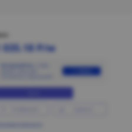
ена:
 035.18 Р/м
Авторизуйтесь
, чтобы
Войти
увидеть цены для
постоянных покупателей
Купить
В избранное
Сравнить
ограмма лояльности