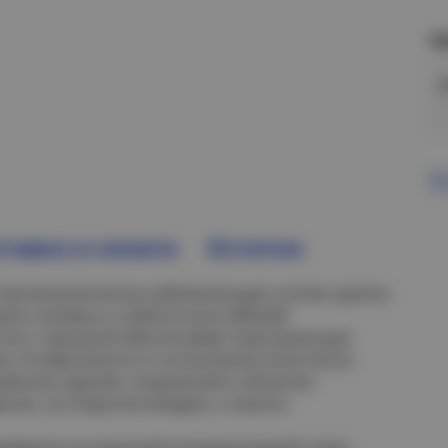
Н
В
тавка и оплата
Остатки
тав металлических кабеленесущих систем группы
щиты силовых и слаботочных кабелей
стно с крышкой обеспечивает максимальную
ги. В зависимости от исполнения лотки могут
твенных зданий, сооружений и объектах
сом, на открытом воздухе, а также в
иваются из рулонной холоднокатаной стали,