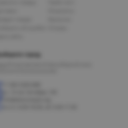
равнить товары
Прайс-лист
оставка
Реквизиты
озврат товара
Вакансии
ообщить об ошибке
Отзывы
рта сайта
ыберите город
мск
Петропавловск
Новосибирск
Астана
алачинск
Оконешниково
+7 383 3283-888
ул. 10 лет Октября, 199
info@electrostyle.org
пн-пт: 8.00-18.00, сб: 9.00-17.00