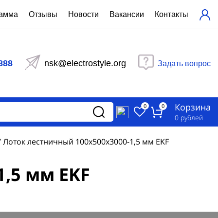
рамма
Отзывы
Новости
Вакансии
Контакты
ехнический расчет
равления вентиляцией
888
nsk@electrostyle.org
Задать вопрос
и щиты серии РУСМ
вещения
аспределительные силовые
Корзина
-распределительные устройства
0
0
изированные
0
рублей
ета
/
Лоток лестничный 100x500x3000-1,5 мм EKF
,5 мм EKF