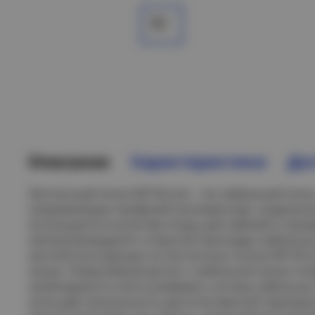
Описание
Характеристики
Дос
Лестничный лоток EKF М-Line – это кабельный лото
направляющих профилей (лонжеронов), соединенн
используется в качестве опоры для кабелей и пров
электропроводкой и открытой прокладки кабельных
жесткой конструкции на лестничных лотках EKF М-
линии. Оперативный доступ к кабельной линии поз
необходимости легко развивать систему кабельных 
лотка дает возможность для естественной терморе