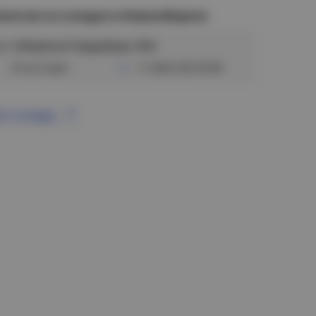
аличие на складах в Новосибирске
ул. Сибиряков-Гвардейцев, 56/6
Отсутствует
+7 (383) 328-38-88
се склады