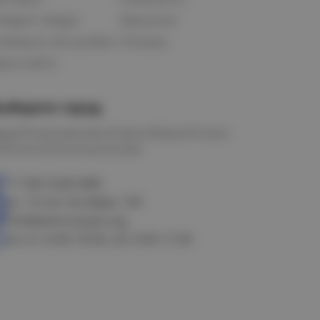
озврат товара
Вакансии
ообщить об ошибке
Отзывы
рта сайта
ыберите город
мск
Петропавловск
Новосибирск
Астана
алачинск
Оконешниково
+7 383 3283-888
ул. 10 лет Октября, 199
info@electrostyle.org
пн-пт: 8.00-18.00, сб: 9.00-17.00