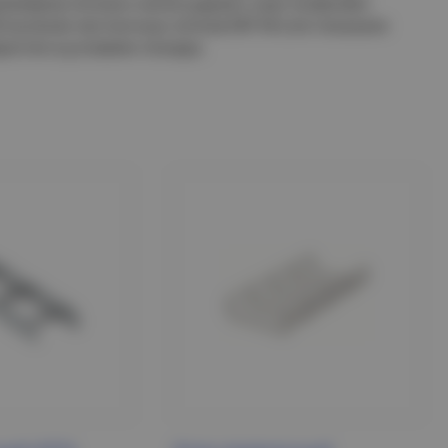
азмеров лотков и аксессуаров к ним позволяет
спытания лестничных лотков EKF М-Line показали
ристик в условиях пожара.