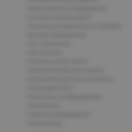
Коммутационное оборудование
Счетчики электроэнергии
Контрольно-измерительные приборы
Щитовое оборудование
СКС и автоматика
Светотехника
Источники света, лампы
Электроустановочные изделия
Электроизоляционные материалы
Электродвигатели
Климатическое оборудование
Инструменты
Сварочное оборудование
Аккумуляторы