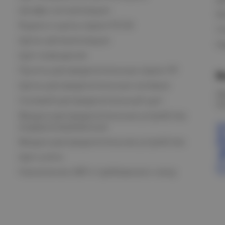
Шкафы сигнализации
В
Ящики и щиты серии РУСМ
С
Щиты автоматизации
Ка
Щит освещения
Пункты распределительные серии ПР
В
Щиты распределительные силовые
О
Силовой распределительный щит
К
Вводно-распределительные устройства
модернизированные
Вводно-распределительное устройство
Щит учета
Назначение АВР и требования к нему