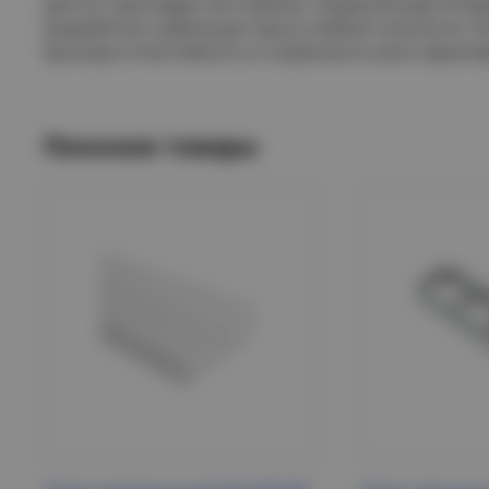
для его прокладки или замены. Широкий ряд типор
разработать кабельную трассу любой сложности. И
высокую огнестойкость и сохранность всех характе
Похожие товары