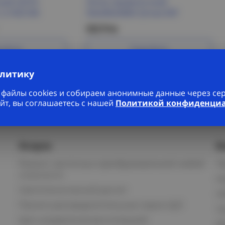
ный LESTA
Лоток проволочный
,2 HDZ IEK
50x200x3000-3,8 мм EKF
522 Р/м
робнее
Подробнее
алитику
файлы cookies и собираем анонимные данные через серв
йт, вы соглашаетесь с нашей
Политикой конфиденци
Услуги
К
Ремонт частотных преобразователей любой
П
сложности
К
Светотехнический расчет
И
Панели распределительные серии ЩО
С
Щит управления вентиляцией
Д