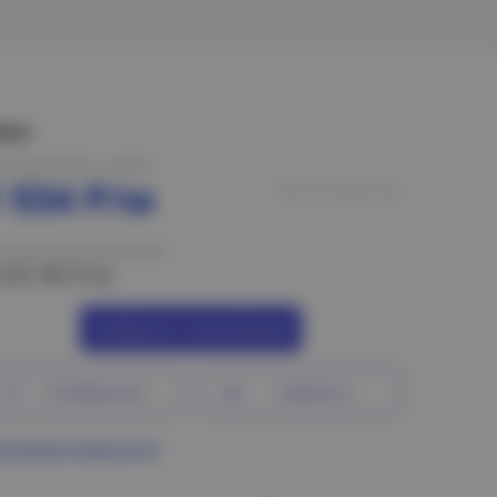
ена:
на при оплате на сайте
 934 Р/м
Нет в наличии
на при оплате в магазине
 231.96 Р/м
Сообщить о поступлении
В избранное
Сравнить
ограмма лояльности