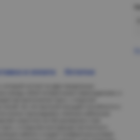
Н
В
тавка и оплата
Остатки
к, который состоит из двух продольных
ых между собой поперечными перекладинами, и
одов при выполнении трасс с открытой
 линий. За счет высокой несущей способности и
Line можно прокладывать тяжелые кабельные
воляет упростить ее обслуживание и при
трасс, а открытая конструкция лестничного
гуляции кабеля и создает комфортные условия