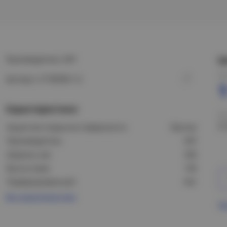
Производитель: EKF
Ц
Це
Артикул: LT100500-1,5
1
Характеристики
Це
2
Защитное покрытие поверхности:
Прочее
Производитель:
EKF
Ширина, мм:
500
Высота (мм):
100
Перфорированный:
Нет
Все характеристики
Пр