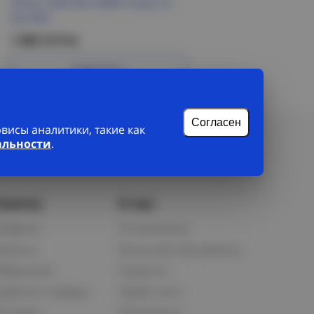
Лоток 100х100 L3000 толщ.1,0
мм DKC
1 508.15 Р/м
Подробнее
Согласен
исы аналитики, такие как
альности
.
лиенту
О нас
рофиль
О компании
орзина
Бонусная программа
збранное
Новости
равнить товары
Прайс-лист
оставка
Реквизиты