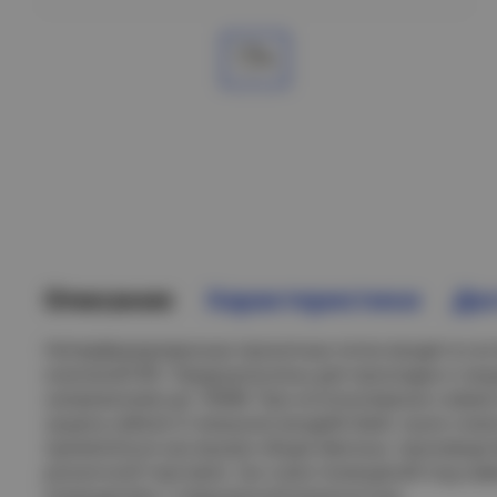
Описание
Характеристики
Дос
Неперфорированные прокатные лотки входят в сос
компаний IEK. Предназначены для прокладки и за
напряжением до 1000В. При использовании совме
защиту кабеля от внешних воздействий, пыли и вла
применяться как внутри общественных, производс
розничной торговли, так и вне помещений под наве
помещениях с повышенной влажностью.