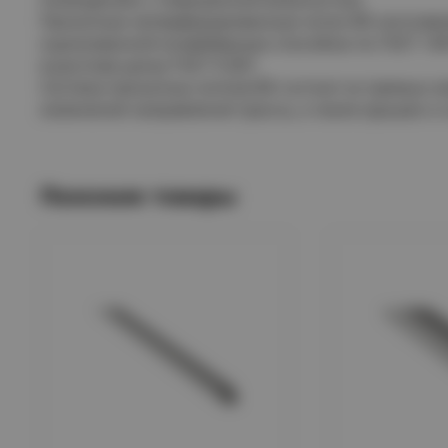
Прокатные неперфорированные лотки IEK изготавл
оцинкованной конвейерным способом по ГОСТ 149
в расплав цинка ГОСТ 9.307.
Система прокатных лотков IEK состоит из прямых э
изменения направления трассы, а также крышек и 
Похожие товары