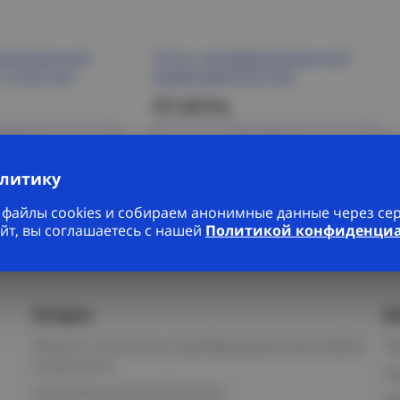
орированный
Лоток неперфорированный
,2 ESCA IEK
80х80х3000 ESCA IEK
571.49 Р/м
робнее
Подробнее
алитику
файлы cookies и собираем анонимные данные через серв
йт, вы соглашаетесь с нашей
Политикой конфиденци
Услуги
К
Ремонт частотных преобразователей любой
П
сложности
К
Светотехнический расчет
И