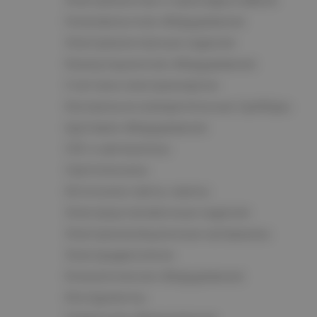
Низковольтное оборудование
Электромонтажные изделия
Коммутационное оборудование
Счетчики электроэнергии
Контрольно-измерительные приборы
Щитовое оборудование
СКС и автоматика
Светотехника
Источники света, лампы
Электроустановочные изделия
Электроизоляционные материалы
Электродвигатели
Климатическое оборудование
Инструменты