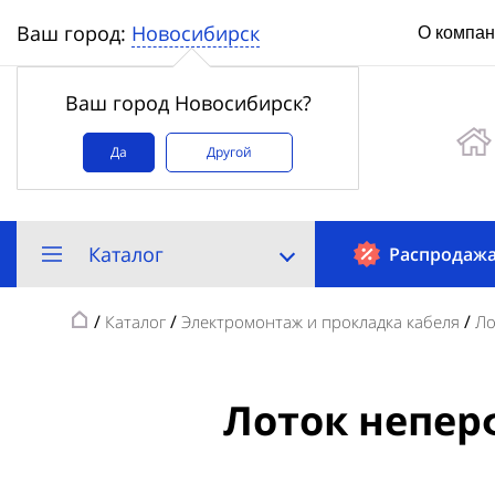
Новосибирск
Ваш город:
О компа
Ваш город Новосибирск?
Да
Другой
Каталог
Распродаж
/
/
/
Каталог
Электромонтаж и прокладка кабеля
Ло
Лоток непер