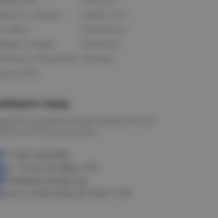
равнить товары
Прайс-лист
оставка
Реквизиты
озврат товара
Вакансии
ообщить об ошибке
Отзывы
рта сайта
ыберите город
мск
Петропавловск
Новосибирск
Астана
алачинск
Оконешниково
+7 383 3283-888
ул. 10 лет Октября, 199
info@electrostyle.org
пн-пт: 8.00-18.00, сб: 9.00-17.00