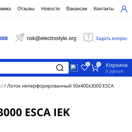
рамма
Отзывы
Новости
Вакансии
Контакты
ехнический расчет
равления вентиляцией
888
nsk@electrostyle.org
Задать вопрос
и щиты серии РУСМ
вещения
аспределительные силовые
Корзина
-распределительные устройства
0
0
изированные
0
рублей
ета
/
Лоток неперфорированный 50х400х3000 ESCA
ый
000 ESCA IEK