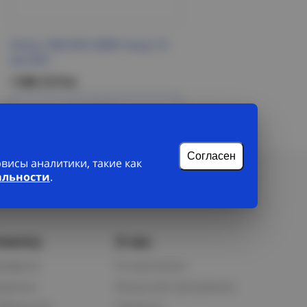
Лоток 100х100 L3000 толщ.1,0
мм DKC
1 508.15 Р/м
Подробнее
Согласен
исы аналитики, такие как
альности
.
лиенту
О нас
рофиль
О компании
орзина
Бонусная программа
збранное
Новости