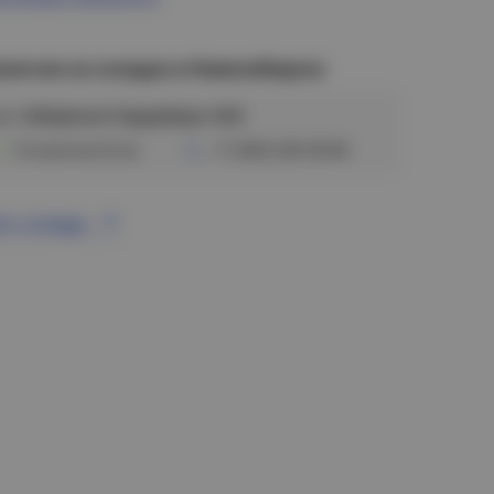
аличие на складах в Новосибирске
ул. Сибиряков-Гвардейцев, 56/6
В наличии (6 м)
+7 (383) 328-38-88
се склады