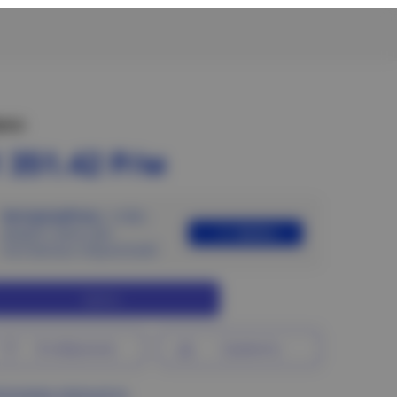
ена:
 351.42 Р/м
Авторизуйтесь
, чтобы
Войти
увидеть цены для
постоянных покупателей
Купить
В избранное
Сравнить
ограмма лояльности