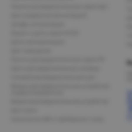
Панели распределительные серии ЩО
С
Щит управления вентиляцией
Д
Шкафы сигнализации
В
Ящики и щиты серии РУСМ
С
Щиты автоматизации
Ка
Щит освещения
Пункты распределительные серии ПР
В
Щиты распределительные силовые
О
Силовой распределительный щит
К
Вводно-распределительные устройства
модернизированные
Вводно-распределительное устройство
Щит учета
Назначение АВР и требования к нему