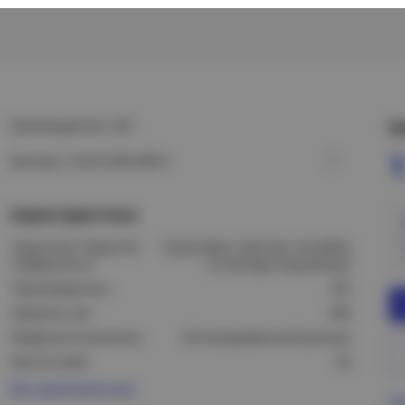
Производитель: IEK
Ц
1
Артикул: CLN10-050-400-3
Характеристики
Защитное покрытие
Оцинковка горячим способом
поверхности:
по методу Сендзимира
Производитель:
IEK
Ширина, мм:
400
Модель/исполнение:
Интегрированный разъем
Высота (мм):
50
Все характеристики
Пр