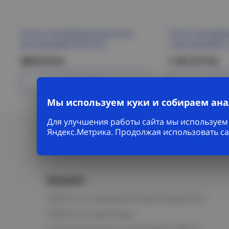
Лоток неперфорированный
Лоток неперф
50х150х3000 ESCA IEK
100х150х3000-1
460.53 Р/м
2 101.67 Р/м
Подробнее
Под
Мы используем куки и собираем ан
Для улучшения работы сайта мы используем 
Яндекс.Метрика. Продолжая использовать са
Каталог
Кабельно-проводниковая продукция
Кабельная арматура
Электромонтаж и прокладка кабеля