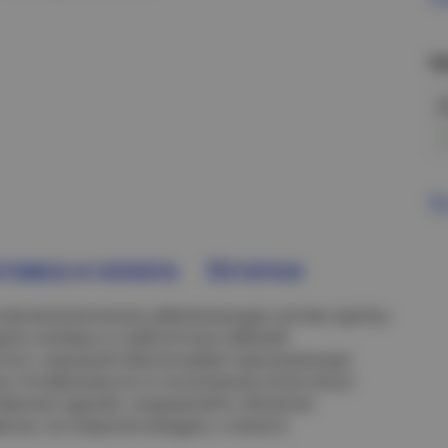
Н
В
тавка и оплата
Остатки
тав металлических кабеленесущих систем группы
щиты силовых и слаботочных кабелей
стно с крышкой обеспечивает максимальную
ги. В зависимости от исполнения лотки могут
твенных зданий, сооружений и объектах
сом, на открытом воздухе, а также в