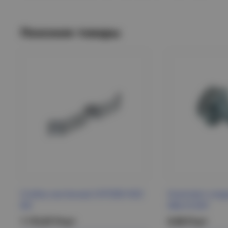
Похожие товары
Стойка настенная СНП300 HDZ
Комплект сое
IEK
М6x10 EKF
1 172.87 Р/шт
8.90 Р/шт