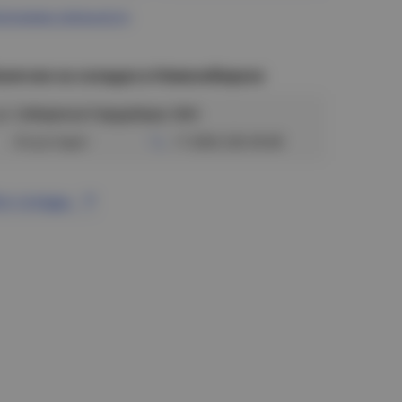
ограмма лояльности
аличие на складах в Новосибирске
ул. Сибиряков-Гвардейцев, 56/6
Отсутствует
+7 (383) 328-38-88
се склады