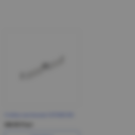
Стойка настенная СНП400 IEK
340.95 Р/шт