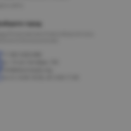
рта сайта
ыберите город
мск
Петропавловск
Новосибирск
Астана
алачинск
Оконешниково
+7 383 3283-888
ул. 10 лет Октября, 199
info@electrostyle.org
пн-пт: 8.00-18.00, сб: 9.00-17.00