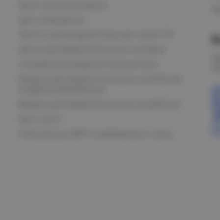
Щиты автоматизации
Ка
Щит освещения
Пункты распределительные серии ПР
В
Щиты распределительные силовые
О
Силовой распределительный щит
К
Вводно-распределительные устройства
модернизированные
Вводно-распределительное устройство
Щит учета
Назначение АВР и требования к нему