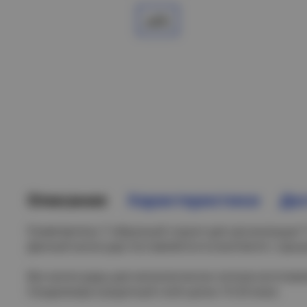
Описание
Характеристики
Дос
Разветвитель Т-образный служит для организации 
Данный аксессуар поставляется в комплекте с крыш
Все аксессуары для металлических лотков изготов
Сендзимира (защитный слой цинка 10-20 мкм).