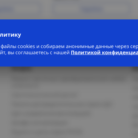
робнее
Подробнее
алитику
файлы cookies и собираем анонимные данные через серв
йт, вы соглашаетесь с нашей
Политикой конфиденци
Услуги
К
Ремонт частотных преобразователей любой
П
сложности
К
Светотехнический расчет
И
Панели распределительные серии ЩО
С
Щит управления вентиляцией
Д
Шкафы сигнализации
В
Ящики и щиты серии РУСМ
С