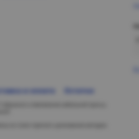
Пр
Н
В
тавка и оплата
Остатки
Т-образного ответвления кабельной трассы.
кой.
лены из стали горячего цинкования методом