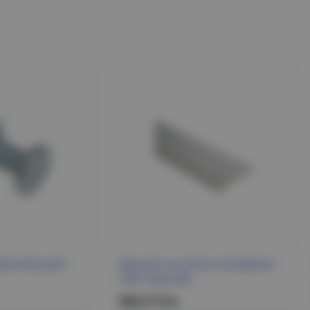
динительный
Крышка на лоток основание
100-1,0мм IEK
560.21 Р/м