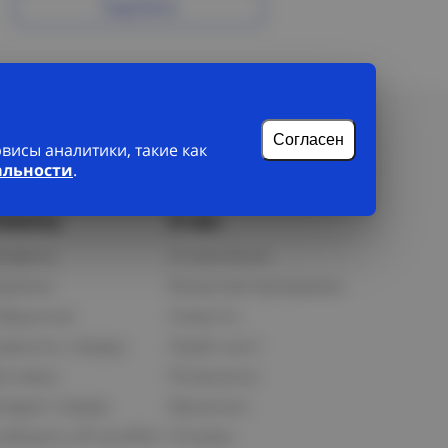
Подробнее
Согласен
исы аналитики, такие как
альности
.
лиенту
О нас
рофиль
О компании
орзина
Бонусная программа
збранное
Новости
равнить товары
Прайс-лист
оставка
Реквизиты
озврат товара
Вакансии
ообщить об ошибке
Отзывы