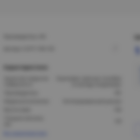
Производитель: IEK
Ц
Артикул: CLP1T-100-150
Характеристики
Защитное покрытие
Оцинковка горячим способом
поверхности:
по методу Сендзимира
Производитель:
IEK
Модель/исполнение:
Интегрированный разъем
Высота (мм):
100
Толщина металла,
0,8
мм:
Все характеристики