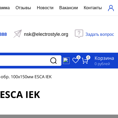
рамма
Отзывы
Новости
Вакансии
Контакты
ехнический расчет
равления вентиляцией
888
nsk@electrostyle.org
Задать вопрос
и щиты серии РУСМ
вещения
аспределительные силовые
Корзина
-распределительные устройства
0
0
изированные
0
рублей
ета
-обр. 100х150мм ESCA IEK
ESCA IEK