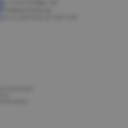
ул. 10 лет Октября, 199
info@electrostyle.org
пн-пт: 8.00-18.00, сб: 9.00-17.00
и и обеспечения
нных
альных данных