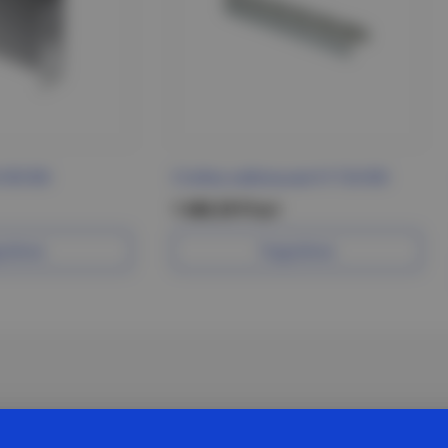
100 IEK
Стойка кабельная К1154 IEK
1 468.29 Р/шт
робнее
Подробнее