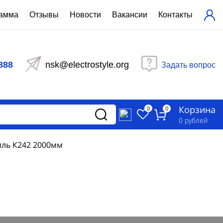
рамма
Отзывы
Новости
Вакансии
Контакты
ехнический расчет
равления вентиляцией
888
nsk@electrostyle.org
Задать вопрос
и щиты серии РУСМ
вещения
аспределительные силовые
Корзина
-распределительные устройства
0
0
изированные
0
рублей
ета
ль К242 2000мм