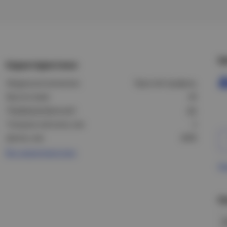
Ц
Характеристики
Модель/исполнение:
Простой профиль
Высота (мм):
40
Перфорированный:
Да
Толщина металла, мм:
2
Длина, мм:
2000
Все характеристики
Пр
Н