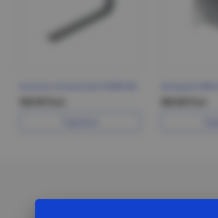
Консоль потолочная VR300 IEK
Заглушка Н80х
530.99 Р/шт
260.68 Р/шт
Подробнее
Под