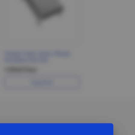
Поворот верт. внеш. 90град
50х200мм ESCA IEK
1 276.67 Р/шт
Подробнее