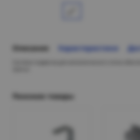
Описание
Характеристики
Дос
Система подвесов для металлического лотка обес
трассы
Похожие товары