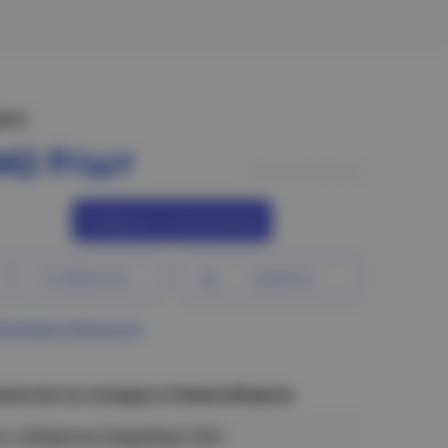
ена:
442 Р/шт
Нет в наличии
Сообщить о поступлении
В избранное
Сравнить
ограмма лояльности
аличие на складах в Новосибирске
ул. Сибиряков-Гвардейцев, 56/6