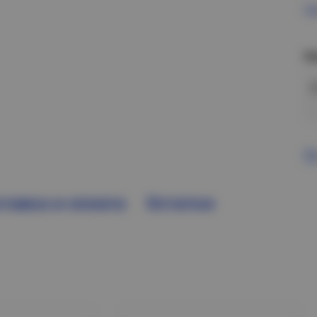
Пр
Н
В
тавка и оплата
Остатки