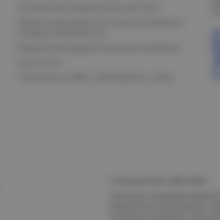
О
Силовой распределительный щит
К
Вводно-распределительные устройства
модернизированные
Вводно-распределительное устройство
Щит учета
Назначение АВР и требования к нему
© Электростиль, 2015–
2026
Политика в отношении обработк
безопасности персональных да
Согласие на обработку персон