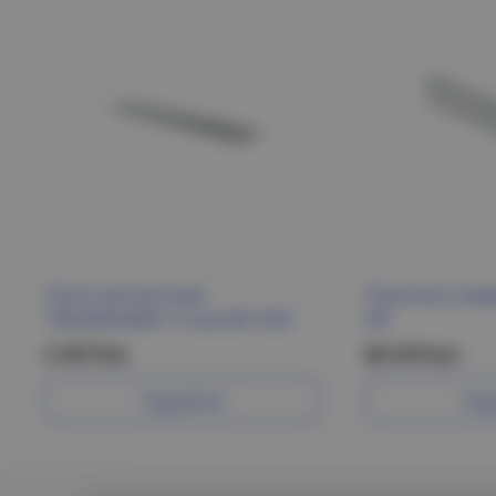
Лоток лестничный
Пластина соед
100х500х3000 1,5 мм IEK HDZ
IEK
2 197 Р/м
69.10 Р/шт
Подробнее
Под