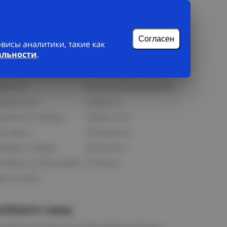
Согласен
исы аналитики, такие как
лиенту
О нас
альности
.
рофиль
О компании
орзина
Бонусная программа
збранное
Новости
равнить товары
Прайс-лист
оставка
Реквизиты
озврат товара
Вакансии
ообщить об ошибке
Отзывы
рта сайта
ыберите город