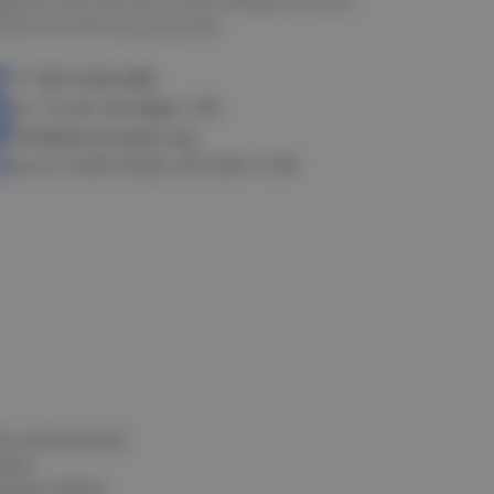
мск
Петропавловск
Новосибирск
Астана
алачинск
Оконешниково
+7 383 3283-888
ул. 10 лет Октября, 199
info@electrostyle.org
пн-пт: 8.00-18.00, сб: 9.00-17.00
и и обеспечения
нных
альных данных