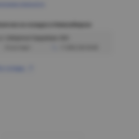
ограмма лояльности
аличие на складах в Новосибирске
ул. Сибиряков-Гвардейцев, 56/6
Отсутствует
+7 (383) 328-38-88
се склады