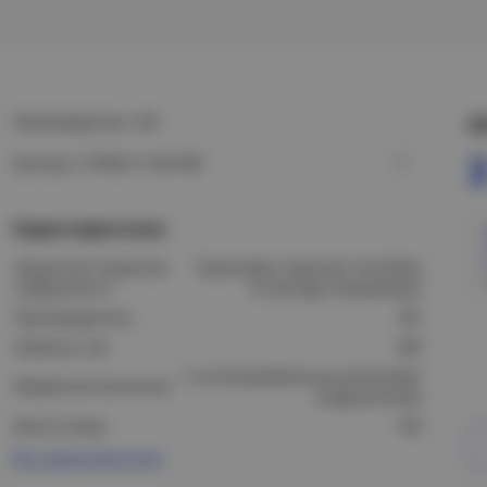
Производитель: IEK
Ц
3
Артикул: CPV06-4-100-300
Характеристики
Защитное покрытие
Оцинковка горячим способом
поверхности:
по методу Сендзимира
Производитель:
IEK
Ширина, мм:
300
С интегрированным разъемом/
Модель/исполнение:
соединителем
Высота (мм):
100
Все характеристики