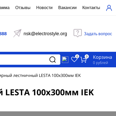
рамма
Отзывы
Новости
Вакансии
Контакты
ехнический расчет
равления вентиляцией
888
nsk@electrostyle.org
Задать вопрос
и щиты серии РУСМ
вещения
аспределительные силовые
Корзина
-распределительные устройства
0
0
изированные
0
рублей
ета
рный лестничный LESTA 100х300мм IEK
LESTA 100х300мм IEK