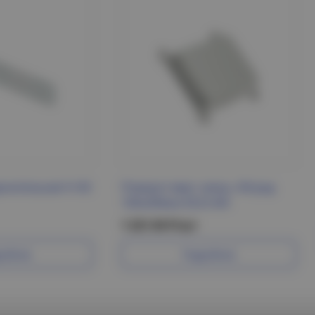
инительная h=50
Поворот верт. внеш. 45град
100х200мм ESCA IEK
1 221.94 Р/шт
робнее
Подробнее