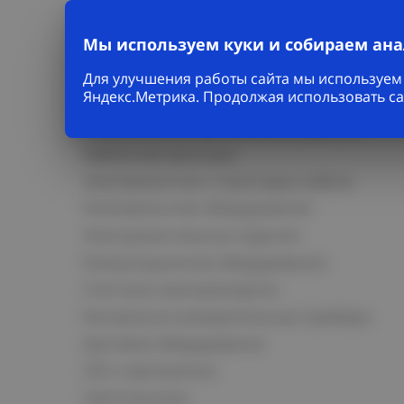
Мы используем куки и собираем ан
Для улучшения работы сайта мы используем 
Каталог
Яндекс.Метрика. Продолжая использовать са
Кабельно-проводниковая продукция
Кабельная арматура
Электромонтаж и прокладка кабеля
Низковольтное оборудование
Электромонтажные изделия
Коммутационное оборудование
Счетчики электроэнергии
Контрольно-измерительные приборы
Щитовое оборудование
СКС и автоматика
Светотехника