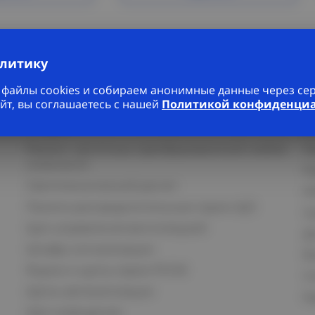
алитику
файлы cookies и собираем анонимные данные через серв
йт, вы соглашаетесь с нашей
Политикой конфиденци
Услуги
К
Ремонт частотных преобразователей любой
П
сложности
К
Светотехнический расчет
И
Панели распределительные серии ЩО
С
Щит управления вентиляцией
Д
Шкафы сигнализации
В
Ящики и щиты серии РУСМ
С
Щиты автоматизации
Ка
Щит освещения