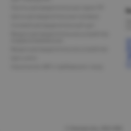
Пункты распределительные серии ПР
В
Щиты распределительные силовые
О
Силовой распределительный щит
К
Вводно-распределительные устройства
модернизированные
Вводно-распределительное устройство
Щит учета
Назначение АВР и требования к нему
© Электростиль, 2015–
2026