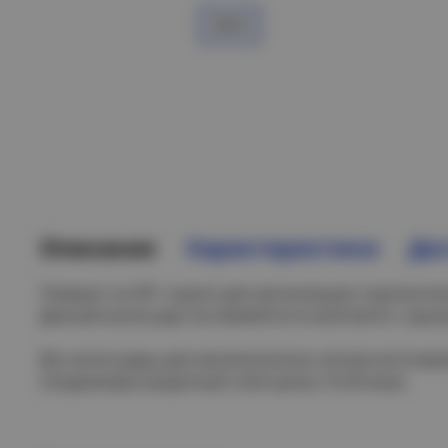
Описание
Характеристики
Дос
Поворот на 90° служит для организации горизонтал
Данный аксессуар поставляется в комплекте с крыш
Все аксессуары для металлических лотков изготов
Сендзимира (защитный слой цинка 10-20 мкм).