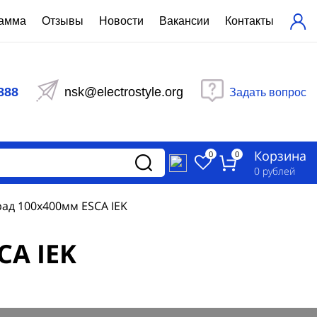
рамма
Отзывы
Новости
Вакансии
Контакты
ехнический расчет
равления вентиляцией
888
nsk@electrostyle.org
Задать вопрос
и щиты серии РУСМ
вещения
аспределительные силовые
Корзина
-распределительные устройства
0
0
изированные
0
рублей
ета
ад 100х400мм ESCA IEK
CA IEK