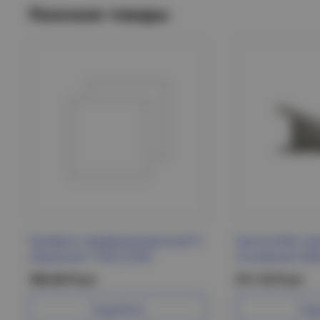
Похожие товары
Профиль перфорированный П-
Кронштейн за
образный 1100-2,0 IEK
основание 500
760.58 Р/шт
511.16 Р/шт
Подробнее
Под