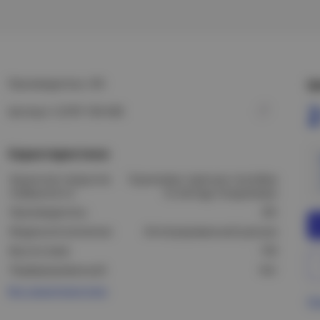
Производитель: IEK
Ц
2
Артикул: CLP2P-100-400
Характеристики
Защитное покрытие
Оцинковка горячим способом
поверхности:
по методу Сендзимира
Производитель:
IEK
Модель/исполнение:
Интегрированный разъем
Высота (мм):
100
Перфорированный:
Нет
Все характеристики
Пр