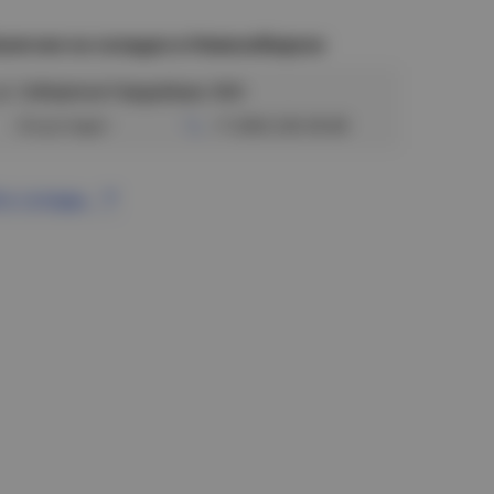
аличие на складах в Новосибирске
ул. Сибиряков-Гвардейцев, 56/6
Отсутствует
+7 (383) 328-38-88
се склады