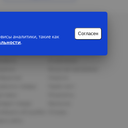
Согласен
исы аналитики, такие как
альности
.
лиенту
О нас
рофиль
О компании
орзина
Бонусная программа
збранное
Новости
равнить товары
Прайс-лист
оставка
Реквизиты
озврат товара
Вакансии
ообщить об ошибке
Отзывы
рта сайта