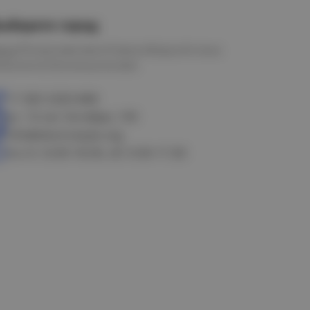
ыберите город
мск
Петропавловск
Новосибирск
Астана
алачинск
Оконешниково
+7 383 3283-888
ул. 10 лет Октября, 199
info@electrostyle.org
пн-пт: 8.00-18.00, сб: 9.00-17.00