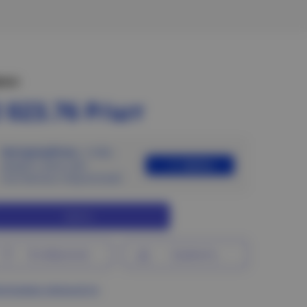
ена:
 023.76 Р/шт
Авторизуйтесь
, чтобы
Войти
увидеть цены для
постоянных покупателей
Купить
В избранное
Сравнить
ограмма лояльности