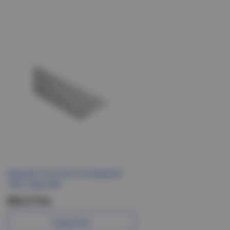
Крышка на лоток основание
100-1,0мм IEK
560.21 Р/м
Подробнее