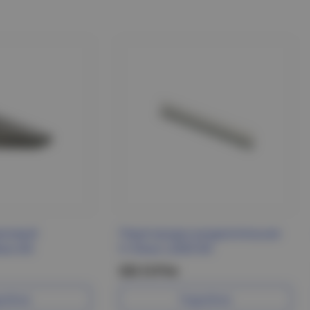
мковый
Перегородка разделительная
мм IEK
h=35мм L2000 IEK
223.12 Р/м
робнее
Подробнее