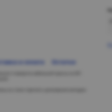
Н
В
тавка и оплата
Остатки
ьного поворота кабельной трассы на 90°.
кой.
лены из стали горячего цинкования методом