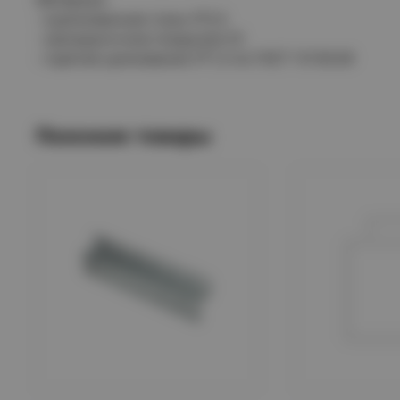
- оцинкованная сталь УТ2,5
- лакокрасочное покрытие У3
- горячее цинкование УТ1,5 по ГОСТ 15150-69
Похожие товары