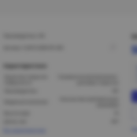
Производитель: IEK
Ц
Артикул: CLW10-GEM-PK-450
Характеристики
Защитное покрытие
Гальваническое/электролит.
поверхности:
цинковое покрытие
Производитель:
IEK
Консоль быстрой фиксации
Модель/исполнение:
(замковая)
Высота (мм):
76
Длина, мм:
467
Пр
Все характеристики