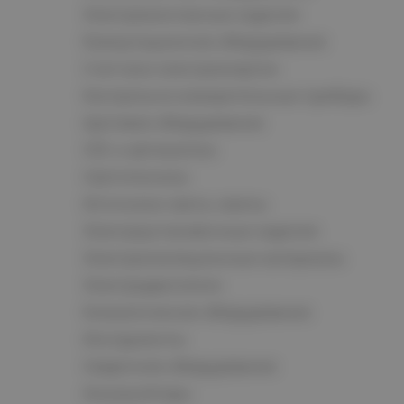
Электромонтажные изделия
Коммутационное оборудование
Счетчики электроэнергии
Контрольно-измерительные приборы
Щитовое оборудование
СКС и автоматика
Светотехника
Источники света, лампы
Электроустановочные изделия
Электроизоляционные материалы
Электродвигатели
Климатическое оборудование
Инструменты
Сварочное оборудование
Аккумуляторы