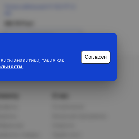
Полка кабельная К1162 УТ1,5
IEK
569.70 Р/шт
Подробнее
Согласен
исы аналитики, такие как
альности
.
лиенту
О нас
рофиль
О компании
орзина
Бонусная программа
збранное
Новости
равнить товары
Прайс-лист