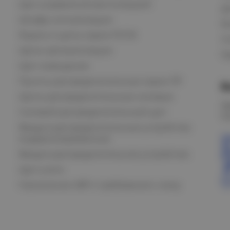
Щит управления вентиляцией
Д
Шкафы сигнализации
В
Ящики и щиты серии РУСМ
С
Щиты автоматизации
Ка
Щит освещения
Пункты распределительные серии ПР
В
Щиты распределительные силовые
О
Силовой распределительный щит
К
Вводно-распределительные устройства
модернизированные
Вводно-распределительное устройство
Щит учета
Назначение АВР и требования к нему