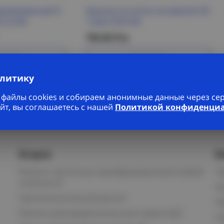
орированный Z-
Крышка на лоток основание 50-
2,5 IEK
1,0мм HDZ IEK
756.96 Р/м
робнее
Подробнее
алитику
файлы cookies и собираем анонимные данные через серв
йт, вы соглашаетесь с нашей
Политикой конфиденци
Услуги
К
Ремонт частотных преобразователей любой
П
сложности
К
Светотехнический расчет
И
Панели распределительные серии ЩО
С