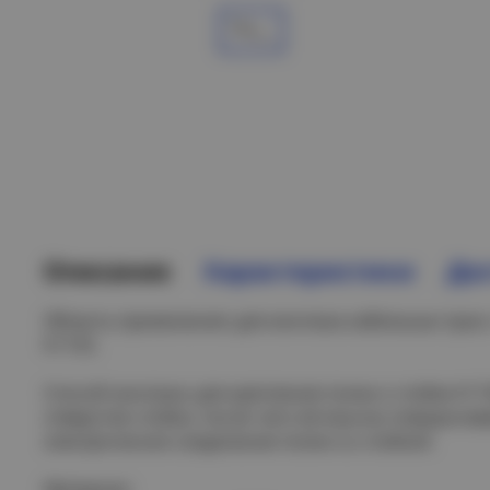
Описание
Характеристики
Дос
Область применения: для монтажа кабельных трасс 
К1155.
Способ монтажа: для крепления полки к стойке К115
отверстие стойки, после чего её язычок поворачива
электрическое соединение полки со стойкой.
Материал: