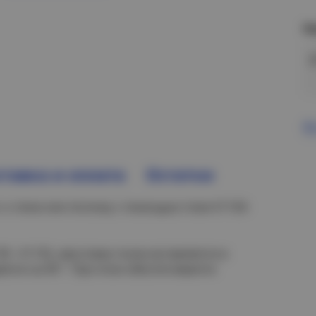
Н
В
тавка и оплата
Остатки
к стене или потолку с помощью стоек К1150-
0 - К1155, хвостовик полки вставляется в
ется на 90 °. При этом обеспечивается