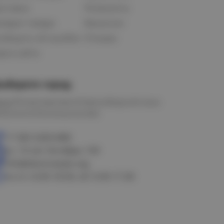
оставка
Реквизиты
озврат товара
Вакансии
ообщить об ошибке
Отзывы
рта сайта
ыберите город
мск
Петропавловск
Новосибирск
Астана
алачинск
Оконешниково
+7 383 3283-888
ул. 10 лет Октября, 199
info@electrostyle.org
пн-пт: 8.00-18.00, сб: 9.00-17.00