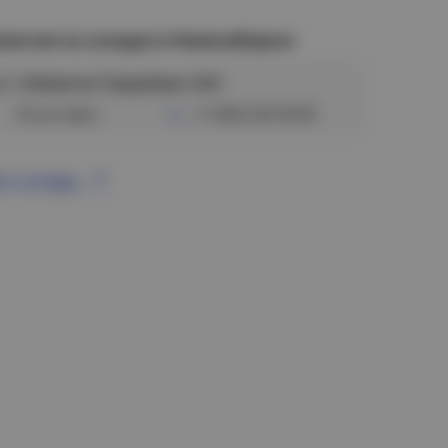
аличие на складах в Новосибирске
ул. Сибиряков-Гвардейцев, 56/6
Отсутствует
+7 (383) 328-38-88
се склады