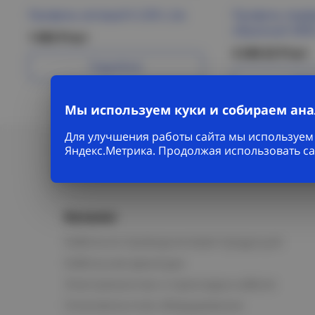
Профиль зетовый К-239 L-2м
Профиль перф
образный 3000-
1 003 Р/шт
4 240.52 Р/шт
Подробнее
Под
Мы используем куки и собираем ан
Для улучшения работы сайта мы используем 
Яндекс.Метрика. Продолжая использовать са
Каталог
Кабельно-проводниковая продукция
Кабельная арматура
Электромонтаж и прокладка кабеля
Низковольтное оборудование