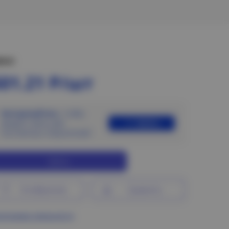
ена:
501.21 Р/шт
Авторизуйтесь
, чтобы
Войти
увидеть цены для
постоянных покупателей
Купить
В избранное
Сравнить
ограмма лояльности