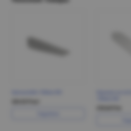
Кронштейн 100мм IEK
Крышка на лот
100мм IEK
224.53 Р/шт
218.64 Р/м
Подробнее
Под