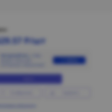
ена:
629.57 Р/шт
Авторизуйтесь
, чтобы
Войти
увидеть цены для
постоянных покупателей
Купить
В избранное
Сравнить
ограмма лояльности