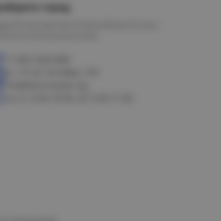
ыберите город
мск
Петропавловск
Новосибирск
Астана
алачинск
Оконешниково
+7 383 3283-888
ул. 10 лет Октября, 199
info@electrostyle.org
пн-пт: 8.00-18.00, сб: 9.00-17.00
и и обеспечения