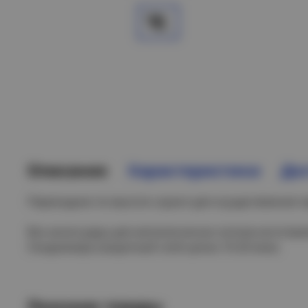
Описание
Характеристики
Дос
Переходник по высоте служит для осуществления п
Все аксессуары для металлических лотков изготов
Сендзимира (защитный слой цинка 10-20 мкм).
Похожие товары