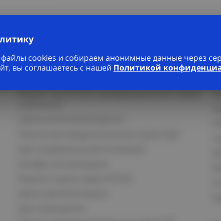
алитику
файлы cookies и собираем анонимные данные через серв
йт, вы соглашаетесь с нашей
Политикой конфиденци
Услуги
К
Ремонт частотных преобразователей любой
П
сложности
К
Светотехнический расчет
И
Панели распределительные серии ЩО
С
Щит управления вентиляцией
Д
Шкафы сигнализации
В
Ящики и щиты серии РУСМ
С
Щиты автоматизации
Ка
Щит освещения