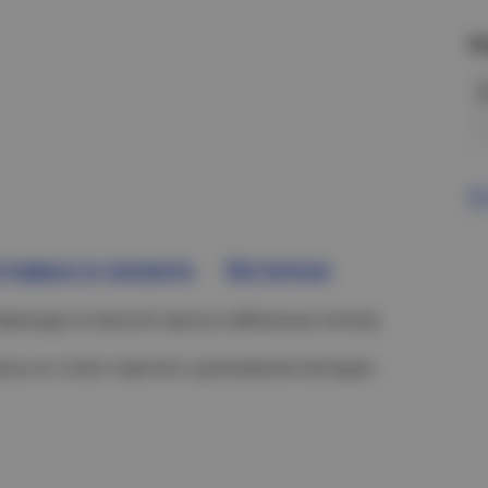
Н
В
тавка и оплата
Остатки
ерехода по высоте трассы кабельных лотков.
лены из стали горячего цинкования методом