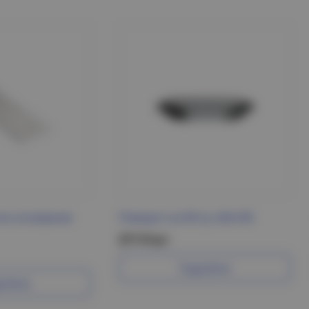
ок основание
Поворот на 90 гр. 60х100
271 Р/шт
Подробнее
робнее