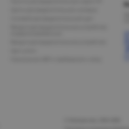
Пункты распределительные серии ПР
В
Щиты распределительные силовые
О
Силовой распределительный щит
К
Вводно-распределительные устройства
модернизированные
Вводно-распределительное устройство
Щит учета
Назначение АВР и требования к нему
© Электростиль, 2015–
2026
Политика в отношении обработк