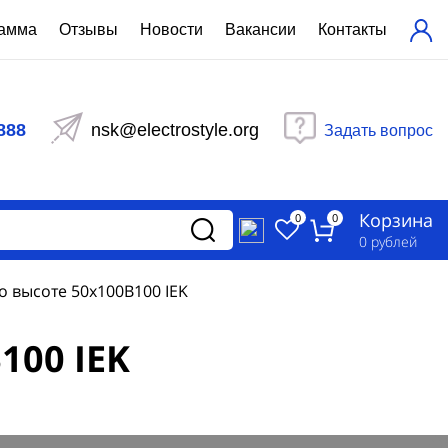
рамма
Отзывы
Новости
Вакансии
Контакты
ехнический расчет
равления вентиляцией
888
nsk@electrostyle.org
Задать вопрос
и щиты серии РУСМ
вещения
аспределительные силовые
Корзина
-распределительные устройства
0
0
изированные
0
рублей
ета
 высоте 50х100B100 IEK
100 IEK