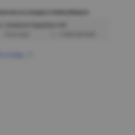
аличие на складах в Новосибирске
ул. Сибиряков-Гвардейцев, 56/6
Отсутствует
+7 (383) 328-38-88
се склады