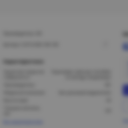
Производитель: IEK
Ц
Артикул: CLP1H-050-100-100
Характеристики
Защитное покрытие
Оцинковка горячим способом
поверхности:
по методу Сендзимира
Производитель:
IEK
Модель/исполнение:
Без разъема/соединителя
Высота (мм):
50
Толщина металла,
0,8
мм:
Пр
Все характеристики