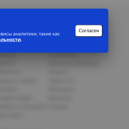
Согласен
исы аналитики, такие как
альности
.
лиенту
О нас
рофиль
О компании
орзина
Бонусная программа
збранное
Новости
равнить товары
Прайс-лист
оставка
Реквизиты
озврат товара
Вакансии
ообщить об ошибке
Отзывы
рта сайта