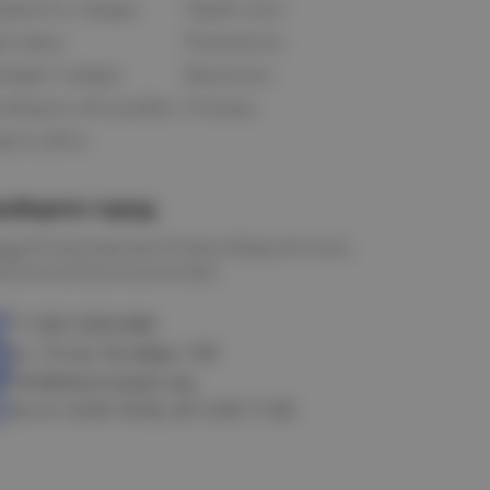
равнить товары
Прайс-лист
оставка
Реквизиты
озврат товара
Вакансии
ообщить об ошибке
Отзывы
рта сайта
ыберите город
мск
Петропавловск
Новосибирск
Астана
алачинск
Оконешниково
+7 383 3283-888
ул. 10 лет Октября, 199
info@electrostyle.org
пн-пт: 8.00-18.00, сб: 9.00-17.00