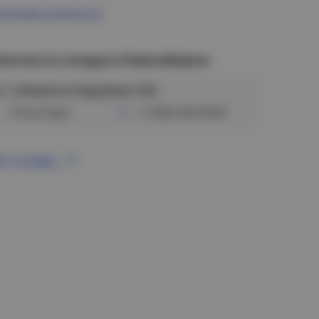
ограмма лояльности
аличие на складах в Новосибирске
ул. Сибиряков-Гвардейцев, 56/6
Отсутствует
+7 (383) 328-38-88
се склады