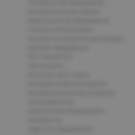
Низковольтное оборудование
Электромонтажные изделия
Коммутационное оборудование
Счетчики электроэнергии
Контрольно-измерительные приборы
Щитовое оборудование
СКС и автоматика
Светотехника
Источники света, лампы
Электроустановочные изделия
Электроизоляционные материалы
Электродвигатели
Климатическое оборудование
Инструменты
Сварочное оборудование