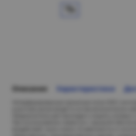
Описание
Характеристики
Дос
Неперфорированные прокатные лотки HDZ ( изгот
в расплав цинка) входят в состав металлических к
Предназначены для прокладки и защиты силовых и
При использовании совместно с крышкой обеспеч
воздействий, пыли и влаги. В зависимости от испо
общественных, производственных зданий, сооружен