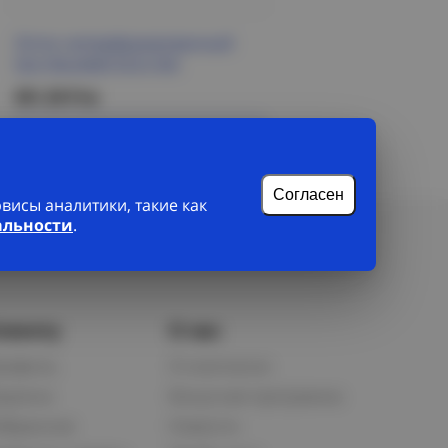
Лоток неперфорированный
50х100х3000 ESCA IEK
391.39 Р/м
Подробнее
Согласен
исы аналитики, такие как
альности
.
лиенту
О нас
рофиль
О компании
орзина
Бонусная программа
збранное
Новости