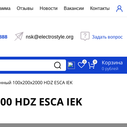
рамма
Отзывы
Новости
Вакансии
Контакты
ехнический расчет
равления вентиляцией
888
nsk@electrostyle.org
Задать вопрос
и щиты серии РУСМ
вещения
аспределительные силовые
Корзина
-распределительные устройства
0
0
изированные
0
рублей
ета
ный 100х200х2000 HDZ ESCA IEK
0 HDZ ESCA IEK