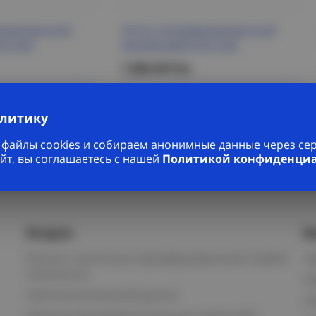
орированный
Лоток неперфорированный
CA IEK
50х500х3000 ESCA IEK
1 590.49 Р/м
робнее
Подробнее
алитику
файлы cookies и собираем анонимные данные через серв
йт, вы соглашаетесь с нашей
Политикой конфиденци
Услуги
К
Ремонт частотных преобразователей любой
П
сложности
К
Светотехнический расчет
И
Панели распределительные серии ЩО