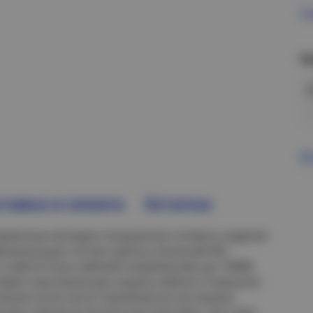
Пр
Н
В
тавка и оплата
Остатки
овленные методом погружения готового изделия
абеленесущих систем группы компаний IEK.
 слаботочных кабелей напряжением до 1000В.
ивает максимальную защиту кабеля от внешних
лнения лотки могут применяться как внутри
ий и объектах розничной торговли, так и вне