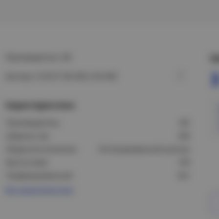
Производитель: IEK
Ц
3
Артикул: CLN10-100-200-2-M-HDZ
Характеристики
Производитель:
IEK
Ширина, мм:
200
Модель/исполнение:
Интегрированный разъем
Высота (мм):
100
Перфорированный:
Нет
Все характеристики