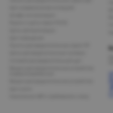
С
Щит управления вентиляцией
Д
Шкафы сигнализации
В
Ящики и щиты серии РУСМ
С
Щиты автоматизации
Ка
Щит освещения
Пункты распределительные серии ПР
В
Щиты распределительные силовые
О
Силовой распределительный щит
К
Вводно-распределительные устройства
модернизированные
Вводно-распределительное устройство
Щит учета
Назначение АВР и требования к нему