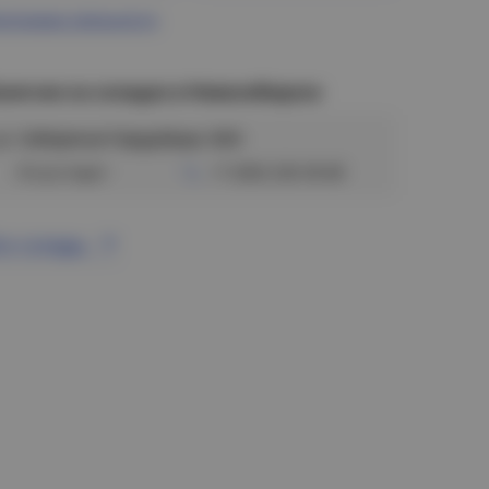
ограмма лояльности
аличие на складах в Новосибирске
ул. Сибиряков-Гвардейцев, 56/6
Отсутствует
+7 (383) 328-38-88
се склады