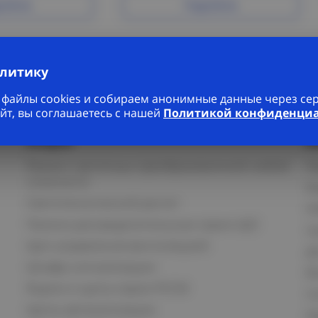
робнее
Подробнее
алитику
файлы cookies и собираем анонимные данные через серв
йт, вы соглашаетесь с нашей
Политикой конфиденци
Услуги
К
Ремонт частотных преобразователей любой
П
сложности
К
Светотехнический расчет
И
Панели распределительные серии ЩО
С
Щит управления вентиляцией
Д
Шкафы сигнализации
В
Ящики и щиты серии РУСМ
С
Щиты автоматизации
Ка