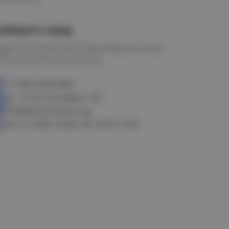
ыберите город
мск
Петропавловск
Новосибирск
Астана
алачинск
Оконешниково
+7 383 3283-888
ул. 10 лет Октября, 199
info@electrostyle.org
пн-пт: 8.00-18.00, сб: 9.00-17.00