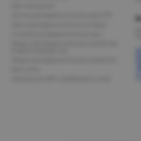
Щит освещения
Пункты распределительные серии ПР
В
Щиты распределительные силовые
О
Силовой распределительный щит
К
Вводно-распределительные устройства
модернизированные
Вводно-распределительное устройство
Щит учета
Назначение АВР и требования к нему