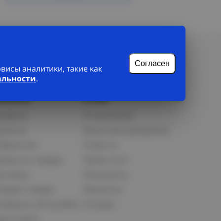
Согласен
исы аналитики, такие как
альности
.
лиенту
О нас
рофиль
О компании
орзина
Бонусная программа
збранное
Новости
равнить товары
Прайс-лист
оставка
Реквизиты
озврат товара
Вакансии
ообщить об ошибке
Отзывы
рта сайта