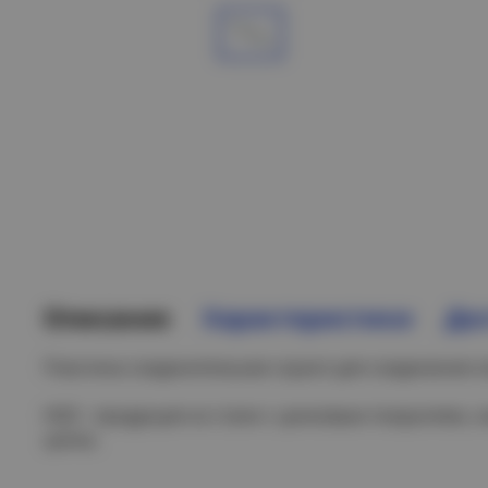
Описание
Характеристики
Дос
Пластина соединительная служит для соединения л
HDZ - продукция из стали с цинковым покрытием,
цинка.