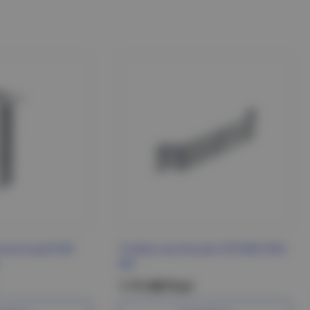
толочный SSH
Стойка настенная СНП200 HDZ
IEK
1 111.88 Р/шт