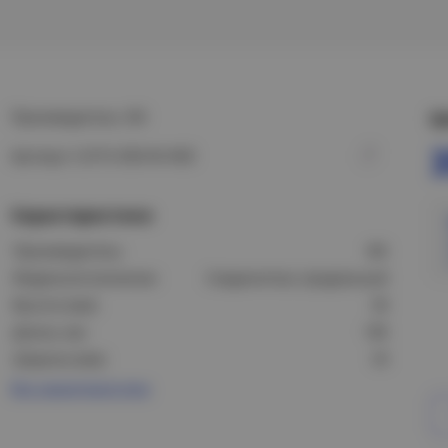
Производитель: IEK
Ц
Артикул: CLP1S-050-M-HDZ
Характеристики
Производитель:
IEK
Модель/исполнение:
Соединитель продольный
Высота (мм):
50
Длина, мм:
185
Ширина (мм):
33
Все характеристики