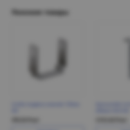
Похожие товары
Скоба подвеса нижняя 150мм
Кронштейн по
IEK
600мм HDZ IEK
376.53 Р/шт
2 512.42 Р/шт