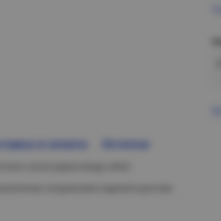
Пр
Н
В
тавка и оплата
Остатки
отков и аксессуаров между собой.
 нанесенным погружением изделий в расплав