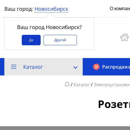
Новосибирск
Ваш город:
О компа
Ваш город Новосибирск?
Да
Другой
Каталог
Распродаж
/
/
Каталог
Электроустаново
Розет