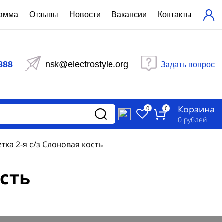
рамма
Отзывы
Новости
Вакансии
Контакты
ехнический расчет
равления вентиляцией
888
nsk@electrostyle.org
Задать вопрос
и щиты серии РУСМ
вещения
аспределительные силовые
Корзина
-распределительные устройства
0
0
изированные
0
рублей
ета
тка 2-я c/з Слоновая кость
ость