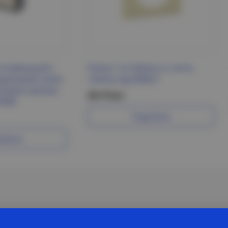
-клавишный с
Рамка 1-м Celiane сл. кость
дикацией схема
глянец Leg 066621
нтовые зажимы
221 Р/шт
PIRIA
Подробнее
робнее