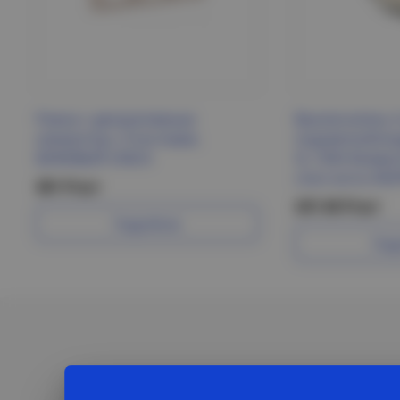
Рамка с декоративным
Выключатель 2
элементом, 3-постовая,
подсветкой/ин
БЕЖЕВЫЙ UNICA
5L 10АХ безви
слон кость INS
381 Р/шт
247.40 Р/шт
Подробнее
Под