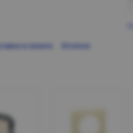
В
тавка и оплата
Остатки