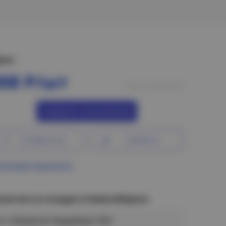
ена:
308 Р/шт
Нет в наличии
Сообщить о поступлении
В избранное
Сравнить
ограмма лояльности
аличие на складах в Новосибирске
ул. Сибиряков-Гвардейцев, 56/6