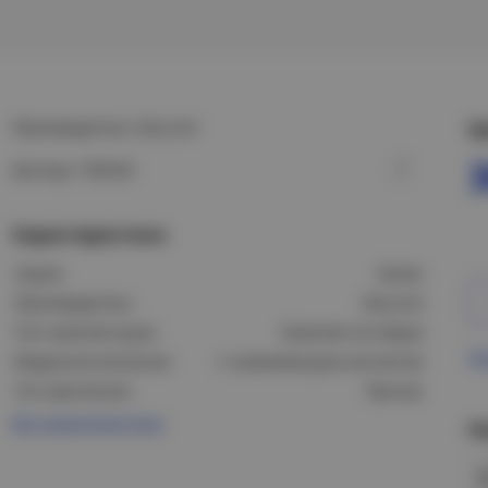
Производитель: Daccord
Ц
Артикул: 782243
Характеристики
Серия:
Quteo
Производитель:
Daccord
Тип комплектации:
Комплект (в сборе)
Пр
Модель/исполнение:
С заземляющим контактом
Тип крепления:
Прочее
Все характеристики
Н