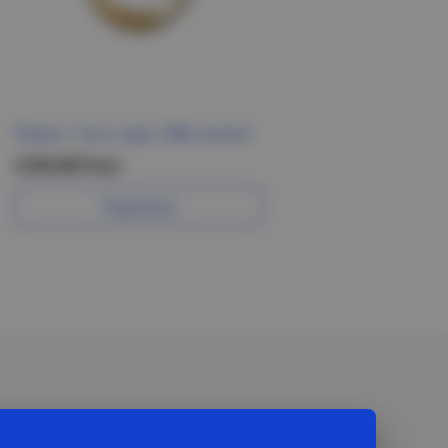
Рамка 1 пост, круг, S88, золото
3 555.80 Р/шт
Подробнее