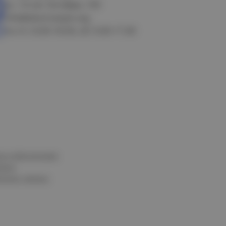
ул. 10 лет Октября, 199
info@electrostyle.org
пн-пт: 8.00-18.00, сб: 9.00-17.00
и и обеспечения
нных
альных данных