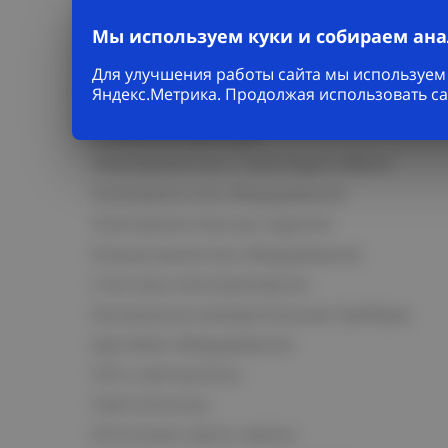
Мы используем куки и собираем ан
Каталог
Для улучшения работы сайта мы используем 
Яндекс.Метрика. Продолжая использовать са
Кабельно-проводниковая продукция
Кабельная арматура
Электромонтаж и прокладка кабеля
Низковольтное оборудование
Электромонтажные изделия
Коммутационное оборудование
Счетчики электроэнергии
Контрольно-измерительные приборы
Щитовое оборудование
СКС и автоматика
Светотехника
Источники света, лампы