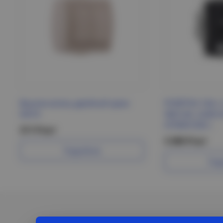
Выключатель двойной крем
РОЗЕТКА 16А c 
NATA
5В/2,4А, 2х5В S
ATN001030 |
211 Р/шт
3 300 Р/шт
Подробнее
Под