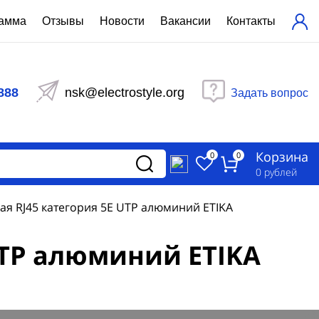
рамма
Отзывы
Новости
Вакансии
Контакты
ехнический расчет
равления вентиляцией
888
nsk@electrostyle.org
Задать вопрос
и щиты серии РУСМ
вещения
аспределительные силовые
Корзина
-распределительные устройства
0
0
изированные
0
рублей
ета
я RJ45 категория 5Е UTP алюминий ETIKA
UTP алюминий ETIKA