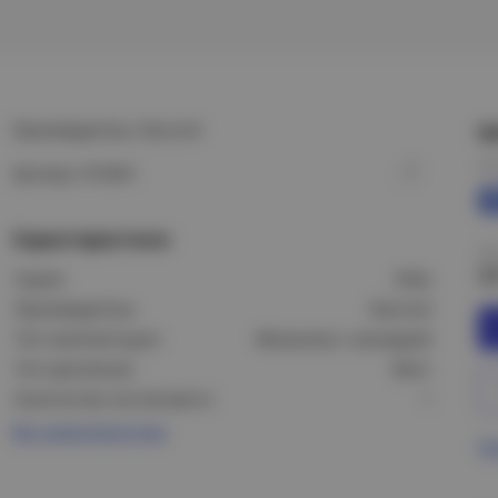
Производитель: Daccord
Ц
Це
Артикул: 672441
Характеристики
Це
8
Серия:
Etika
Производитель:
Daccord
Тип комплектации:
Механизм с накладкой
Тип крепления:
Винт
Количество постов (мест):
1
Все характеристики
Пр