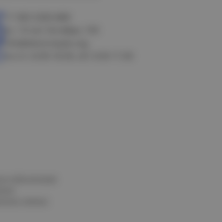
+7 383 3283-888
ул. 10 лет Октября, 199
info@electrostyle.org
пн-пт: 8.00-18.00, сб: 9.00-17.00
и и обеспечения
нных
альных данных