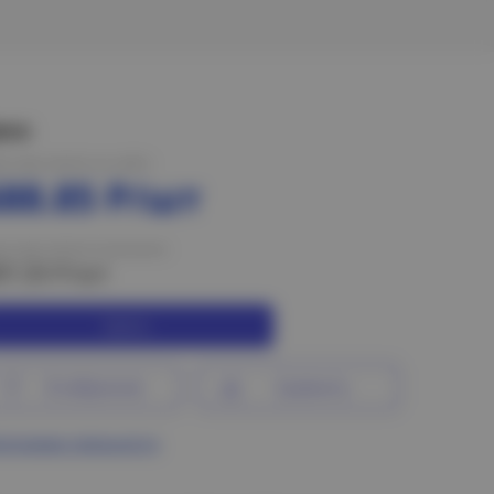
ена:
на при оплате на сайте
688.85 Р/шт
на при оплате в магазине
07.25 Р/шт
Купить
В избранное
Сравнить
ограмма лояльности