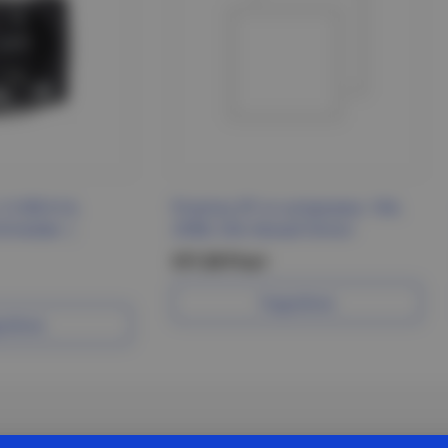
2 USB A+A,
Розетка 2P со шторками, 16А,
chneider |
250В, S34, белый Simon
317.20 Р/шт
Подробнее
робнее