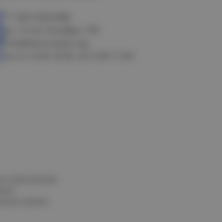
+7 383 3283-888
ул. 10 лет Октября, 199
info@electrostyle.org
пн-пт: 8.00-18.00, сб: 9.00-17.00
и и обеспечения
нных
альных данных