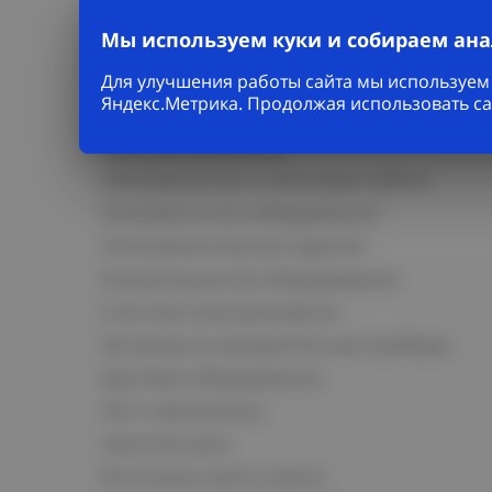
Мы используем куки и собираем ан
Каталог
Для улучшения работы сайта мы используем 
Яндекс.Метрика. Продолжая использовать са
Кабельно-проводниковая продукция
Кабельная арматура
Электромонтаж и прокладка кабеля
Низковольтное оборудование
Электромонтажные изделия
Коммутационное оборудование
Счетчики электроэнергии
Контрольно-измерительные приборы
Щитовое оборудование
СКС и автоматика
Светотехника
Источники света, лампы