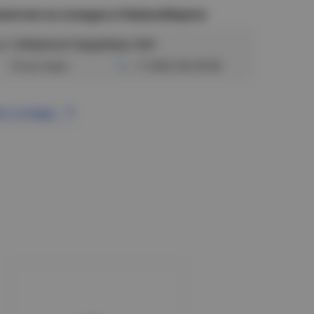
аличие на складах в Новосибирске
ул. Сибиряков-Гвардейцев, 56/6
Отсутствует
+7 (383) 328-38-88
се склады