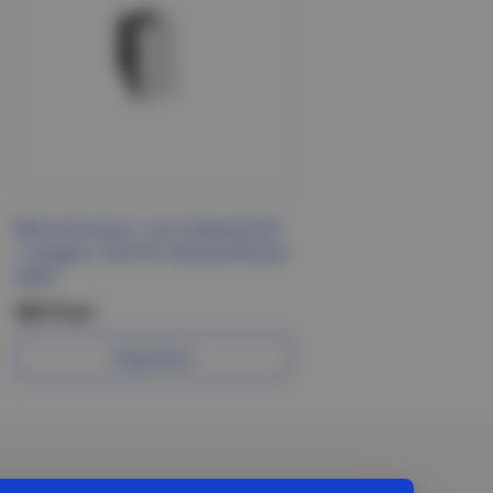
Выключатель 1-но клавишный,
1 модуль 10А IP31 Белый Mosaic
NEW
382 Р/шт
Подробнее