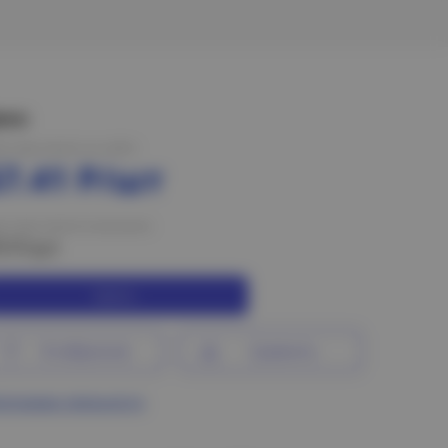
ена:
на при оплате на сайте
67.41 Р/шт
на при оплате в магазине
9 Р/шт
Купить
В избранное
Сравнить
ограмма лояльности