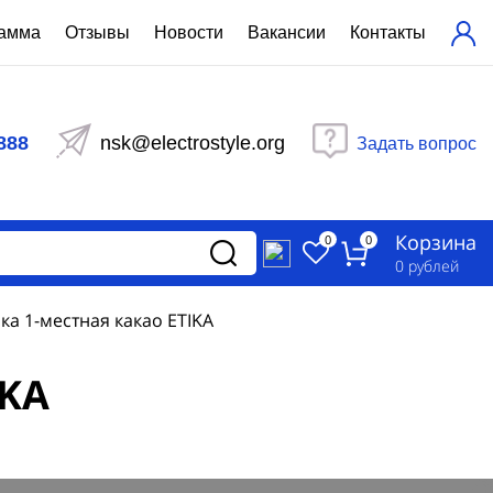
рамма
Отзывы
Новости
Вакансии
Контакты
ехнический расчет
равления вентиляцией
888
nsk@electrostyle.org
Задать вопрос
и щиты серии РУСМ
вещения
аспределительные силовые
Корзина
-распределительные устройства
0
0
изированные
0
рублей
ета
ка 1-местная какао ETIKA
IKA