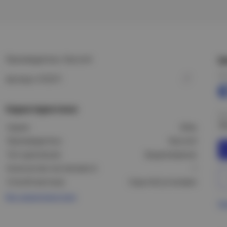
Производитель: Daccord
Ц
Це
Артикул: 672571
Характеристики
Це
7
Серия:
Etika
Производитель:
Daccord
Тип крепления:
Защелкивание
Количество постов (мест):
1
Способ монтажа:
Скрытой установки
Все характеристики
Пр