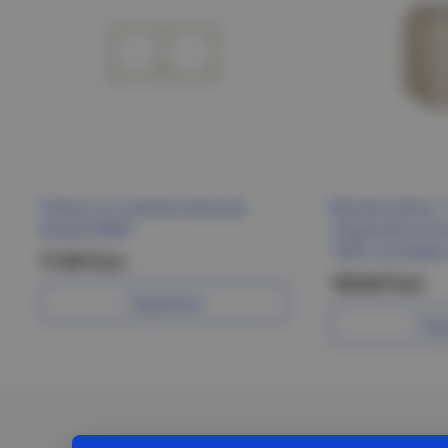
Рамка 2-я горизонтальная
Выключатель 1
белый MIRA
открытой уста
10АХ слоновая
77.90 Р/шт
150.66 Р/шт
Подробнее
Под