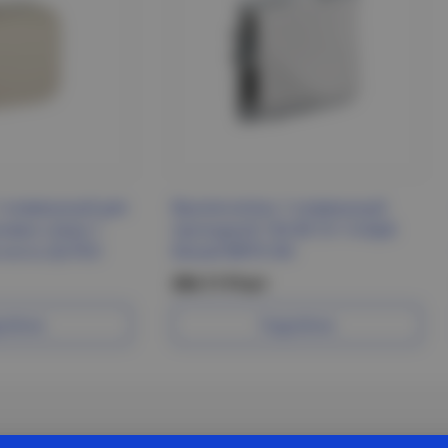
-клавишный для
Выключатель 1-клавишный
новки схема 1
проходной 10А ВС10-1-6-БрБ
 кость QUTEO
белый BRITE IEK
204.11 Р/шт
робнее
Подробнее