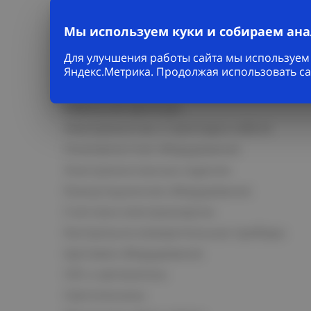
Мы используем куки и собираем ан
Для улучшения работы сайта мы используем 
Каталог
Яндекс.Метрика. Продолжая использовать са
Кабельно-проводниковая продукция
Кабельная арматура
Электромонтаж и прокладка кабеля
Низковольтное оборудование
Электромонтажные изделия
Коммутационное оборудование
Счетчики электроэнергии
Контрольно-измерительные приборы
Щитовое оборудование
СКС и автоматика
Светотехника