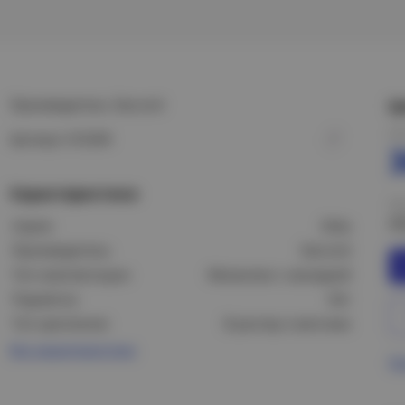
Производитель: Daccord
Ц
Це
Артикул: 672209
Характеристики
Це
4
Серия:
Etika
Производитель:
Daccord
Тип комплектации:
Механизм с накладкой
Подсветка:
Нет
Тип крепления:
В распор и винтами
Все характеристики
Пр