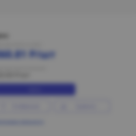
ена:
на при оплате на сайте
360.81 Р/шт
на при оплате в магазине
22.83 Р/шт
Купить
В избранное
Сравнить
ограмма лояльности