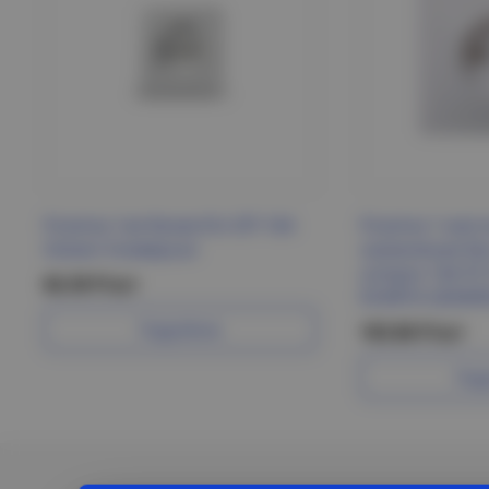
Розетка 1ая белая б/з ОП 16А
Розетка 1-мест
Олимп Универсал
заземления бе
шторок 10А РС
66.30 Р/шт
KVARTA GENER
Подробнее
103.86 Р/шт
Под