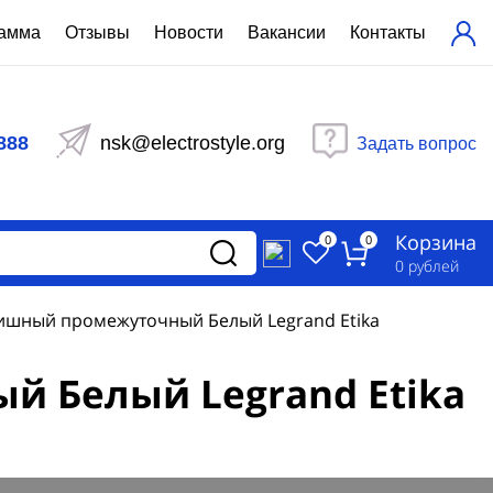
рамма
Отзывы
Новости
Вакансии
Контакты
ехнический расчет
равления вентиляцией
888
nsk@electrostyle.org
Задать вопрос
и щиты серии РУСМ
вещения
аспределительные силовые
Корзина
-распределительные устройства
0
0
изированные
0
рублей
ета
ишный промежуточный Белый Legrand Etika
 Белый Legrand Etika