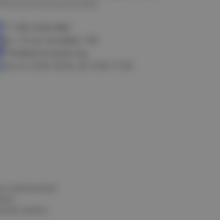
алачинск
Оконешниково
+7 383 3283-888
ул. 10 лет Октября, 199
info@electrostyle.org
пн-пт: 8.00-18.00, сб: 9.00-17.00
и и обеспечения
нных
альных данных