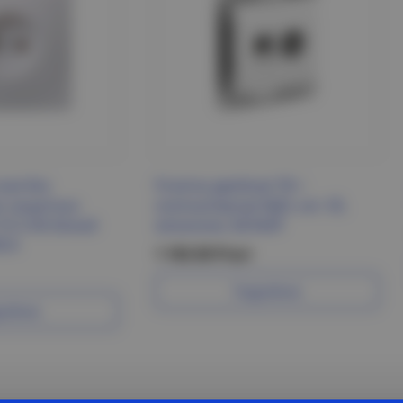
ная без
Розетка двойная ТВ +
з защитных
компьютерная RJ45, кат. 5Е,
10-2-КБ белый
механизм, БЕЛЫЙ
ICA
1 103.50 Р/шт
Подробнее
робнее