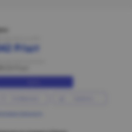
ена:
на при оплате на сайте
342 Р/шт
на при оплате в магазине
99.53 Р/шт
Купить
В избранное
Сравнить
ограмма лояльности