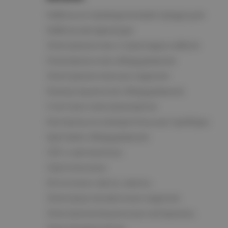
Кабельно-проводниковая продукция
Кабельная арматура
Электромонтаж и прокладка кабеля
Низковольтное оборудование
Электромонтажные изделия
Коммутационное оборудование
Счетчики электроэнергии
Контрольно-измерительные приборы
Щитовое оборудование
СКС и автоматика
Светотехника
Источники света, лампы
Электроустановочные изделия
Электроизоляционные материалы