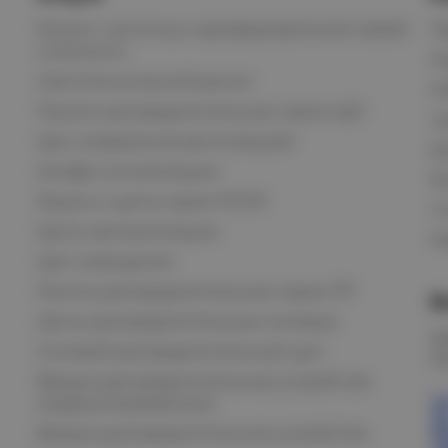
Ремонт частотных преобразователей любой
П
сложности
К
Светотехнический расчет
И
Панели распределительные серии ЩО
С
Щит управления вентиляцией
Д
Шкафы сигнализации
В
Ящики и щиты серии РУСМ
С
Щиты автоматизации
Ка
Щит освещения
Пункты распределительные серии ПР
В
Щиты распределительные силовые
О
Силовой распределительный щит
К
Вводно-распределительные устройства
модернизированные
Вводно-распределительное устройство