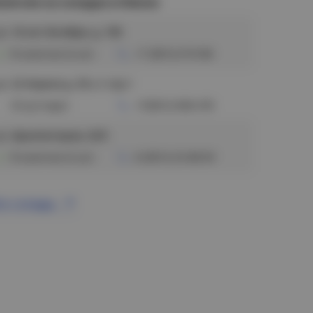
аличие на складах в Омске
л. 10 лет Октября, д. 199
В наличии (2 шт)
+7 (3812) 572186
л. 22 Апреля д. 35 к.1 стр.1
Отсутствует
+7(3812) 900-478
л. Архитекторов, 22/5
В наличии (2 шт)
8 (3812) 32-88-09
се склады