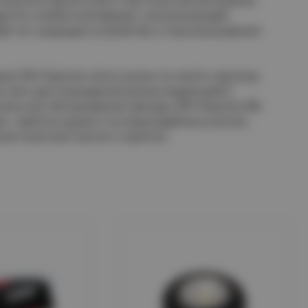
даря его необычной форме, напоминающей
фт-тач защищает устройство от выскальзывания
рию ЭРА Практик легко узнать по желто-черному
х лент для ограждения разных видов работ.
тажа или обслуживания, фонарь ЭРА Практик RB-
я - работы в доме и на приусадебном участке,
ние помогают магнит и крючок.