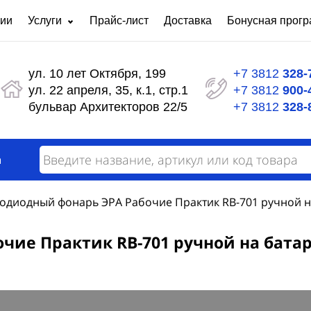
нии
Услуги
Прайс-лист
Доставка
Бонусная прог
Ремонт частотных преобразователей
Светот
любой сложности
ул. 10 лет Октября, 199
+7 3812
328-
Панели распределительные серии ЩО
Щит уп
ул. 22 апреля, 35, к.1, стр.1
+7 3812
900-
Шкафы сигнализации
Ящики 
бульвар Архитекторов 22/5
+7 3812
328-
Щиты автоматизации
Щит ос
Пункты распределительные серии ПР
Щиты р
Вводно
Силовой распределительный щит
а
модерн
Вводно-распределительное устройство
Щит уч
Назначение АВР и требования к нему
одиодный фонарь ЭРА Рабочие Практик RB-701 ручной на
ие Практик RB-701 ручной на батар