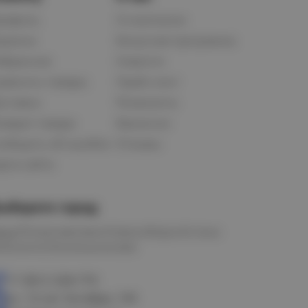
рофиль
О компании
орзина
Бонусная программа
збранное
Новости
равнить товары
Прайс-лист
оставка
Реквизиты
озврат товара
Вакансии
ообщить об ошибке
Отзывы
рта сайта
ыберите город
мск
Петропавловск
Новосибирск
Астана
алачинск
Оконешниково
+7 3812 328-770
ул. 10 лет Октября, 199