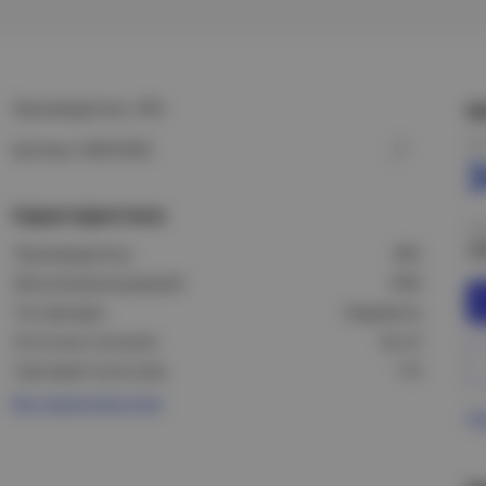
Производитель: ЭРА
Ц
Це
Артикул: Б0027820
Характеристики
Це
4
Производитель:
ЭРА
Влагонепроницаемый:
IP40
Тип фонаря:
Подсветка
Источник питания:
АА х3
Световой поток (лм):
110
Все характеристики
Пр