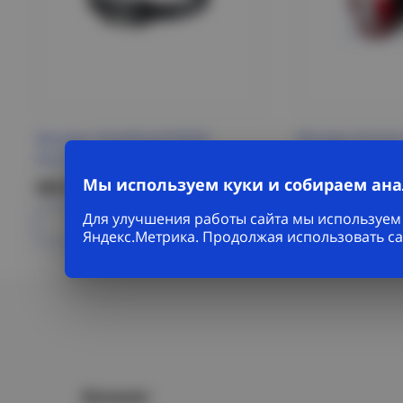
Фонарь Налобный ФАZА
Фонарь Космо
AccuFH3-L3W-SENS
1x5W LED
Мы используем куки и собираем ан
563 Р/шт
637 Р/шт
Для улучшения работы сайта мы используем 
Подробнее
Под
Яндекс.Метрика. Продолжая использовать са
Каталог