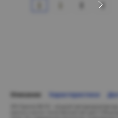
Описание
Характеристики
Дос
ЭРА Практик RB-701 - мощный светодиодный фонарь
крючок и магнит. Качественный свет дают COB-ди
плате. Это современная технология, позволяющая п