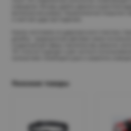
освещение. Фонарь удобно держать в руке благо
вытянутую восьмерку. Прорезиненное покрытие со
и смягчает удар при падениях.
Корпус изготовлен из ударопрочного пластика. Се
дизайну - традиционная цветовая гамма сигнальны
Созданный для сферы строительства, ремонта, мон
701 отлично подходит и для частного использовани
путешествия. Освободить руки и закрепить освеще
Похожие товары