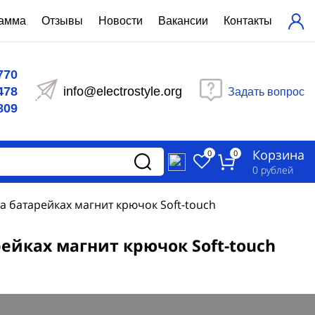
рамма
Отзывы
Новости
Вакансии
Контакты
ехнический расчет
770
равления вентиляцией
478
info@electrostyle.org
Задать вопрос
и щиты серии РУСМ
809
вещения
аспределительные силовые
Корзина
-распределительные устройства
0
0
изированные
0
рублей
ета
 батарейках магнит крючок Soft-touch
ейках магнит крючок Soft-touch