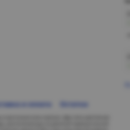
Н
у
у
у
В
тавка и оплата
Остатки
 в эргономичном корпусе. Два типа крепления:
оды, расположенные на длинной прямоугольной
олучить яркое (5 Вт) и при этом мягкое ровное