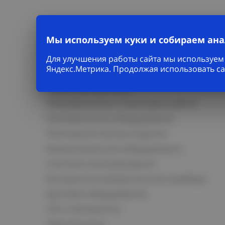
Мы используем куки и собираем ан
Каталог
Для улучшения работы сайта мы используем 
Яндекс.Метрика. Продолжая использовать са
Кабельно-проводниковая продукция
Кабельная арматура
Электромонтаж и прокладка кабеля
Низковольтное оборудование
Электромонтажные изделия
Коммутационное оборудование
Счетчики электроэнергии
Контрольно-измерительные приборы
Щитовое оборудование
СКС и автоматика
Светотехника