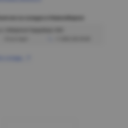
аличие на складах в Новосибирске
ул. Сибиряков-Гвардейцев, 56/6
Отсутствует
+7 (383) 328-38-88
се склады