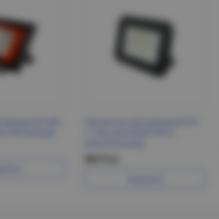
етодиодный СДО
Прожектор светодиодный PFL-
lue IP65 Jazzway
C- 20w new 6500K IP65 (с
рамкой) Jazzway
380 Р/шт
робнее
Подробнее