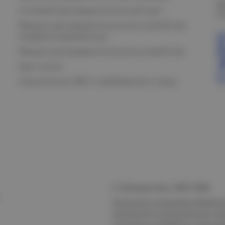
О
Силовой распределительный щит
К
Вводно-распределительные устройства
модернизированные
Вводно-распределительное устройство
Щит учета
Назначение АВР и требования к нему
© Электростиль, 2015–
2026
Политика в отношении обработк
безопасности персональных да
Согласие на обработку персон