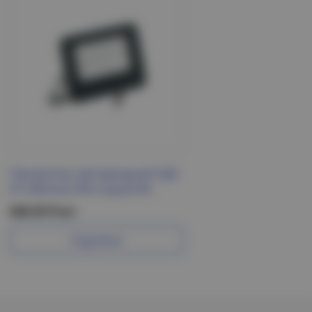
Прожектор светодиодный СДО
07-20B blue IP65 серый IEK
648.45 Р/шт
Подробнее