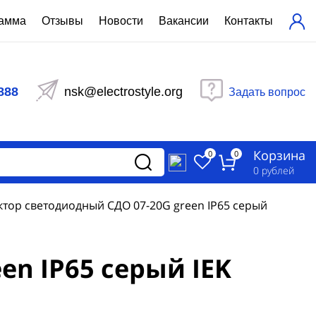
рамма
Отзывы
Новости
Вакансии
Контакты
ехнический расчет
равления вентиляцией
888
nsk@electrostyle.org
Задать вопрос
и щиты серии РУСМ
вещения
аспределительные силовые
Корзина
-распределительные устройства
0
0
изированные
0
рублей
ета
тор светодиодный СДО 07-20G green IP65 серый
n IP65 серый IEK