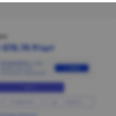
ена:
 078.70 Р/шт
Авторизуйтесь
, чтобы
Войти
увидеть цены для
постоянных покупателей
Купить
В избранное
Сравнить
ограмма лояльности