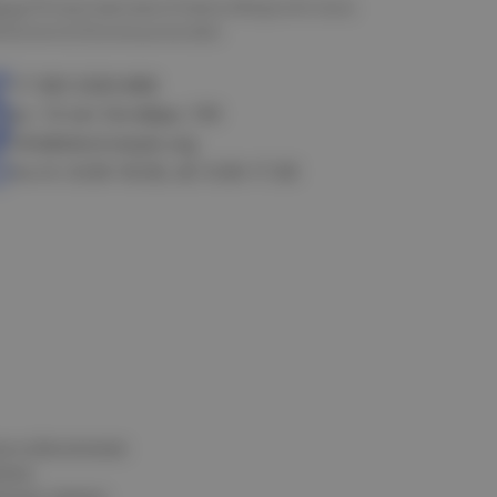
мск
Петропавловск
Новосибирск
Астана
алачинск
Оконешниково
+7 383 3283-888
ул. 10 лет Октября, 199
info@electrostyle.org
пн-пт: 8.00-18.00, сб: 9.00-17.00
и и обеспечения
нных
альных данных