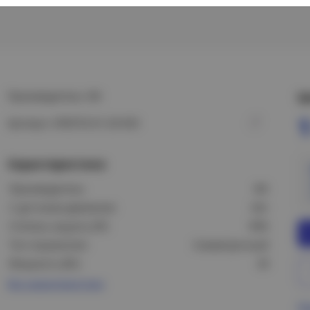
Производитель: IEK
Ц
1
Артикул: LPDO7G-01-20-K03
Характеристики
Производитель:
IEK
С датчиком движения:
Нет
Степень защиты (IP):
IP65
Тип отражателя:
Симметричный
Мощность (Вт):
20
Все характеристики
Пр