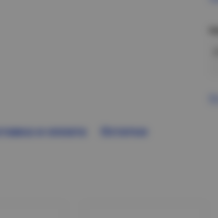
Н
В
тавка и оплата
Остатки