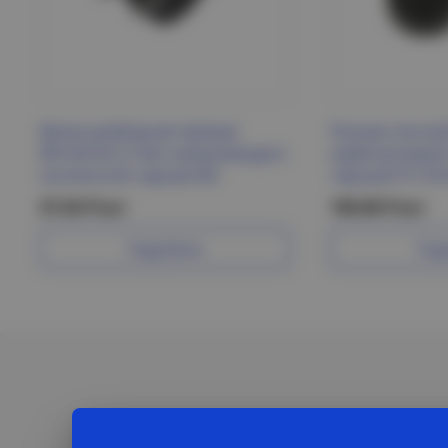
Вилка разборная прямая
Разъем печно
ВПп20-02-Ст без заземляющего
карболитовый 
контакта 6А черная IEK
черный 9114 I
57.04 Р/шт
190.80 Р/шт
Подробнее
Под