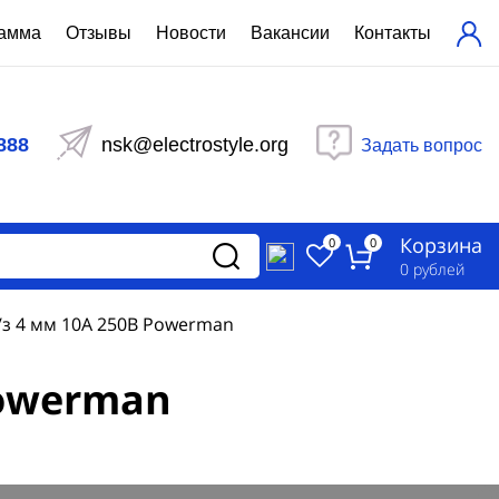
рамма
Отзывы
Новости
Вакансии
Контакты
ехнический расчет
равления вентиляцией
888
nsk@electrostyle.org
Задать вопрос
и щиты серии РУСМ
вещения
аспределительные силовые
Корзина
-распределительные устройства
0
0
изированные
0
рублей
ета
/з 4 мм 10А 250В Powerman
Powerman