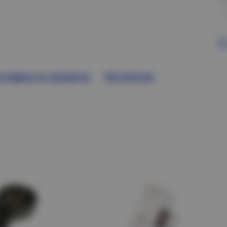
В
тавка и оплата
Остатки