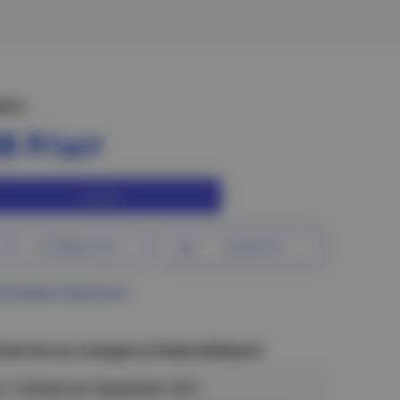
ена:
38 Р/шт
Купить
В избранное
Сравнить
ограмма лояльности
аличие на складах в Новосибирске
ул. Сибиряков-Гвардейцев, 56/6