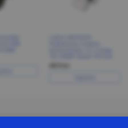
й РШ/ВШ
S-GES2-16PB WHITE
32А 250В
Разветвитель сетевой с
N HOME
выключателем, с/з. 2 гнезда.
16А, 3500Вт. Белый. ТМ Uniel
245 Р/шт
робнее
Подробнее