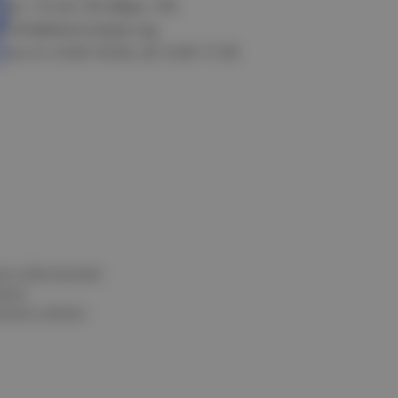
ул. 10 лет Октября, 199
info@electrostyle.org
пн-пт: 8.00-18.00, сб: 9.00-17.00
и и обеспечения
нных
альных данных