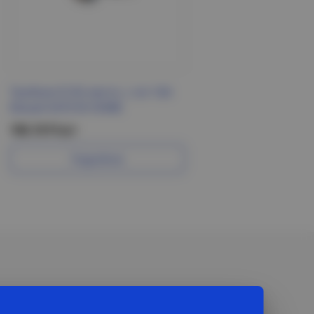
Тройник R-3G местн. с з/к 16А
белый 4370 IN HOME
106.10 Р/шт
Подробнее