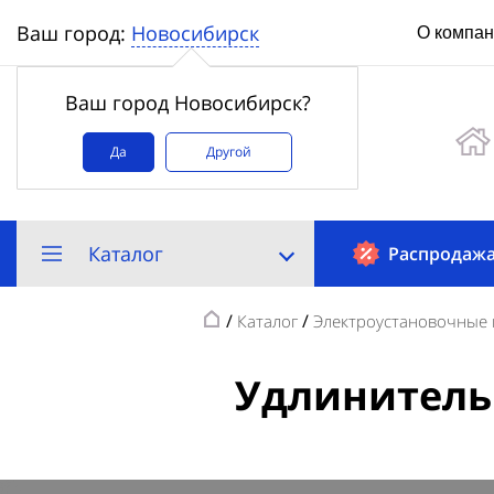
Новосибирск
Ваш город:
О компа
Ваш город Новосибирск?
Да
Другой
Каталог
Распродаж
/
/
Каталог
Электроустановочные 
Удлинитель Р