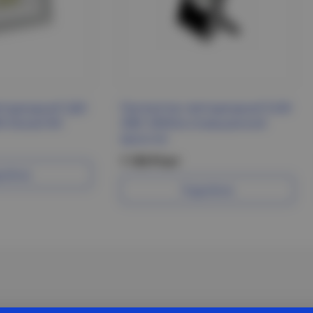
етодиодный СДО
Прожектор светодиодный SLIM
0K белый IEK
30Вт 3000лм (повышенной
яркости)
1 135 Р/шт
робнее
Подробнее