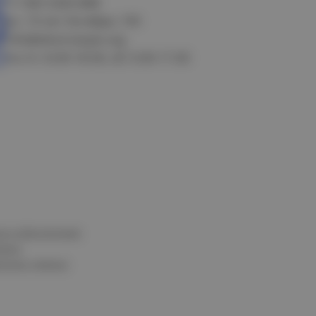
+7 383 3283-888
ул. 10 лет Октября, 199
info@electrostyle.org
пн-пт: 8.00-18.00, сб: 9.00-17.00
и и обеспечения
нных
альных данных