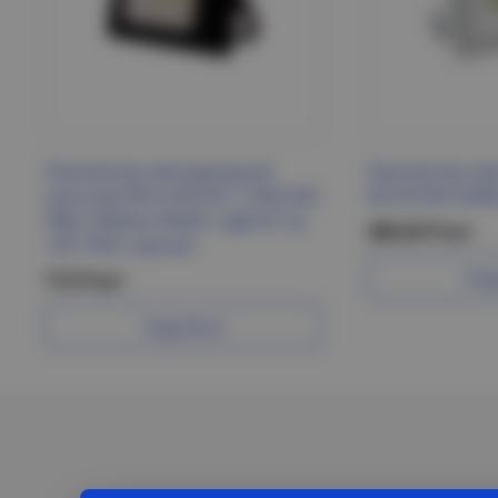
Прожектор светодиодный
Прожектор св
уличный ЭРА LPR-041-1-65K-030
06-30 IP65 650
30Вт 2400лм 6500K с ДД КСС Д
388.69 Р/шт
120° IP65 черный
Под
713 Р/шт
Подробнее