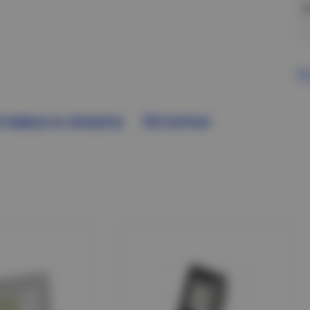
В
тавка и оплата
Остатки