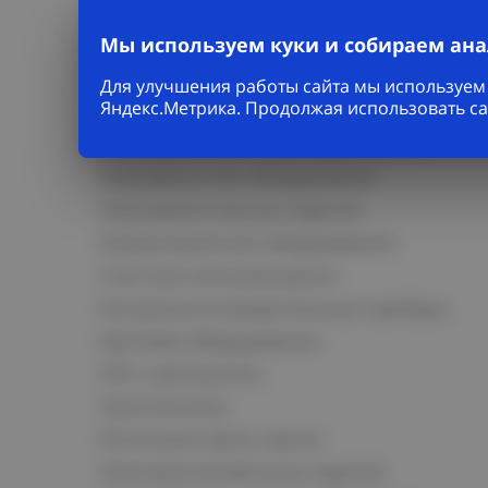
Каталог
Мы используем куки и собираем ан
Кабельно-проводниковая продукция
Для улучшения работы сайта мы используем 
Яндекс.Метрика. Продолжая использовать са
Кабельная арматура
Электромонтаж и прокладка кабеля
Низковольтное оборудование
Электромонтажные изделия
Коммутационное оборудование
Счетчики электроэнергии
Контрольно-измерительные приборы
Щитовое оборудование
СКС и автоматика
Светотехника
Источники света, лампы
Электроустановочные изделия