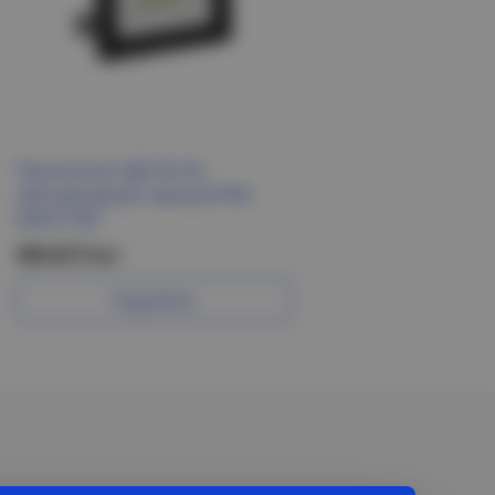
Прожектор СДО 06-30
светодиодный черный IP65
6500 K IEK
388.69 Р/шт
Подробнее