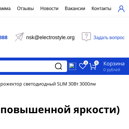
рамма
Отзывы
Новости
Вакансии
Контакты
ехнический расчет
равления вентиляцией
888
nsk@electrostyle.org
Задать вопрос
и щиты серии РУСМ
вещения
аспределительные силовые
Корзина
-распределительные устройства
0
0
изированные
0
рублей
ета
рожектор светодиодный SLIM 30Вт 3000лм
(повышенной яркости)