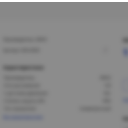
Производитель: DEKO
Ц
Артикул: DSV-0559
Характеристики
Производитель:
DEKO
Угол рассеивания:
120
С датчиком движения:
Нет
Пр
Степень защиты (IP):
IP65
Тип отражателя:
Симметричный
Все характеристики
Н