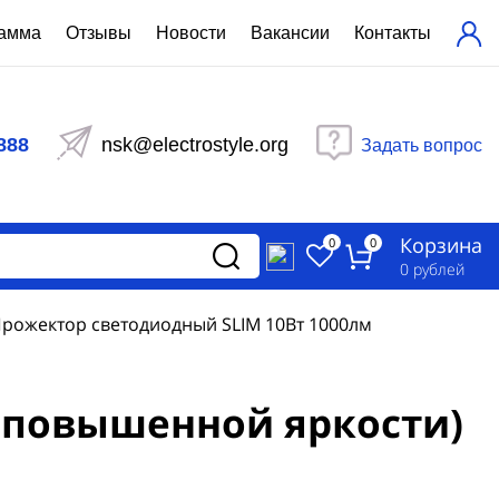
рамма
Отзывы
Новости
Вакансии
Контакты
ехнический расчет
равления вентиляцией
888
nsk@electrostyle.org
Задать вопрос
и щиты серии РУСМ
вещения
аспределительные силовые
Корзина
-распределительные устройства
0
0
изированные
0
рублей
ета
рожектор светодиодный SLIM 10Вт 1000лм
(повышенной яркости)