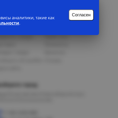
лиенту
О нас
рофиль
О компании
Согласен
исы аналитики, такие как
орзина
Бонусная программа
альности
.
збранное
Новости
равнить товары
Прайс-лист
оставка
Реквизиты
озврат товара
Вакансии
ообщить об ошибке
Отзывы
рта сайта
ыберите город
мск
Петропавловск
Новосибирск
Астана
алачинск
Оконешниково
+7 383 3283-888