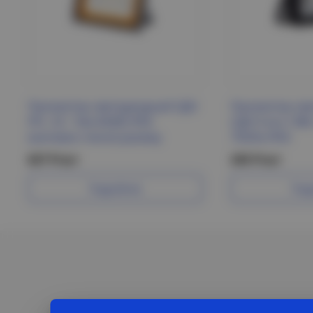
Прожектор светодиодный СДО
Прожектор св
PFL -SC- 10w 6500K IP65
СДО-5-eco 10Вт
(матовое стекло) Jazzway
750Лм IP65
627 Р/шт
245 Р/шт
Подробнее
Под