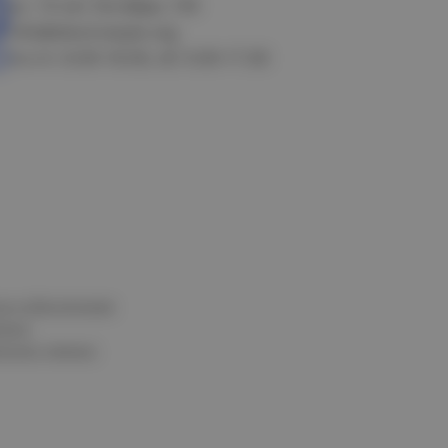
ул. 10 лет Октября, 199
info@electrostyle.org
пн-пт: 8.00-18.00, сб: 9.00-17.00
и и обеспечения
нных
альных данных