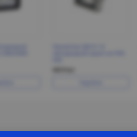
етодиодный
Прожектор СДО 01-10
 230В 6500К
светодиодный серый чип IP65
ИЭК
443 Р/шт
робнее
Подробнее