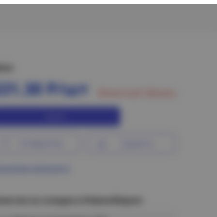
ена:
631.30 Р/шт
Витринный образец
Купить
В избранное
Сравнить
ограмма лояльности
аличие на складах в Новосибирске