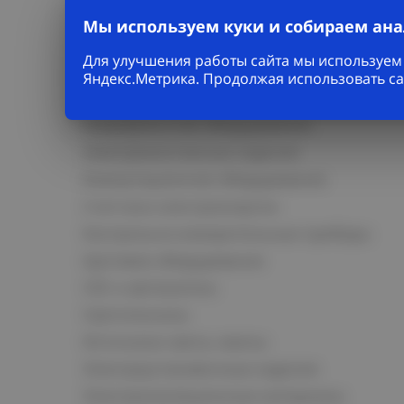
Каталог
Мы используем куки и собираем ан
Кабельно-проводниковая продукция
Для улучшения работы сайта мы используем 
Кабельная арматура
Яндекс.Метрика. Продолжая использовать са
Электромонтаж и прокладка кабеля
Низковольтное оборудование
Электромонтажные изделия
Коммутационное оборудование
Счетчики электроэнергии
Контрольно-измерительные приборы
Щитовое оборудование
СКС и автоматика
Светотехника
Источники света, лампы
Электроустановочные изделия
Электроизоляционные материалы