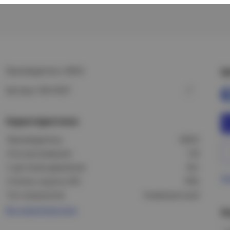
Производитель: DEKO
Ц
Артикул: DSV-0557
Характеристики
Производитель:
DEKO
Угол рассеивания:
120
С датчиком движения:
Нет
Пр
Степень защиты (IP):
IP65
Тип отражателя:
Симметричный
Все характеристики
Н