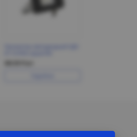
Прожектор светодиодный СДО
07-10 IP65 серый IEK
365.95 Р/шт
Подробнее