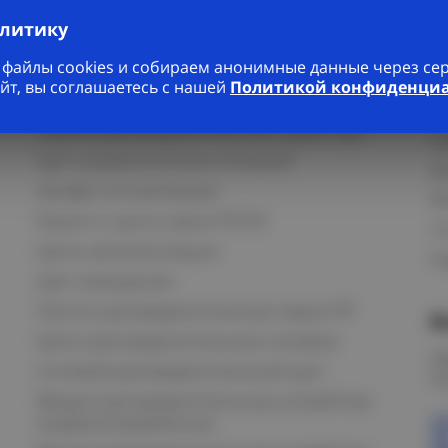
Услуги
К
алитику
Ремонт частотных преобразователей любой
П
файлы cookies и собираем анонимные данные через серв
сложности
К
йт, вы соглашаетесь с нашей
Политикой конфиденци
Светотехнический расчет
И
Панели распределительные серии ЩО
С
Щит управления вентиляцией
Д
Шкафы сигнализации
В
Ящики и щиты серии РУСМ
С
Щиты автоматизации
Ка
Щит освещения
Пункты распределительные серии ПР
В
Щиты распределительные силовые
О
Силовой распределительный щит
К
Вводно-распределительные устройства
модернизированные