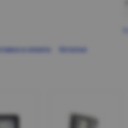
В
тавка и оплата
Остатки