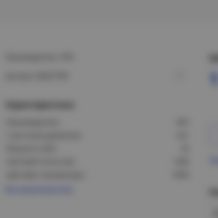
Производитель: ЭРА
Ц
Артикул: Б0027789
Характеристики
Производитель:
ЭРА
С датчиком движения:
Нет
Мощность (Вт):
20
Пр
Световой поток (лм):
1600
Цветовая температура:
6500
Все характеристики
Н