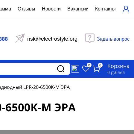
рамма
Отзывы
Новости
Вакансии
Контакты
ехнический расчет
равления вентиляцией
888
nsk@electrostyle.org
Задать вопрос
и щиты серии РУСМ
вещения
аспределительные силовые
Корзина
-распределительные устройства
0
0
изированные
0
рублей
ета
одиодный LPR-20-6500К-М ЭРА
-6500К-М ЭРА