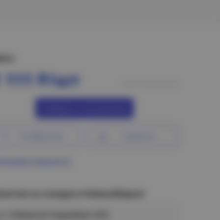
ена:
1 111 Р/шт
Нет в наличии
Сообщить о поступлении
В избранное
Сравнить
ограмма лояльности
аличие на складах в Новосибирске
ул. Сибиряков-Гвардейцев, 56/6