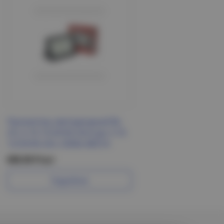
Прожектор светодиодный BL-
LFL-2-10-12/24/36 slim/сдо 2-10-
12/24/36 slim, 6500к 800 lm
698.90 Р/шт
Подробнее