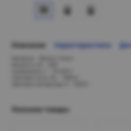
Описание
Характеристики
Дос
Материал Металл, стекло
Мощность, Вт 20W
Напряжение, V 170-260 V
Световой поток, Лм 1400Lm
Цветовая температура, К 6500 K
Похожие товары