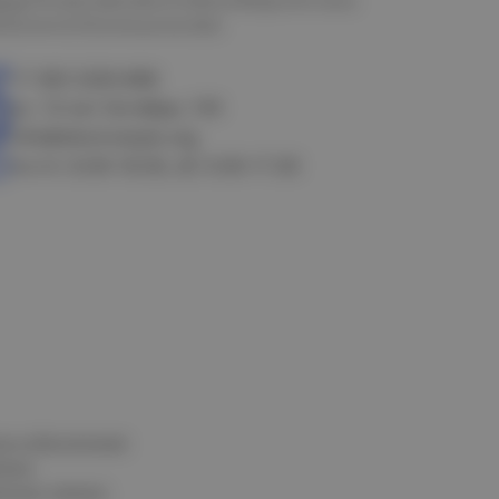
алачинск
Оконешниково
+7 383 3283-888
ул. 10 лет Октября, 199
info@electrostyle.org
пн-пт: 8.00-18.00, сб: 9.00-17.00
и и обеспечения
нных
альных данных