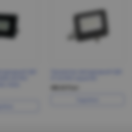
етодиодный СДО
Прожектор светодиодный СДО
500K GR IP65
07-20 IP65 серый IEK
А, FAZA)
468.42 Р/шт
Подробнее
робнее