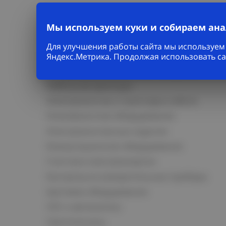
Мы используем куки и собираем ан
Для улучшения работы сайта мы используем 
Каталог
Яндекс.Метрика. Продолжая использовать са
Кабельно-проводниковая продукция
Кабельная арматура
Электромонтаж и прокладка кабеля
Низковольтное оборудование
Электромонтажные изделия
Коммутационное оборудование
Счетчики электроэнергии
Контрольно-измерительные приборы
Щитовое оборудование
СКС и автоматика
Светотехника