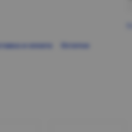
В
тавка и оплата
Остатки