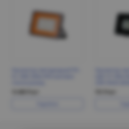
Прожектор светодиодный PFL-
Прожектор св
S2- SMD-300w IP65 (матовое
СДО-10 100w 6
стекло) Jazzway
230V ФАZА (ФАЗ
13 489 Р/шт
731 Р/шт
Подробнее
Под