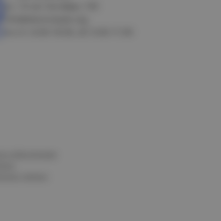
ул. 10 лет Октября, 199
info@electrostyle.org
пн-пт: 8.00-18.00, сб: 9.00-17.00
и и обеспечения
нных
альных данных