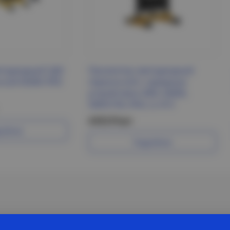
етодиодный СДО
Прожектор светодиодный
сной 6500К IP65
переносной с зарядным
устройством 30W, 6400K,
SMD5730, IP65, LL-913
4 812 Р/шт
робнее
Подробнее