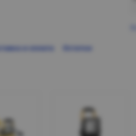
В
тавка и оплата
Остатки