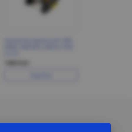
Прожектор переносной, 50W,
6400K, SMD2835, 4500Lm, IP65,
LL-513
1 666 Р/шт
Подробнее