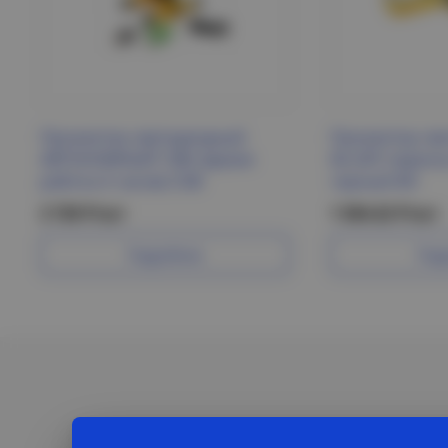
Прожектор светодиодный
Прожектор св
АВТОНОМНЫЙ 10Вт (время
06-20П перено
работы 6 часов) СОВ
черный IEK
2 720 Р/шт
1 504.62 Р/шт
Подробнее
Под