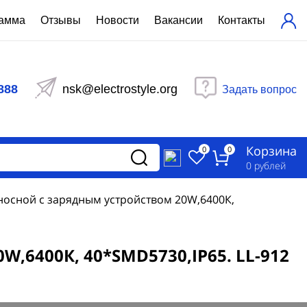
рамма
Отзывы
Новости
Вакансии
Контакты
ехнический расчет
равления вентиляцией
888
nsk@electrostyle.org
Задать вопрос
и щиты серии РУСМ
вещения
аспределительные силовые
Корзина
-распределительные устройства
0
0
изированные
0
рублей
ета
осной с зарядным устройством 20W,6400К,
,6400К, 40*SMD5730,IP65. LL-912