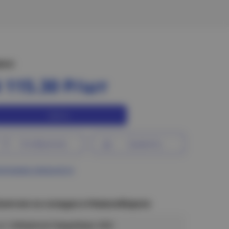
ена:
 115.30 Р/шт
Купить
В избранное
Сравнить
ограмма лояльности
аличие на складах в Новосибирске
ул. Сибиряков-Гвардейцев, 56/6