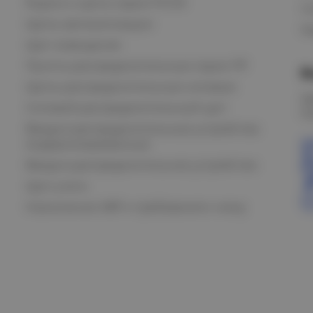
Ящики и щиты серии РУСМ
С
Щиты автоматизации
Ка
Щит освещения
Пункты распределительные серии ПР
В
Щиты распределительные силовые
О
Силовой распределительный щит
К
Вводно-распределительные устройства
модернизированные
Вводно-распределительное устройство
Щит учета
Назначение АВР и требования к нему