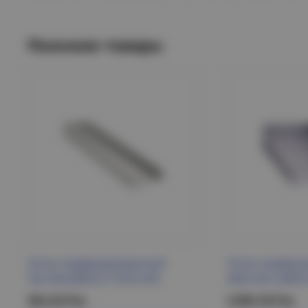
Похожие товары
Лоток перфорированный
Лоток перфор
35х100х3000-0,7 ESCA IEK
400х100 L3000
352.24 Р/м
2 659.18 Р/м