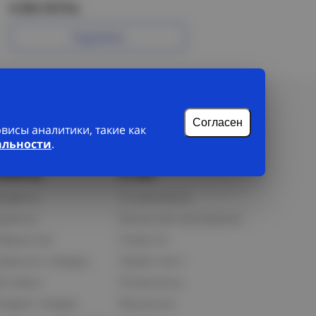
6 333.10 Р/м
Подробнее
Согласен
исы аналитики, такие как
альности
.
лиенту
О нас
рофиль
О компании
орзина
Бонусная программа
збранное
Новости
равнить товары
Прайс-лист
оставка
Реквизиты
озврат товара
Вакансии