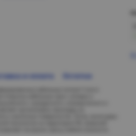
Н
В
тавка и оплата
Остатки
орированных кабельных лотков T-Line (с
и открытых кабельных трасс силовых и
мышленного, гражданского, коммерческого и
зволяет организовать прокладку на
ок) и наклонных поверхностях. Лотки, аксессуары
нной технологии на территории РФ. Широкий
озволяет построить трассу любой сложности.