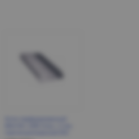
Лоток перфорированный
400х100 L 2000 толщ. 1,2 мм,
горячеоцинкованный DKC