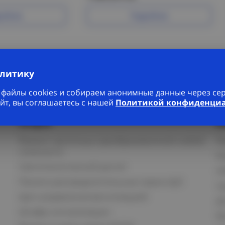
робнее
Подробнее
алитику
файлы cookies и собираем анонимные данные через серв
йт, вы соглашаетесь с нашей
Политикой конфиденци
Услуги
К
Ремонт частотных преобразователей любой
П
сложности
К
Светотехнический расчет
И
Панели распределительные серии ЩО
С
Щит управления вентиляцией
Д
Шкафы сигнализации
В