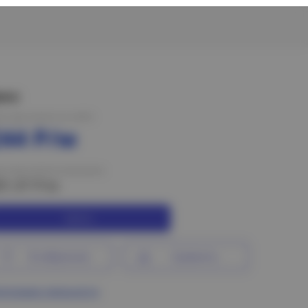
ена:
на при оплате на сайте
244 Р/м
на при оплате в магазине
81.47 Р/м
Купить
В избранное
Сравнить
ограмма лояльности