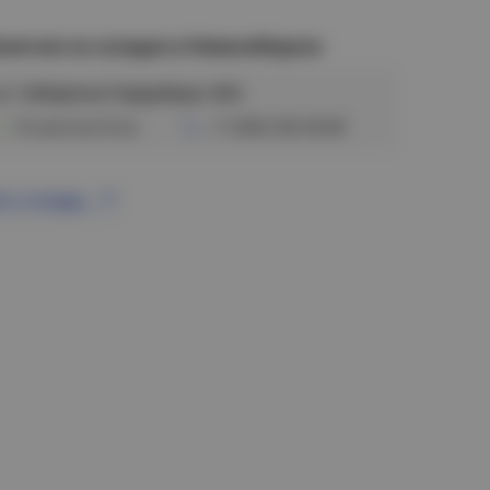
аличие на складах в Новосибирске
ул. Сибиряков-Гвардейцев, 56/6
В наличии (9 м)
+7 (383) 328-38-88
се склады