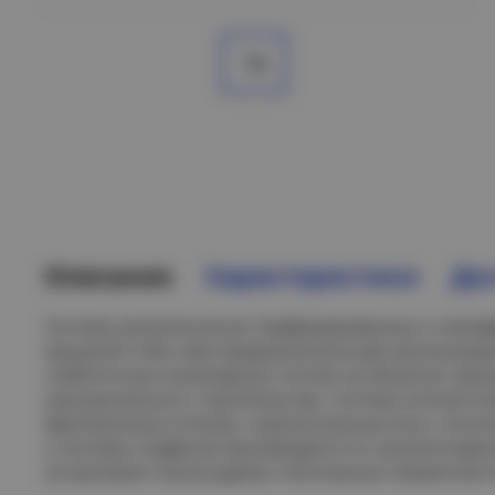
Описание
Характеристики
Дос
Система металлических перфорированных и неперф
крышкой и без нее) предназначена для организаци
слаботочных инженерных систем на объектах про
муниципального строительства. Система лотков по
вертикальных (стенах), горизонтальных (пол, потол
и системы подвесов производятся по запатентова
ассортимент аксессуаров и монтажных элементов п