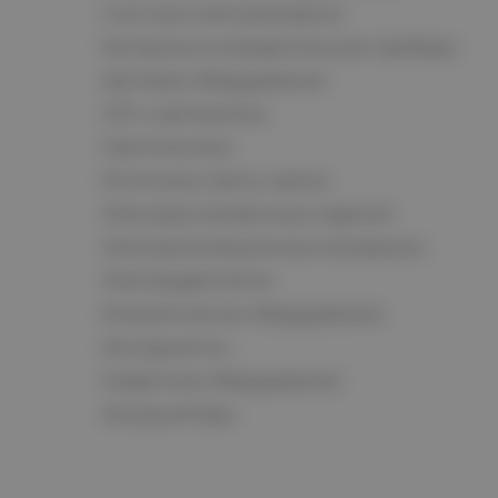
Счетчики электроэнергии
Контрольно-измерительные приборы
Щитовое оборудование
СКС и автоматика
Светотехника
Источники света, лампы
Электроустановочные изделия
Электроизоляционные материалы
Электродвигатели
Климатическое оборудование
Инструменты
Сварочное оборудование
Аккумуляторы