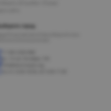
ообщить об ошибке
Отзывы
рта сайта
ыберите город
мск
Петропавловск
Новосибирск
Астана
алачинск
Оконешниково
+7 383 3283-888
ул. 10 лет Октября, 199
info@electrostyle.org
пн-пт: 8.00-18.00, сб: 9.00-17.00