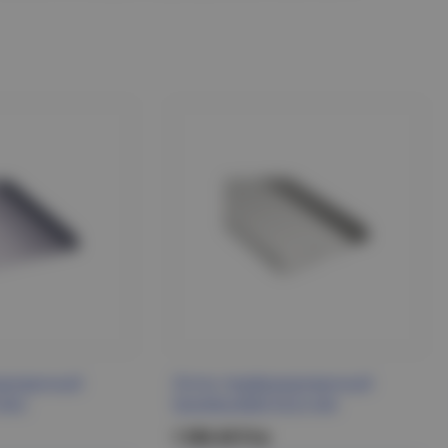
ированный
Лоток перфорированный
 DKC
50х500х3000 ESCA IEK
1 590.49 Р/м