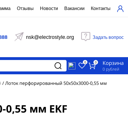
рамма
Отзывы
Новости
Вакансии
Контакты
ехнический расчет
равления вентиляцией
888
nsk@electrostyle.org
Задать вопрос
и щиты серии РУСМ
вещения
аспределительные силовые
Корзина
-распределительные устройства
0
0
изированные
0
рублей
ета
/
Лоток перфорированный 50x50x3000-0,55 мм
й
-0,55 мм EKF