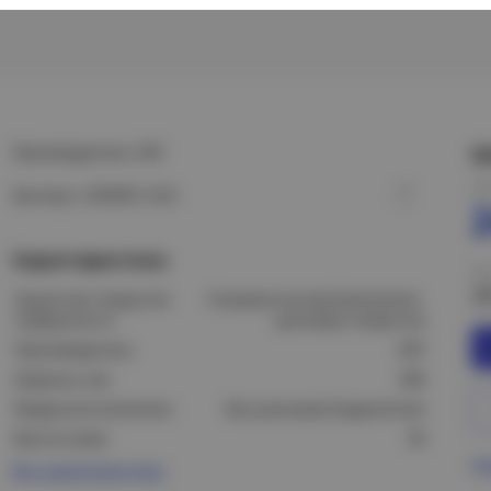
Производитель: EKF
Ц
Це
Артикул: L505001-0,55
Характеристики
Це
2
Защитное покрытие
Гальваническое/электролит.
поверхности:
цинковое покрытие
Производитель:
EKF
Ширина, мм:
300
Модель/исполнение:
Без разъема/соединителя
Высота (мм):
50
Пр
Все характеристики