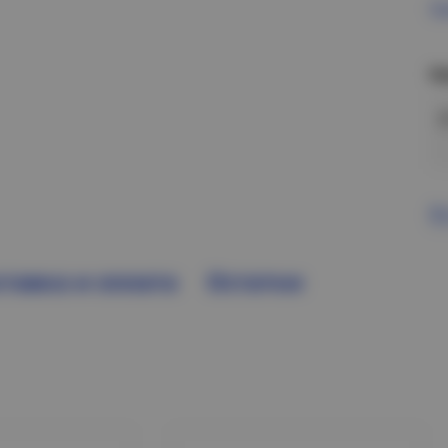
Пр
Н
В
тавка и оплата
Остатки