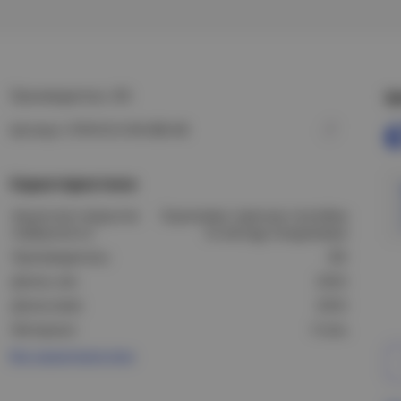
Производитель: IEK
Ц
Артикул: CPV41D-0-90-080-08
Характеристики
Защитное покрытие
Оцинковка горячим способом
поверхности:
по методу Сендзимира
Производитель:
IEK
Длина, мм:
220,5
Длина (мм):
220,5
Материал:
Сталь
Все характеристики