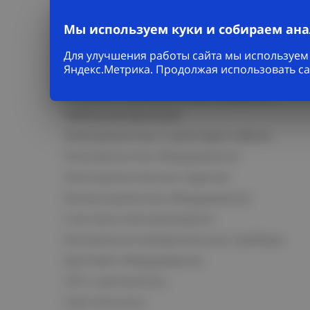
Мы используем куки и собираем ан
Для улучшения работы сайта мы используем 
Яндекс.Метрика. Продолжая использовать са
Каталог
Кабельно-проводниковая продукция
Кабельная арматура
Электромонтаж и прокладка кабеля
Низковольтное оборудование
Электромонтажные изделия
Коммутационное оборудование
Счетчики электроэнергии
Контрольно-измерительные приборы
Щитовое оборудование
СКС и автоматика
Светотехника