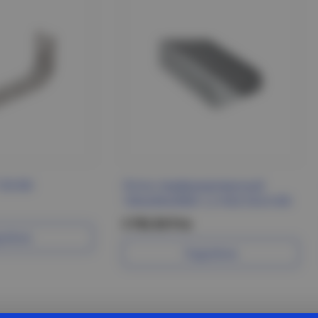
50 IEK
Лоток перфорированный
100х200х3000-1,2 HDZ ESCA IEK
3 792.50 Р/м
робнее
Подробнее