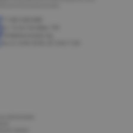
алачинск
Оконешниково
+7 383 3283-888
ул. 10 лет Октября, 199
info@electrostyle.org
пн-пт: 8.00-18.00, сб: 9.00-17.00
и и обеспечения
нных
альных данных