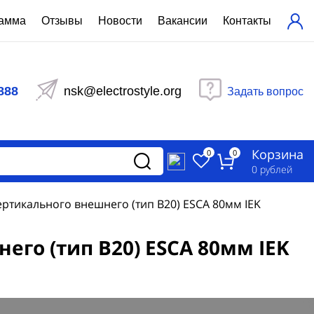
рамма
Отзывы
Новости
Вакансии
Контакты
ехнический расчет
равления вентиляцией
888
nsk@electrostyle.org
Задать вопрос
и щиты серии РУСМ
вещения
аспределительные силовые
Корзина
-распределительные устройства
0
0
изированные
0
рублей
ета
ртикального внешнего (тип В20) ESCA 80мм IEK
го (тип В20) ESCA 80мм IEK