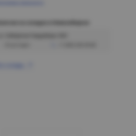
ограмма лояльности
аличие на складах в Новосибирске
ул. Сибиряков-Гвардейцев, 56/6
Отсутствует
+7 (383) 328-38-88
се склады