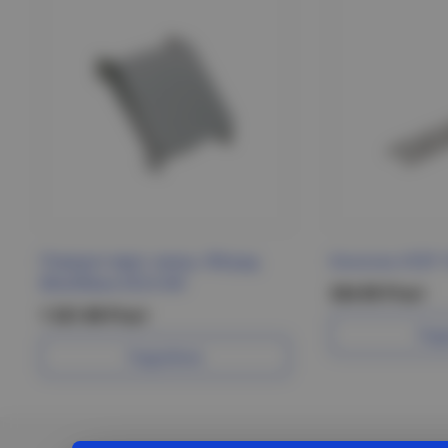
Поворот верт. внеш. 90град
Консоль VCEF 1
80х200мм ESCA IEK
324.95 Р/шт
1 321.90 Р/шт
Под
Подробнее