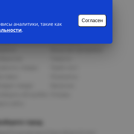
Согласен
исы аналитики, такие как
альности
.
лиенту
О нас
рофиль
О компании
орзина
Бонусная программа
збранное
Новости
равнить товары
Прайс-лист
оставка
Реквизиты
озврат товара
Вакансии
ообщить об ошибке
Отзывы
рта сайта
ыберите город
мск
Петропавловск
Новосибирск
Астана