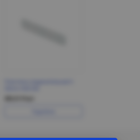
Пластина соединительная h
50mm HDZ IEK
355.51 Р/шт
Подробнее