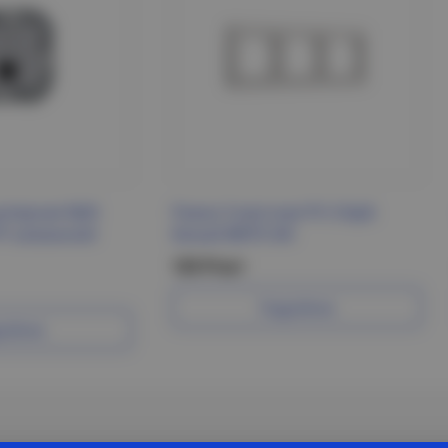
ютерная RJ45
Рамка 3-местная РУ-3-БрБ
TP алюминий
белый BRITE IEK
125 Р/шт
Подробнее
робнее