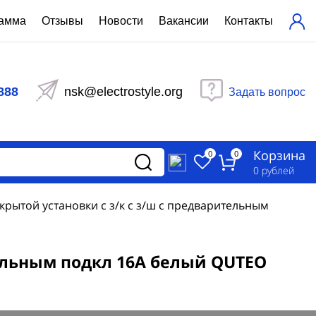
рамма
Отзывы
Новости
Вакансии
Контакты
ехнический расчет
равления вентиляцией
888
nsk@electrostyle.org
Задать вопрос
и щиты серии РУСМ
вещения
аспределительные силовые
Корзина
-распределительные устройства
0
0
изированные
0
рублей
ета
ткрытой установки с з/к с з/ш с предварительным
тельным подкл 16А белый QUTEO