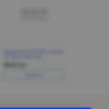
Евророзетка 3 ОП (АБС пластик)
"Бт" Минск РА16-243
406.60 Р/шт
Подробнее