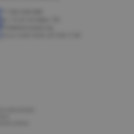
+7 383 3283-888
ул. 10 лет Октября, 199
info@electrostyle.org
пн-пт: 8.00-18.00, сб: 9.00-17.00
и и обеспечения
нных
альных данных