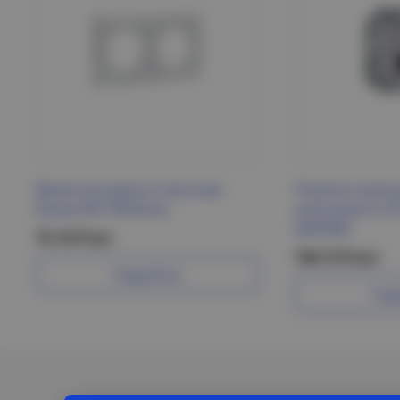
Валенсия рамка 2-местная
Розетка компь
белая EKF PROxima
категория 6 U
INSPIRIA
75.10 Р/шт
746.73 Р/шт
Подробнее
Под