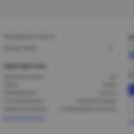
Производитель: Daccord
Ц
Це
Артикул: 782237
Характеристики
Це
3
Защитные шторки:
Да
Серия:
Quteo
Производитель:
Daccord
Тип комплектации:
Комплект (в сборе)
Модель/исполнение:
С заземляющим контактом
Все характеристики
Пр