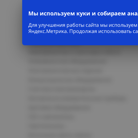
Мы используем куки и собираем ан
Каталог
Для улучшения работы сайта мы используем 
Яндекс.Метрика. Продолжая использовать са
Кабельно-проводниковая продукция
Кабельная арматура
Электромонтаж и прокладка кабеля
Низковольтное оборудование
Электромонтажные изделия
Коммутационное оборудование
Счетчики электроэнергии
Контрольно-измерительные приборы
Щитовое оборудование
СКС и автоматика
Светотехника
Источники света, лампы