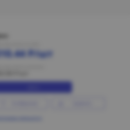
ена:
на при оплате на сайте
310.44 Р/шт
на при оплате в магазине
63.80 Р/шт
Купить
В избранное
Сравнить
ограмма лояльности