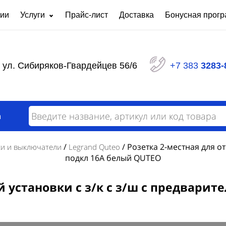
нии
Услуги
Прайс-лист
Доставка
Бонусная прог
Ремонт частотных преобразователей
Светот
любой сложности
Панели распределительные серии ЩО
Щит уп
ул. Сибиряков-Гвардейцев 56/6
+7 383
3283-
Шкафы сигнализации
Ящики 
Щиты автоматизации
Щит ос
Пункты распределительные серии ПР
Щиты р
Вводно
Силовой распределительный щит
а
модерн
Вводно-распределительное устройство
Щит уч
Назначение АВР и требования к нему
/
/
Розетка 2-местная для о
ки и выключатели
Legrand Quteo
подкл 16А белый QUTEO
й установки с з/к с з/ш с предвари