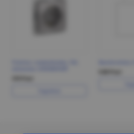
Розетка с заземлением, 16А,
Выключатель 2
механизм, АЛЮМИНИЙ
9.80 Р/шт
319 Р/шт
Под
Подробнее