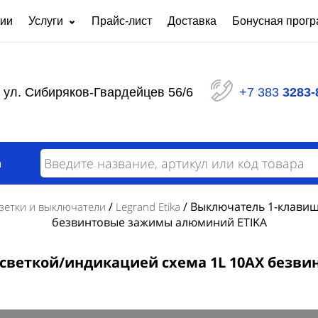
нии
Услуги
Прайс-лист
Доставка
Бонусная прог
Ремонт частотных преобразователей
Светот
любой сложности
Панели распределительные серии ЩО
Щит уп
ул. Сибиряков-Гвардейцев 56/6
+7 383
3283-
Шкафы сигнализации
Ящики 
Щиты автоматизации
Щит ос
Пункты распределительные серии ПР
Щиты р
Вводно
Силовой распределительный щит
а
модерн
Вводно-распределительное устройство
Щит уч
Назначение АВР и требования к нему
/
/
Выключатель 1-клавиш
зетки и выключатели
Legrand Etika
безвинтовые зажимы алюминий ETIKA
светкой/индикацией схема 1L 10АХ безв