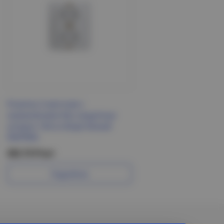
Розетка 2-местная с
заземлением без защитных
шторок 16А в сборе белый
INSPIRIA
202.73 Р/шт
Подробнее