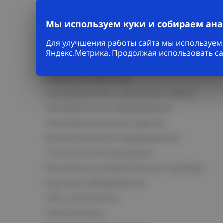
Мы используем куки и собираем ан
Для улучшения работы сайта мы используем 
Каталог
Яндекс.Метрика. Продолжая использовать са
Кабельно-проводниковая продукция
Кабельная арматура
Электромонтаж и прокладка кабеля
Низковольтное оборудование
Электромонтажные изделия
Коммутационное оборудование
Счетчики электроэнергии
Контрольно-измерительные приборы
Щитовое оборудование
СКС и автоматика
Светотехника