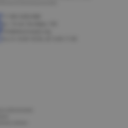
алачинск
Оконешниково
+7 383 3283-888
ул. 10 лет Октября, 199
info@electrostyle.org
пн-пт: 8.00-18.00, сб: 9.00-17.00
и и обеспечения
нных
альных данных