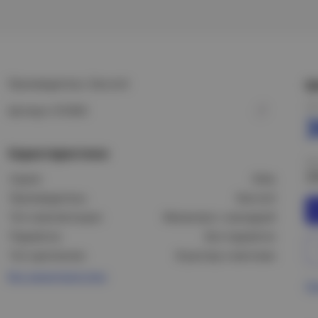
Производитель: Daccord
Ц
Це
Артикул: 672403
Характеристики
Це
3
Серия:
Etika
Производитель:
Daccord
Тип комплектации:
Механизм с накладкой
Подсветка:
Без подсветки
Тип крепления:
В распор и винтами
Все характеристики
Пр