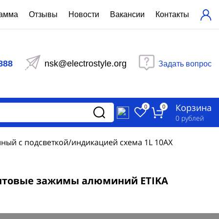
рамма
Отзывы
Новости
Вакансии
Контакты
ехнический расчет
равления вентиляцией
888
nsk@electrostyle.org
Задать вопрос
и щиты серии РУСМ
вещения
аспределительные силовые
Корзина
-распределительные устройства
0
0
изированные
0
рублей
ета
ный с подсветкой/индикацией схема 1L 10АХ
интовые зажимы алюминий ETIKA