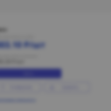
ена:
на при оплате на сайте
303.10 Р/шт
на при оплате в магазине
55.20 Р/шт
Купить
В избранное
Сравнить
ограмма лояльности