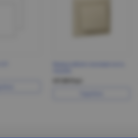
 СП
Вывод кабеля слоновая кость
VALENA
417.09 Р/шт
робнее
Подробнее