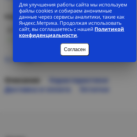
Для улучшения работы сайта мы используем
файлы cookies и собираем анонимные
Наличие на складах в Новосибирске
данные через сервисы аналитики, такие как
Яндекс.Метрика. Продолжая использовать
сайт, вы соглашаетесь с нашей
Политикой
ул. Сибиряков-Гвардейцев, 56/6
конфиденциальности
.
В наличии (40 шт)
+7 (383) 328-38-88
Согласен
Все склады
Описание
Характеристики
Доставка и оплата
Остатки