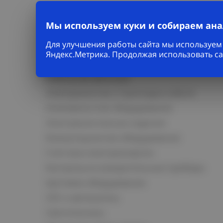
Мы используем куки и собираем ан
Для улучшения работы сайта мы используем 
Каталог
Яндекс.Метрика. Продолжая использовать са
Кабельно-проводниковая продукция
Кабельная арматура
Электромонтаж и прокладка кабеля
Низковольтное оборудование
Электромонтажные изделия
Коммутационное оборудование
Счетчики электроэнергии
Контрольно-измерительные приборы
Щитовое оборудование
СКС и автоматика
Светотехника