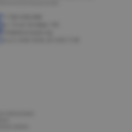
алачинск
Оконешниково
+7 383 3283-888
ул. 10 лет Октября, 199
info@electrostyle.org
пн-пт: 8.00-18.00, сб: 9.00-17.00
и и обеспечения
нных
альных данных