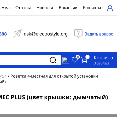
рамма
Отзывы
Новости
Вакансии
Контакты
ехнический расчет
равления вентиляцией
888
nsk@electrostyle.org
Задать вопрос
и щиты серии РУСМ
вещения
аспределительные силовые
Корзина
-распределительные устройства
0
0
изированные
0
рублей
ета
/
Розетка 4-местная для открытой установки
IP54
ый)
ЕРМЕС PLUS (цвет крышки: дымчатый)