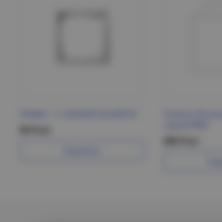
РАМКА, -1-п БЕЛЫЙ GAL000101
Розетка ТВ ок
серый MIRA
90 Р/шт
696 Р/шт
Подробнее
Под