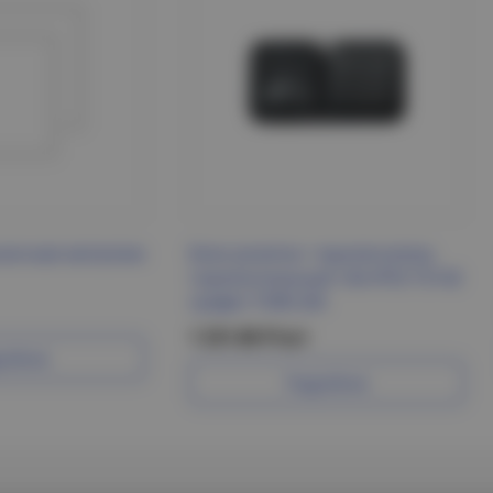
онечная металлик
Блок розетка + выключатель
горизонтальный 16А IP55 TS142
графит TORS IEK
1 231.86 Р/шт
робнее
Подробнее