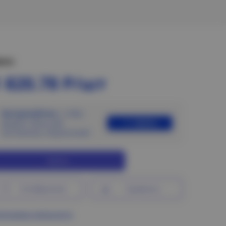
ена:
 820.78 Р/шт
Авторизуйтесь
, чтобы
Войти
увидеть цены для
постоянных покупателей
Купить
В избранное
Сравнить
ограмма лояльности