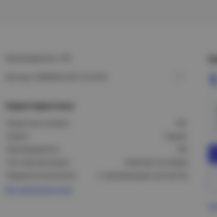
Производитель: IEK
Ц
1
Артикул: ERMP42-K03-16-54-EC
Характеристики
Защитные шторки:
Нет
Серия:
Гермес
Производитель:
IEK
Тип комплектации:
Комплект (в сборе)
Модель/исполнение:
С заземляющим контактом
Все характеристики
Пр