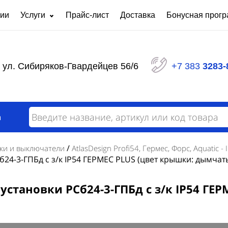
нии
Услуги
Прайс-лист
Доставка
Бонусная прог
Ремонт частотных преобразователей
Светот
любой сложности
Панели распределительные серии ЩО
Щит уп
ул. Сибиряков-Гвардейцев 56/6
+7 383
3283-
Шкафы сигнализации
Ящики 
Щиты автоматизации
Щит ос
Пункты распределительные серии ПР
Щиты р
Вводно
Силовой распределительный щит
а
модерн
Вводно-распределительное устройство
Щит уч
Назначение АВР и требования к нему
/
ки и выключатели
AtlasDesign Profi54, Гермес, Форс, Aquatic - 
б24-3-ГПБд с з/к IP54 ГЕРМЕС PLUS (цвет крышки: дымчат
установки РСб24-3-ГПБд с з/к IP54 Г