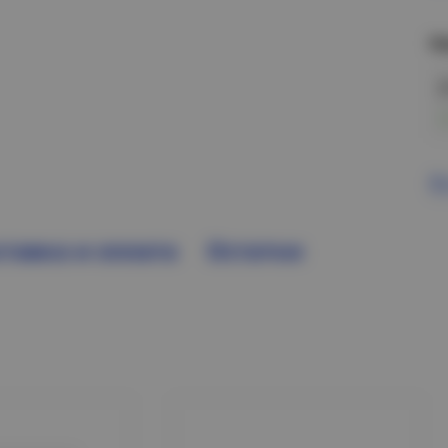
Н
В
тавка и оплата
Остатки