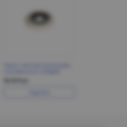
Рамка 1-местная пластиковая,
слоновая кость, УСАДЬБА
95.70 Р/шт
Подробнее