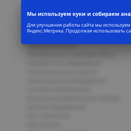
Мы используем куки и собираем ан
Для улучшения работы сайта мы используем 
Каталог
Яндекс.Метрика. Продолжая использовать са
Кабельно-проводниковая продукция
Кабельная арматура
Электромонтаж и прокладка кабеля
Низковольтное оборудование
Электромонтажные изделия
Коммутационное оборудование
Счетчики электроэнергии
Контрольно-измерительные приборы
Щитовое оборудование
СКС и автоматика
Светотехника