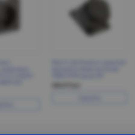
ная с
РБу13-1-0м Розетка с защитной
с защитными
крышкой угловая настенная
РС14-1-0-БрТБ
ОМЕГА IP44 каучук IEK
BRITE IEK
349.67 Р/шт
Подробнее
робнее