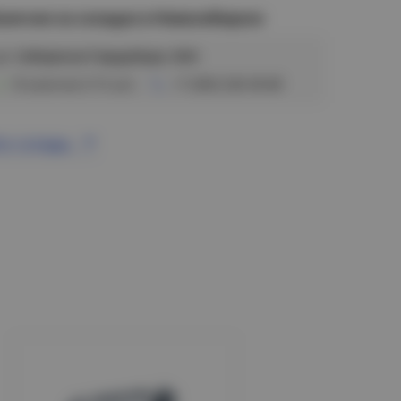
аличие на складах в Новосибирске
ул. Сибиряков-Гвардейцев, 56/6
В наличии (115 шт)
+7 (383) 328-38-88
се склады