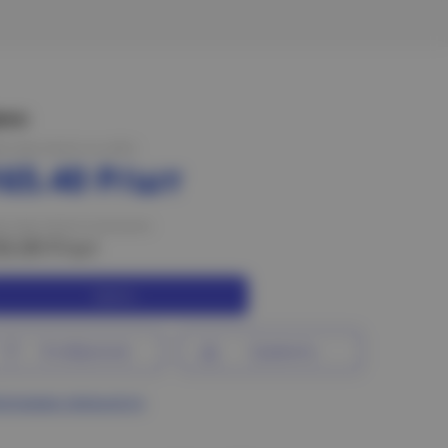
ена:
на при оплате на сайте
165.40 Р/шт
на при оплате в магазине
83.89 Р/шт
Купить
В избранное
Сравнить
ограмма лояльности