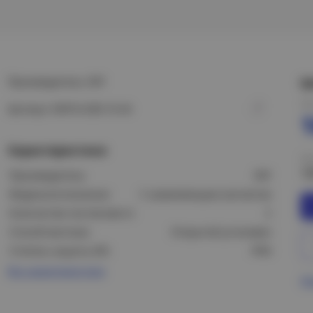
Производитель: EKF
Ц
Це
Артикул: EKR16-028-10-44
Характеристики
Це
1
Производитель:
EKF
Модель/исполнение:
С заземляющим контактом
Количество постов (мест):
2
Способ монтажа:
Открытой установки
Степень защиты (IP):
IP44
Все характеристики
Пр