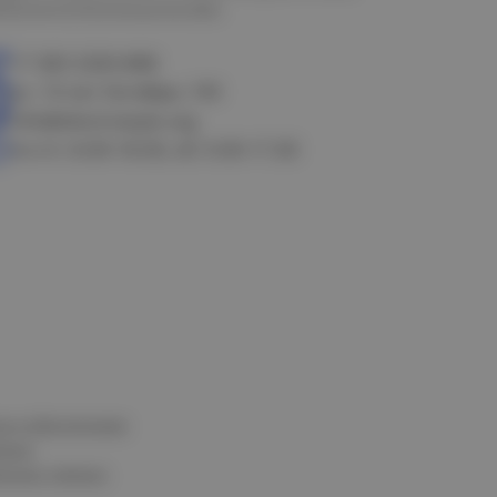
алачинск
Оконешниково
+7 383 3283-888
ул. 10 лет Октября, 199
info@electrostyle.org
пн-пт: 8.00-18.00, сб: 9.00-17.00
и и обеспечения
нных
альных данных