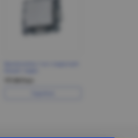
Выключатель 1-кл с подсв Levit
белый / ледян
777.90 Р/шт
Подробнее