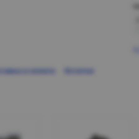
Н
В
тавка и оплата
Остатки