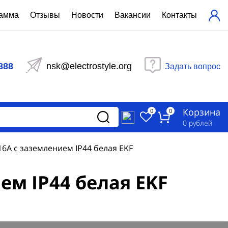
рамма
Отзывы
Новости
Вакансии
Контакты
ехнический расчет
равления вентиляцией
888
nsk@electrostyle.org
Задать вопрос
и щиты серии РУСМ
вещения
аспределительные силовые
Корзина
-распределительные устройства
0
0
изированные
0
рублей
ета
16А с заземлением IP44 белая EKF
ем IP44 белая EKF