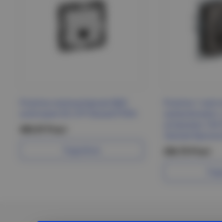
Розетка компьютерная RJ45
Розетка 1-мест
категория 5Е UTP белый ETIKA
заземлением 
шторками 16А 
495.97 Р/шт
темная бронза 
Подробнее
236.75 Р/шт
Под