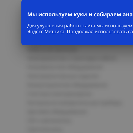
Мы используем куки и собираем ан
Для улучшения работы сайта мы используем 
Каталог
Яндекс.Метрика. Продолжая использовать са
Кабельно-проводниковая продукция
Кабельная арматура
Электромонтаж и прокладка кабеля
Низковольтное оборудование
Электромонтажные изделия
Коммутационное оборудование
Счетчики электроэнергии
Контрольно-измерительные приборы
Щитовое оборудование
СКС и автоматика
Светотехника