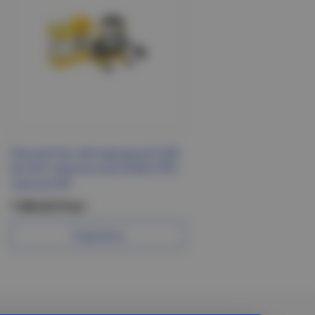
Прожектор светодиодный СДО
06-20П переносной 6500К IP65
черный IEK
1 504.62 Р/шт
Подробнее