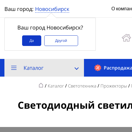
Новосибирск
Ваш город:
О компа
Ваш город Новосибирск?
Да
Другой
Каталог
Распродаж
/
/
/
/
Каталог
Светотехника
Прожекторы
Светодиодный светиль