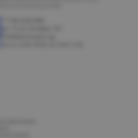
алачинск
Оконешниково
+7 383 3283-888
ул. 10 лет Октября, 199
info@electrostyle.org
пн-пт: 8.00-18.00, сб: 9.00-17.00
и и обеспечения
нных
альных данных