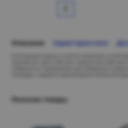
Описание
Характеристики
Дос
Конструкция: корпус из литого алюминия, устойчи
закаленное стекло. Монтаж: поворотная скоба для
поверхности. Применение: для освещения складов
площадок, подсветки архитектурных элементов зда
Похожие товары