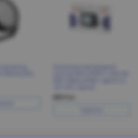
 прожектор,
Прожектор светодиодный
5 36W 85-265V,
уличный ЭРА LPR-041-1-65K-020
20Вт 1600лм 6500K с ДД КСС Д
120° IP65 черный
608 Р/шт
робнее
Подробнее