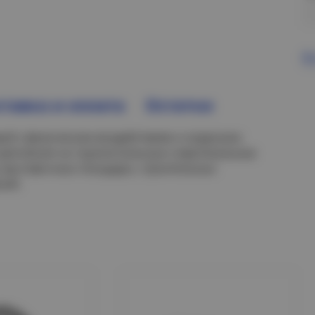
В
тавка и оплата
Остатки
вый к физическим воздействиям и коррозии;
 крепления на горизонтальные и вертикальные
, выставочных площадок, строительных
ний.