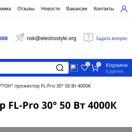
рамма
Отзывы
Новости
Вакансии
Контакты
ехнический расчет
равления вентиляцией
888
nsk@electrostyle.org
Задать вопрос
и щиты серии РУСМ
вещения
аспределительные силовые
Корзина
-распределительные устройства
0
0
изированные
0
рублей
ета
ТОН" прожектор FL-Pro 30° 50 Вт 4000К
L-Pro 30° 50 Вт 4000К