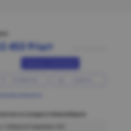
ена:
12 453 Р/шт
Нет в наличии
Сообщить о поступлении
В избранное
Сравнить
ограмма лояльности
аличие на складах в Новосибирске
ул. Сибиряков-Гвардейцев, 56/6