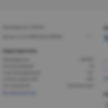
Производитель: VARTON
Ц
Артикул: V1-I0-70589-04L02-6505040
Характеристики
Производитель:
VARTON
Угол рассеивания:
30
С датчиком движения:
Нет
Пр
Степень защиты (IP):
IP65
Тип отражателя:
Симметричный
Все характеристики
Н