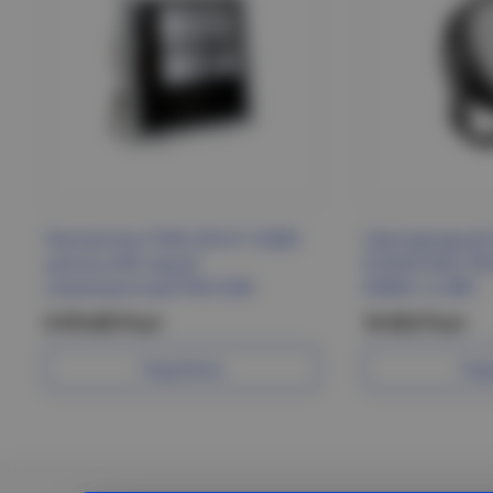
Прожектор ГО04-250-01 250Вт
Светодиодный
цоколь E40 серый
D230xH260, IP6
симметричный IP65 ИЭК
6400К, LL-885
5 974.80 Р/шт
10 452 Р/шт
Подробнее
Под