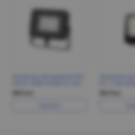
Прожектор светодиодный ЭРА
Прожектор св
LPR-30- 6500К-M SMD Eco Slim
PFL- V 50w 6500
389 Р/шт
902 Р/шт
Подробнее
Под