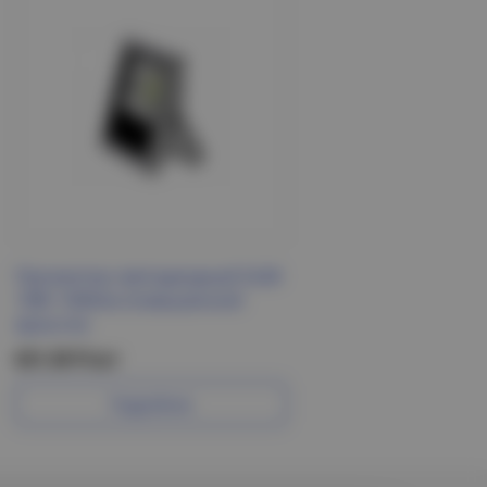
Прожектор светодиодный SLIM
10Вт 1000лм (повышенной
яркости)
631.30 Р/шт
Подробнее