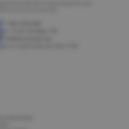
мск
Петропавловск
Новосибирск
Астана
алачинск
Оконешниково
+7 383 3283-888
ул. 10 лет Октября, 199
info@electrostyle.org
пн-пт: 8.00-18.00, сб: 9.00-17.00
и и обеспечения
нных