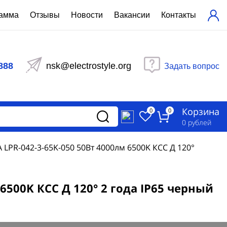
рамма
Отзывы
Новости
Вакансии
Контакты
ехнический расчет
равления вентиляцией
888
nsk@electrostyle.org
Задать вопрос
и щиты серии РУСМ
вещения
аспределительные силовые
Корзина
-распределительные устройства
0
0
изированные
0
рублей
ета
PR-042-3-65K-050 50Вт 4000лм 6500K КСС Д 120°
500K КСС Д 120° 2 года IP65 черный