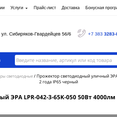
нии
Услуги
Прайс-лист
Доставка
Бонусная прог
Ремонт частотных преобразователей
Светот
любой сложности
Панели распределительные серии ЩО
Щит уп
ул. Сибиряков-Гвардейцев 56/6
+7 383
3283-
Шкафы сигнализации
Ящики 
Щиты автоматизации
Щит ос
Пункты распределительные серии ПР
Щиты р
Вводно
Силовой распределительный щит
а
модерн
Вводно-распределительное устройство
Щит уч
Назначение АВР и требования к нему
/
Прожектор светодиодный уличный ЭРА L
ры светодиодные
2 года IP65 черный
 ЭРА LPR-042-3-65K-050 50Вт 4000лм 6