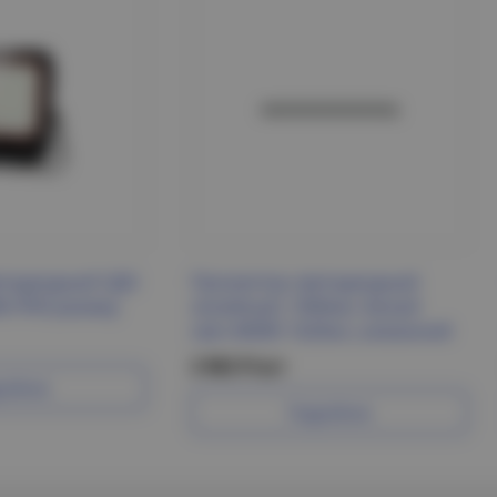
етодиодный СДО
Прожектор светодиодный
K IP65 Jazzway
линейный, 1000мм. Белый
свет.4000K 1620мл, алюминий
2 982 Р/шт
робнее
Подробнее