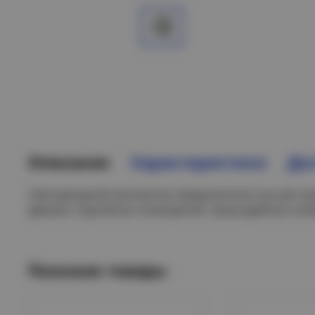
Описание
Характеристики
Дос
Светодиодный прожектор предназначен как для пр
дворов, подсобных помещений, приусадебных хозяй
Похожие товары