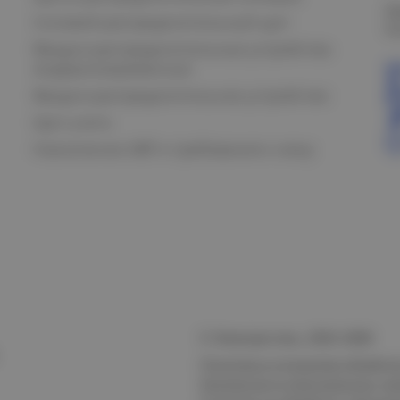
О
Силовой распределительный щит
К
Вводно-распределительные устройства
модернизированные
Вводно-распределительное устройство
Щит учета
Назначение АВР и требования к нему
© Электростиль, 2015–
2026
Политика в отношении обработк
безопасности персональных да