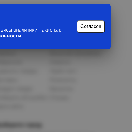
Согласен
исы аналитики, такие как
лиенту
О нас
альности
.
рофиль
О компании
орзина
Бонусная программа
збранное
Новости
равнить товары
Прайс-лист
оставка
Реквизиты
озврат товара
Вакансии
ообщить об ошибке
Отзывы
рта сайта
ыберите город