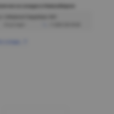
аличие на складах в Новосибирске
ул. Сибиряков-Гвардейцев, 56/6
Отсутствует
+7 (383) 328-38-88
се склады