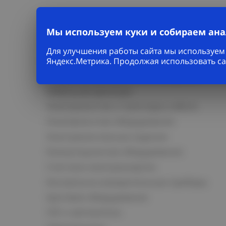
Мы используем куки и собираем ан
Для улучшения работы сайта мы используем 
Каталог
Яндекс.Метрика. Продолжая использовать са
Кабельно-проводниковая продукция
Кабельная арматура
Электромонтаж и прокладка кабеля
Низковольтное оборудование
Электромонтажные изделия
Коммутационное оборудование
Счетчики электроэнергии
Контрольно-измерительные приборы
Щитовое оборудование
СКС и автоматика