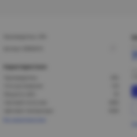
Производитель: ЭРА
Ц
Це
Артикул: Б0064410
Характеристики
Це
1
Производитель:
ЭРА
Угол рассеивания:
120
Мощность (Вт):
50
Световой поток (лм):
4000
Цветовая температура:
6500
Все характеристики
Пр