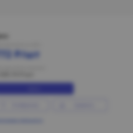
ена:
на при оплате на сайте
772 Р/шт
на при оплате в магазине
 039.74 Р/шт
Купить
В избранное
Сравнить
ограмма лояльности