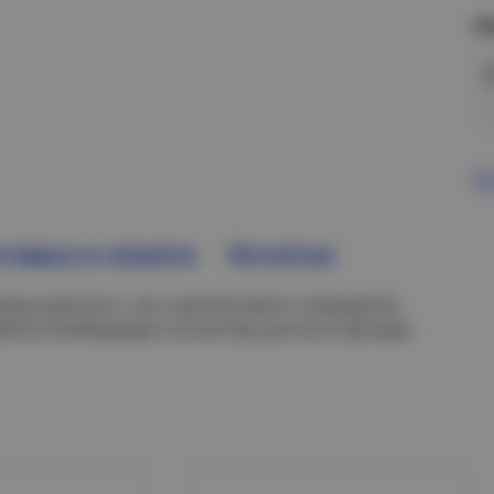
Н
В
тавка и оплата
Остатки
омышленного, так и для бытового освещения:
ств, билбородов, в качестве уличного фонаря.