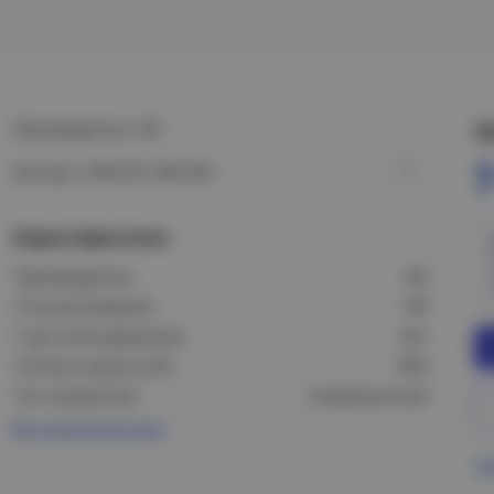
Производитель: IEK
Ц
7
Артикул: LPDO701-300-K03
Характеристики
Производитель:
IEK
Угол рассеивания:
100
С датчиком движения:
Нет
Степень защиты (IP):
IP65
Тип отражателя:
Симметричный
Все характеристики
Пр