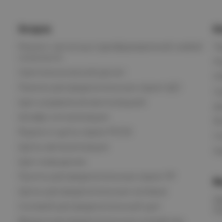
Услуги
К
Ремонт частотных преобразователей любой
П
сложности
К
Светотехнический расчет
И
Панели распределительные серии ЩО
С
Щит управления вентиляцией
Д
Шкафы сигнализации
В
Ящики и щиты серии РУСМ
С
Щиты автоматизации
Ка
Щит освещения
Пункты распределительные серии ПР
В
Щиты распределительные силовые
О
Силовой распределительный щит
К
Вводно-распределительные устройства