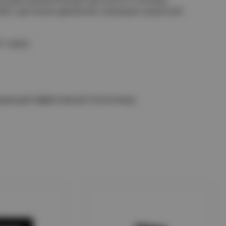
делей с датчиком движения, имеющих защитный
Т 14254.
ивающий эффективный теплоотвод.