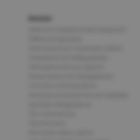
Каталог
Кабельно-проводниковая продукция
Кабельная арматура
Электромонтаж и прокладка кабеля
Низковольтное оборудование
Электромонтажные изделия
Коммутационное оборудование
Счетчики электроэнергии
Контрольно-измерительные приборы
Щитовое оборудование
СКС и автоматика
Светотехника
Источники света, лампы