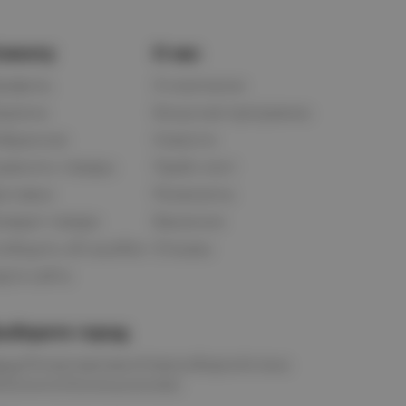
лиенту
О нас
рофиль
О компании
орзина
Бонусная программа
збранное
Новости
равнить товары
Прайс-лист
оставка
Реквизиты
озврат товара
Вакансии
ообщить об ошибке
Отзывы
рта сайта
ыберите город
мск
Петропавловск
Новосибирск
Астана
алачинск
Оконешниково