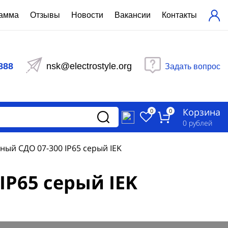
рамма
Отзывы
Новости
Вакансии
Контакты
ехнический расчет
равления вентиляцией
888
nsk@electrostyle.org
Задать вопрос
и щиты серии РУСМ
вещения
аспределительные силовые
Корзина
-распределительные устройства
0
0
изированные
0
рублей
ета
ый СДО 07-300 IP65 серый IEK
P65 серый IEK