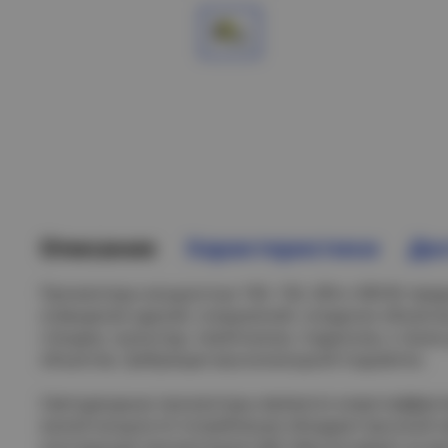
Описание
Характеристики
Дос
Прожекторы мощностью 100, 150, 200 и 300 Вт пр
освещения зданий, сооружений, складских объекто
стендов, скульптур, памятников, стадионов, а такж
объектов, требующих высокомощной подсветки.
Светодиодные прожекторы являются энергоэффект
малой мощности потребления обладают высокой св
конструкция прожекторов СДО обеспечивают их в