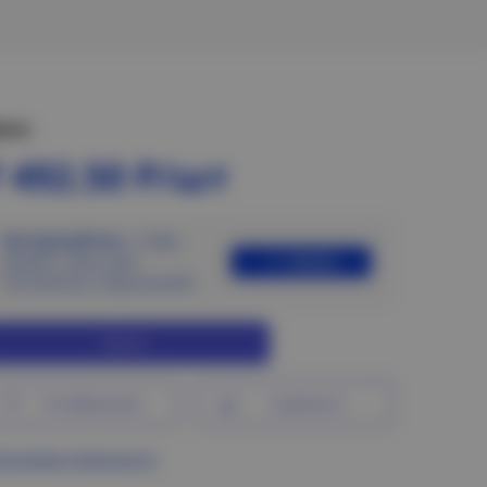
ена:
 492.50 Р/шт
Авторизуйтесь
, чтобы
Войти
увидеть цены для
постоянных покупателей
Купить
В избранное
Сравнить
ограмма лояльности