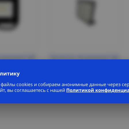
етодиодный СДО
Прожектор светодиодный СДО
0K BL IP65 230V
СДО-20 150w 6500K BL IP65 230V
ZA)
ФАZА (ФАЗА, FAZA)
алитику
1 463 Р/шт
файлы cookies и собираем анонимные данные через серв
йт, вы соглашаетесь с нашей
Политикой конфиденци
робнее
Подробнее