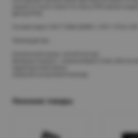
защиту от пыли и влаги по классу IP65 (кроме мо
фактор IP54).
Соответствуют ГОСТ Р МЭК 60598-1, ГОСТ 17516, ГОС
Преимущества:
Компактный корпус, легкий монтаж.
Материал корпуса – алюминиевый сплав, обеспеч
Ударопрочный корпус.
Широкий ассортиментный ряд.
Похожие товары