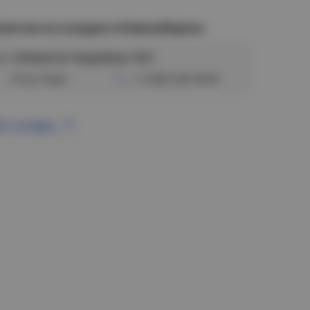
аличие на складах в Новосибирске
ул. Сибиряков-Гвардейцев, 56/6
Отсутствует
+7 (383) 328-38-88
се склады