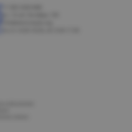
+7 383 3283-888
ул. 10 лет Октября, 199
info@electrostyle.org
пн-пт: 8.00-18.00, сб: 9.00-17.00
и и обеспечения
нных
альных данных