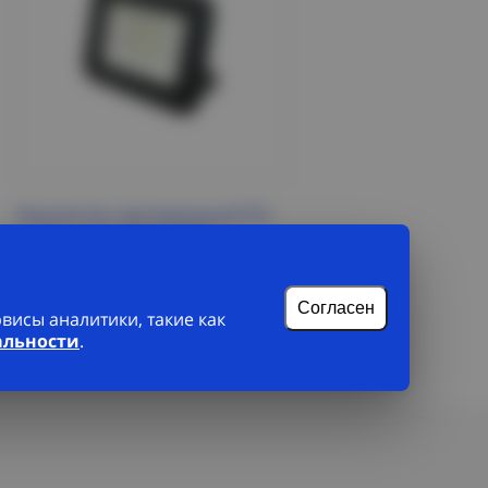
Прожектор светодиодный PFL-
C- 20w new 6500K IP65 (с
рамкой) Jazzway
380 Р/шт
Согласен
исы аналитики, такие как
альности
.
Подробнее