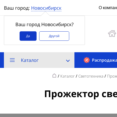
Новосибирск
Ваш город:
О компа
Ваш город Новосибирск?
Да
Другой
Каталог
Распродаж
/
/
/
Каталог
Светотехника
Прож
Прожектор све