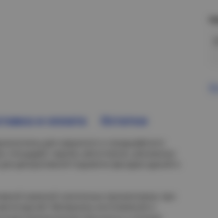
Н
В
тавка и оплата
Остатки
едназначены для наружного и ландшафтного
в, площадей, парков, автостоянок, рекламных
е для декоративной подсветки фасадов зданий и
ивной заменой галогенных прожекторов, при
етоотдачей. Материалы изготовления и
ысокую механическую прочность и полную