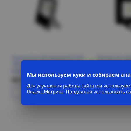
Прожектор светодиодный SLIM
Прожектор св
20Вт 2000лм (повышенной
СДО-20 20w 650
яркости)
ФАZА (ФАЗА, FA
Мы используем куки и собираем ан
883 Р/шт
221 Р/шт
Для улучшения работы сайта мы используем 
Яндекс.Метрика. Продолжая использовать са
Подробнее
Под