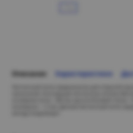
Описание
Характеристики
Дос
Лестничный лоток предназначен для открытой про
назначения. Конструкция лестничных лотков обес
основания лотка - 200 мм, высота боковой стенки - 
лонжерона - 1,2 мм. Данный лестничный лоток пре
методу Сендзимира".