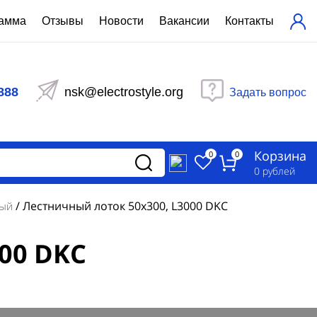
рамма
Отзывы
Новости
Вакансии
Контакты
ехнический расчет
равления вентиляцией
888
nsk@electrostyle.org
Задать вопрос
и щиты серии РУСМ
вещения
аспределительные силовые
Корзина
-распределительные устройства
0
0
изированные
0
рублей
ета
/
Лестничный лоток 50х300, L3000 DKC
ный
00 DKC