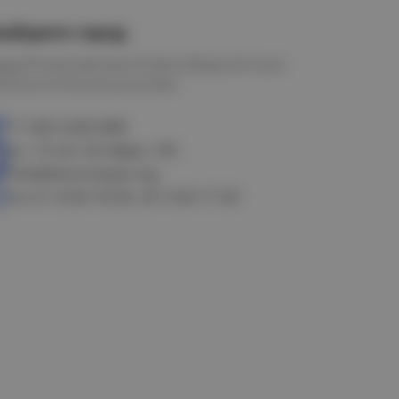
ыберите город
мск
Петропавловск
Новосибирск
Астана
алачинск
Оконешниково
+7 383 3283-888
ул. 10 лет Октября, 199
info@electrostyle.org
пн-пт: 8.00-18.00, сб: 9.00-17.00