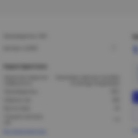
Производитель: DKC
Ц
1
Артикул: LL5030
Характеристики
Защитное покрытие
Оцинковка горячим способом
поверхности:
по методу Сендзимира
Производитель:
DKC
Ширина, мм:
300
Высота (мм):
50
Толщина металла,
1,2
мм:
Пр
Все характеристики