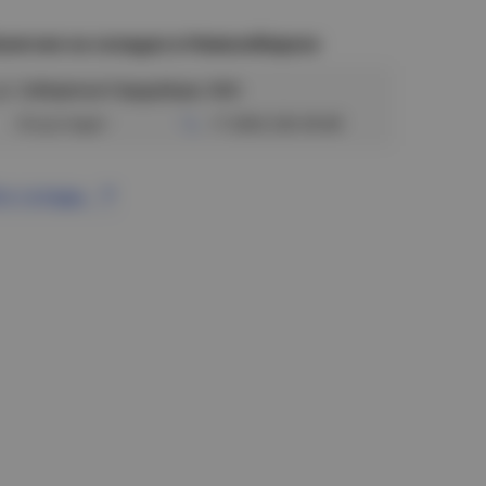
аличие на складах в Новосибирске
ул. Сибиряков-Гвардейцев, 56/6
Отсутствует
+7 (383) 328-38-88
се склады