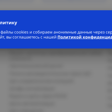
алитику
файлы cookies и собираем анонимные данные через серв
йт, вы соглашаетесь с нашей
Политикой конфиденци
Услуги
К
Ремонт частотных преобразователей любой
П
сложности
К
Светотехнический расчет
И
Панели распределительные серии ЩО
С
Щит управления вентиляцией
Д
Шкафы сигнализации
В
Ящики и щиты серии РУСМ
С
Щиты автоматизации
Ка
Щит освещения