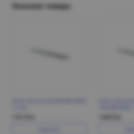
Похожие товары
Лоток лестничный 80х400х3000,
Лоток лестнич
1,2 мм
100х300х3000, 
1 511 Р/м
1 645 Р/м
Подробнее
Под