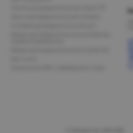
Пункты распределительные серии ПР
В
Щиты распределительные силовые
О
Силовой распределительный щит
К
Вводно-распределительные устройства
модернизированные
Вводно-распределительное устройство
Щит учета
Назначение АВР и требования к нему
© Электростиль, 2015–
2026