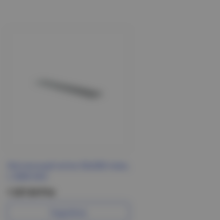
Лестничный лоток 50х300 плюс,
L 3000 DKC
1 227.64 Р/м
Подробнее