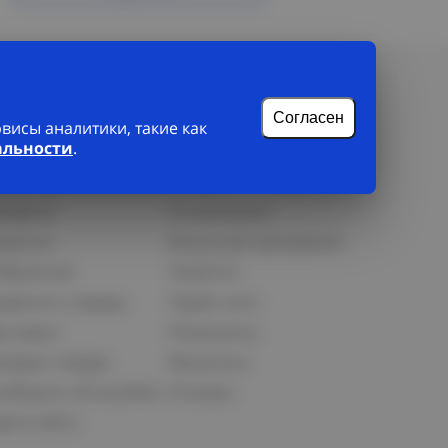
Согласен
исы аналитики, такие как
альности
.
лиенту
О нас
рофиль
О компании
орзина
Бонусная программа
збранное
Новости
равнить товары
Прайс-лист
оставка
Реквизиты
озврат товара
Вакансии
ообщить об ошибке
Отзывы
рта сайта