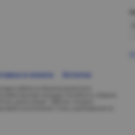
Н
В
тавка и оплата
Остатки
кладки кабеля на объектах различного
печивает высокую несущую способность. Ширина
50 мм, длина секции - 3000 мм, толщина
дставлен в исполнении "Сталь, оцинкованная по