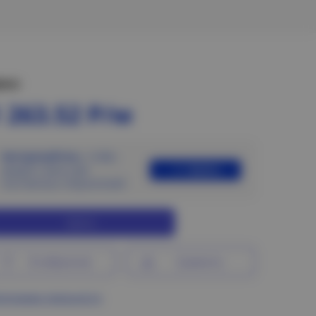
ена:
 263.52 Р/м
Авторизуйтесь
, чтобы
Войти
увидеть цены для
постоянных покупателей
Купить
В избранное
Сравнить
ограмма лояльности