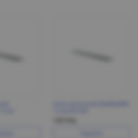
ный
Лоток лестничный 50х400х3000
1,2 мм
1,5 мм IEK HDZ
1 571 Р/м
робнее
Подробнее