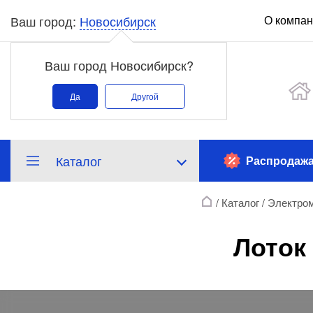
Новосибирск
Ваш город:
О компа
Ваш город Новосибирск?
Да
Другой
Каталог
Распродаж
Каталог
Электром
/
/
Лоток