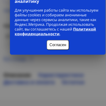
аналитику
Для улучшения работы сайта мы используем
Программа лояльности
файлы cookies и собираем анонимные
данные через сервисы аналитики, такие как
Яндекс.Метрика. Продолжая использовать
Наличие на складах в Новосибирске
сайт, вы соглашаетесь с нашей
Политикой
конфиденциальности
.
ул. Сибиряков-Гвардейцев, 56/6
Отсутствует
+7 (383) 328-38-88
Согласен
Все склады
Описание
Характеристики
Доставка и оплата
Остатки