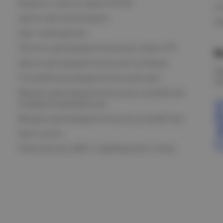
Ящики и щиты серии РУСМ
С
Щиты автоматизации
Ка
Щит освещения
Пункты распределительные серии ПР
В
Щиты распределительные силовые
О
Силовой распределительный щит
К
Вводно-распределительные устройства
модернизированные
Вводно-распределительное устройство
Щит учета
Назначение АВР и требования к нему