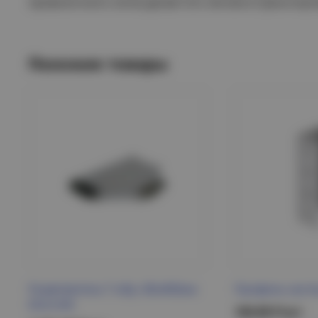
проволочного лотка делает его легким в транспорт
Похожие товары
Разветвитель Т-обр. 80х400мм
Профиль насте
ESCA IEK
168.88 Р/шт