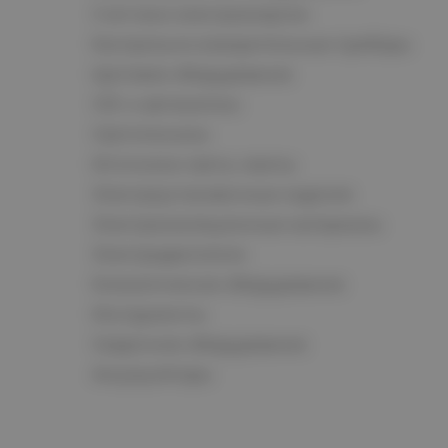
Счетчики электроэнергии
Контрольно-измерительные приборы
Щитовое оборудование
СКС и автоматика
Светотехника
Источники света, лампы
Электроустановочные изделия
Электроизоляционные материалы
Электродвигатели
Климатическое оборудование
Инструменты
Сварочное оборудование
Аккумуляторы