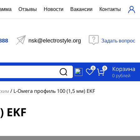
рамма
Отзывы
Новости
Вакансии
Контакты
ехнический расчет
равления вентиляцией
888
nsk@electrostyle.org
Задать вопрос
и щиты серии РУСМ
вещения
аспределительные силовые
Корзина
-распределительные устройства
0
0
изированные
0
рублей
ета
/
L-Омега профиль 100 (1,5 мм) EKF
ским
) EKF