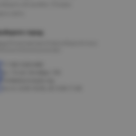
ообщить об ошибке
Отзывы
рта сайта
ыберите город
мск
Петропавловск
Новосибирск
Астана
алачинск
Оконешниково
+7 383 3283-888
ул. 10 лет Октября, 199
info@electrostyle.org
пн-пт: 8.00-18.00, сб: 9.00-17.00