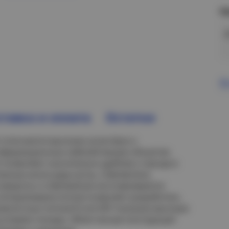
Н
В
тавка и оплата
Остатки
 отличаются высоким качеством и
информационных кабелей внутри объектов
 позволяют значительно удобнее и проще в
емные аксессуары (углы, ответвители,
повороты и ответвления изготавливаются
типоразмеров лотков позволяет разработать
волочных лотков R-Line EKF показали высокую
 условиях пожара. Облегченная конструкция