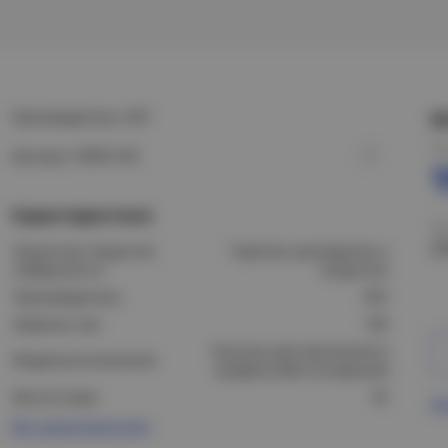
Производитель: EKF
Ц
Це
Артикул: OMPL100
Характеристики
Це
2
Защитное покрытие
Горячее цинкование и
поверхности:
покрытие
Производитель:
EKF
Ширина, мм:
100
Консоль для крепления в
Модель/исполнение:
профиль (без основания)
Высота (мм):
92
Пр
Все характеристики