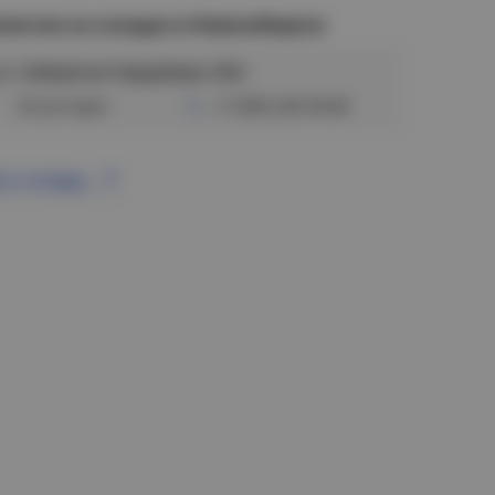
аличие на складах в Новосибирске
ул. Сибиряков-Гвардейцев, 56/6
Отсутствует
+7 (383) 328-38-88
се склады