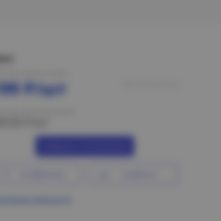
ена:
на при оплате на сайте
199 Р/шт
Нет в наличии
на при оплате в магазине
29.82 Р/шт
Сообщить о поступлении
В избранное
Сравнить
ограмма лояльности