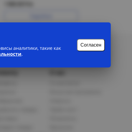
1 000.58 Р/м
Подробнее
Согласен
исы аналитики, такие как
альности
.
лиенту
О нас
рофиль
О компании
орзина
Бонусная программа
збранное
Новости
равнить товары
Прайс-лист
оставка
Реквизиты
озврат товара
Вакансии