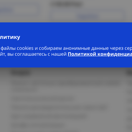
2 143.36 Р/шт
робнее
Подробнее
алитику
файлы cookies и собираем анонимные данные через серв
йт, вы соглашаетесь с нашей
Политикой конфиденци
Услуги
К
Ремонт частотных преобразователей любой
П
сложности
К
Светотехнический расчет
И
Панели распределительные серии ЩО
С
Щит управления вентиляцией
Д
Шкафы сигнализации
В