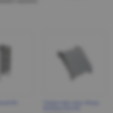
ировке и хранении.
нный IEK
Поворот верт. внеш. 90град
80х500мм ESCA IEK