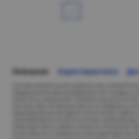
Описание
Характеристики
Дос
Система металлических проволочных лотков R-Line
предназначены для размещения в них силовых и 
различного назначения. Проволочные лотки R-Line
монтаже. Для построения трассы не требуются сист
переходники) как для других типов лотков. Любые 
непосредственно на месте монтажа. Широкий ряд 
кабельную трассу любой сложности. Испытания про
огнестойкость и сохранность всех характеристик в