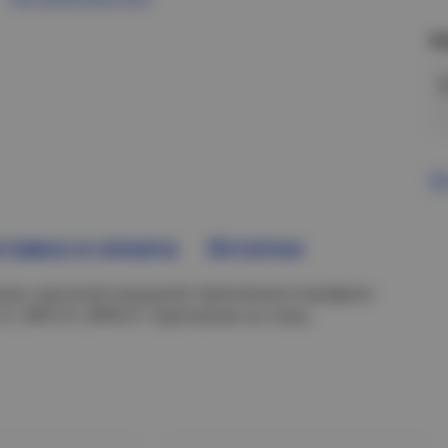
Н
В
тавка и оплата
Остатки
ов с высокой нагрузкой. Крепление в профили:
-21, BPD-41, BPM-51. Крепление на стену.