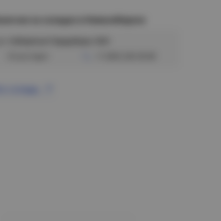
аличие на складах в Новосибирске
ул. Сибиряков-Гвардейцев, 56/6
Отсутствует
+7 (383) 328-38-88
се склады