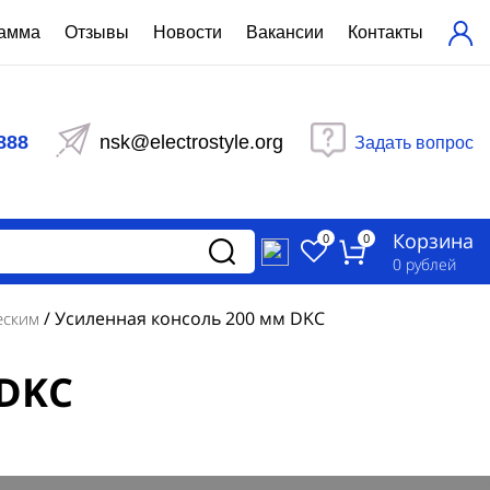
рамма
Отзывы
Новости
Вакансии
Контакты
ехнический расчет
равления вентиляцией
888
nsk@electrostyle.org
Задать вопрос
и щиты серии РУСМ
вещения
аспределительные силовые
Корзина
-распределительные устройства
0
0
изированные
0
рублей
ета
/
Усиленная консоль 200 мм DKC
еским
 DKC