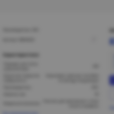
Производитель: DKC
Ц
Артикул: BBH6020
Характеристики
Подходит для лотка
200
шириной (мм):
Защитное покрытие
Оцинковка горячим способом
поверхности:
по методу Сендзимира
Производитель:
DKC
Ширина, мм:
40
Консоль для крепления к стене
Модель/исполнение:
и/или в профиль
Пр
Все характеристики