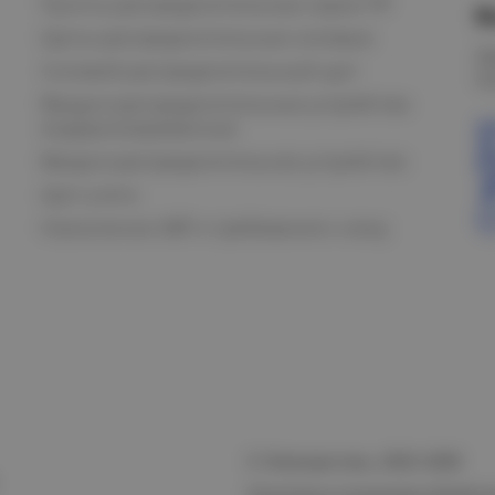
Пункты распределительные серии ПР
В
Щиты распределительные силовые
О
Силовой распределительный щит
К
Вводно-распределительные устройства
модернизированные
Вводно-распределительное устройство
Щит учета
Назначение АВР и требования к нему
© Электростиль, 2015–
2026
Политика в отношении обработк