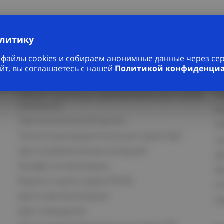
алитику
файлы cookies и собираем анонимные данные через серв
йт, вы соглашаетесь с нашей
Политикой конфиденци
Услуги
К
Ремонт частотных преобразователей любой
П
сложности
К
Светотехнический расчет
И
Панели распределительные серии ЩО
С
Щит управления вентиляцией
Д
Шкафы сигнализации
В
Ящики и щиты серии РУСМ
С
Щиты автоматизации
Ка
Щит освещения