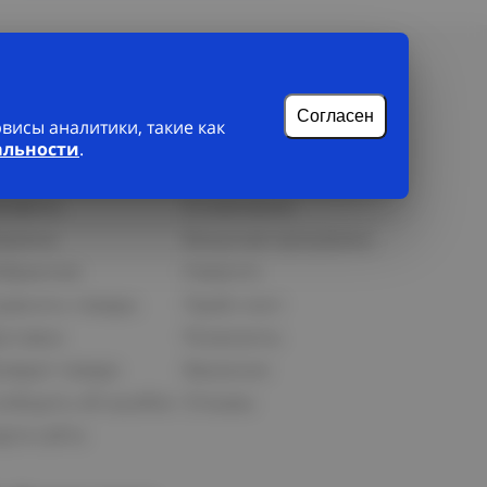
Согласен
исы аналитики, такие как
альности
.
лиенту
О нас
рофиль
О компании
орзина
Бонусная программа
збранное
Новости
равнить товары
Прайс-лист
оставка
Реквизиты
озврат товара
Вакансии
ообщить об ошибке
Отзывы
рта сайта