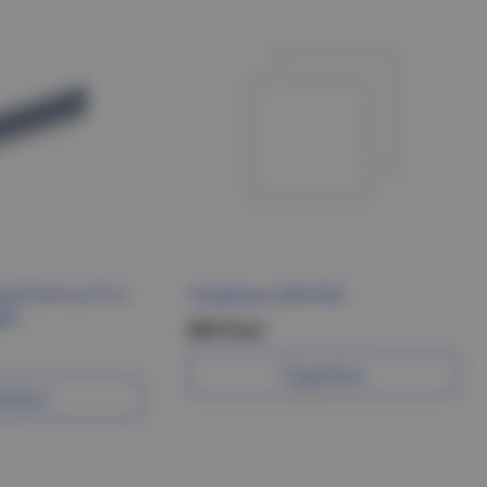
ый К241ц УТ1,5
Струбцина М6 DKC
МИ
263 Р/шт
Подробнее
робнее