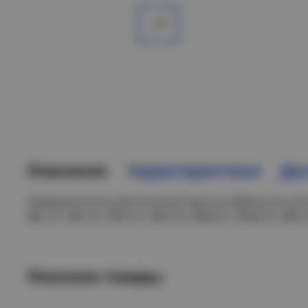
Описание
Характеристики
Дос
Предназначена для монтажа трассы кабельных лотк
BPL-21, BPL-41, BPV-21, BPV-41, BPM-21, BPM-41, BPD
Похожие товары