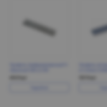
Профиль перфорированный П-
Профиль зетов
образный 500-2,5 IEK
(s=2,0мм) СОЭ
474 Р/шт
737 Р/шт
Подробнее
Под