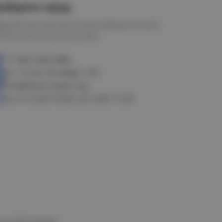
ыберите город
мск
Петропавловск
Новосибирск
Астана
алачинск
Оконешниково
+7 383 3283-888
ул. 10 лет Октября, 199
info@electrostyle.org
пн-пт: 8.00-18.00, сб: 9.00-17.00
и и обеспечения