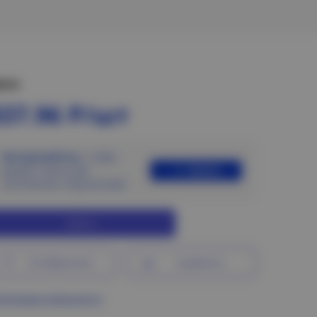
ена:
837.96 Р/шт
Авторизуйтесь
, чтобы
Войти
увидеть цены для
постоянных покупателей
Купить
В избранное
Сравнить
ограмма лояльности