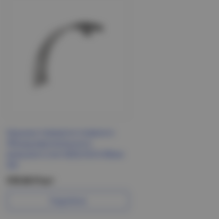
Крышка поворота плавного
90град вертикального
внешнего (тип В20) ESCA 80мм
IEK
578.96 Р/шт
Подробнее